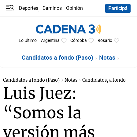
Deportes
Caminos
Opinión
Participá
Programas
Últimas coberturas
Últimas 24 h
En YouTube
Clima
Horóscopo
Lo Último
Argentina
Córdoba
Rosario
Candidatos a fondo (Paso)
Notas
Candidatos a fondo (Paso)
Notas
Candidatos, a fondo
Luis Juez:
“Somos la
versión más