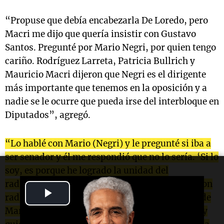
“Propuse que debía encabezarla De Loredo, pero
Macri me dijo que quería insistir con Gustavo
Santos. Pregunté por Mario Negri, por quien tengo
cariño. Rodríguez Larreta, Patricia Bullrich y
Mauricio Macri dijeron que Negri es el dirigente
más importante que tenemos en la oposición y a
nadie se le ocurre que pueda irse del interbloque en
Diputados”, agregó.
“Lo hablé con Mario (Negri) y le pregunté si iba a
ser senador y él me respondió que no lo sería. ‘Si lo
soy, es porque he logrado la unidad del
radicalismo’, me dijo, y hoy hay cuatro listas con
Play
radicales. Hasta último momento, la ausencia de
Mario en la lista generó interrogantes. Yo no soy
Video