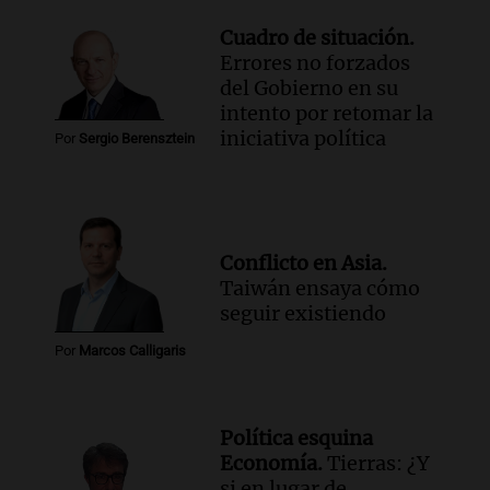
Episodios
Audio.
La santafesina Renata
Cuadro de situación.
Reinheimer fue premiada a nivel
Errores no forzados
mundial: "La ciencia tiene muchas
del Gobierno en su
facetas"
intento por retomar la
Noticias Rosario
iniciativa política
Por
Sergio Berensztein
Episodios
Audio.
Un camionero muere tras volcar
en la autopista Tucumán-Famagüeya
cerca del puente Marianela
Panorama Federal
Conflicto en Asia.
Episodios
Taiwán ensaya cómo
Audio.
Detienen a hombre con
seguir existiendo
elementos robados en Rafaela durante
la madrugada del viernes
Por
Marcos Calligaris
Panorama Federal
Episodios
Audio.
Violento robo en peluquería de
Política esquina
Córdoba: delincuentes escapados con
Economía.
Tierras: ¿Y
dinero y objetos de valor
si en lugar de