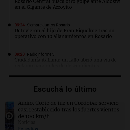
Rosario Central busca otro golpe ante Aldosivi
en el Gigante de Arroyito
09:24
Siempre Juntos Rosario
Detuvieron al hijo de Fran Riquelme tras un
operativo con 10 allanamientos en Rosario
09:20
Radioinforme 3
Ciudadanía italiana: un fallo abrió una vía de
reclamo para miles de descendientes
09:05
Libros
Escuchá lo último
La búsqueda del amor y la libertad en "La
necesidad de amar"
Audio.
Corte de luz en Córdoba: servicio
casi restablecido tras los fuertes vientos
09:04
Libros
de 100 km/h
Un amigo gratis: la búsqueda de la aceptación
Noticias
en la adolescencia
Episodios