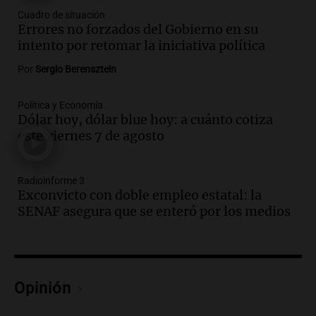
Audio.
Cae colombiano acusado de venta
Cuadro de situación
de droga por delivery en el microcentro
Errores no forzados del Gobierno en su
y plazas de Mendoza
intento por retomar la iniciativa política
Panorama Federal
Episodios
Por
Sergio Berensztein
Audio.
Disminuyen las víctimas fatales
por accidentes de tránsito en el primer
Política y Economía
semestre del 2026
Dólar hoy, dólar blue hoy: a cuánto cotiza
este viernes 7 de agosto
Panorama Federal
Episodios
Audio.
Disminuyen las víctimas fatales
Radioinforme 3
por accidentes de tránsito en el primer
Exconvicto con doble empleo estatal: la
semestre de 2026
SENAF asegura que se enteró por los medios
Panorama Federal
Episodios
Audio.
Nevadas en Bariloche obligan al
uso de cadenas en el Cerro Catedral y
Opinión
rutas circundantes
Panorama Federal