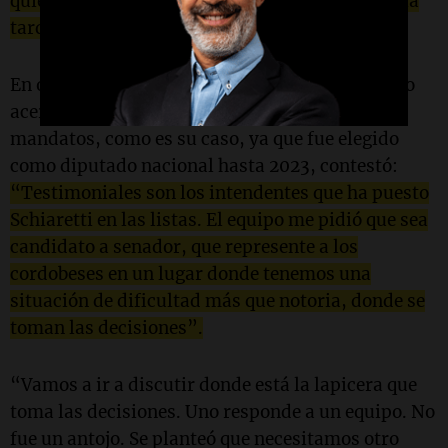
quien debe dar explicaciones: hasta las seis de la
tarde, la lista la teníamos”, explicó.
En otro tramo de la entrevista, al ser consultado
acerca de los candidatos que no terminan sus
mandatos, como es su caso, ya que fue elegido
como diputado nacional hasta 2023, contestó:
“Testimoniales son los intendentes que ha puesto
Schiaretti en las listas. El equipo me pidió que sea
candidato a senador, que represente a los
cordobeses en un lugar donde tenemos una
situación de dificultad más que notoria, donde se
toman las decisiones”.
“Vamos a ir a discutir donde está la lapicera que
toma las decisiones. Uno responde a un equipo. No
fue un antojo. Se planteó que necesitamos otro