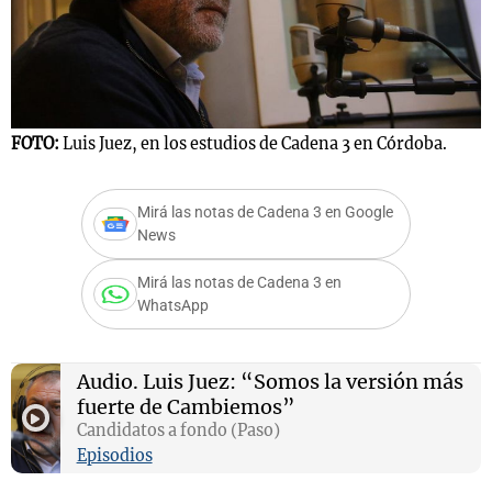
Notas
s
Notas
La Sole en
FOTO:
Luis Juez, en los estudios de Cadena 3 en Córdoba.
ial
Mundial 2026
Cadena 3
Mirá las notas de Cadena 3 en Google
News
Mirá las notas de Cadena 3 en
WhatsApp
Audio.
Luis Juez: “Somos la versión más
fuerte de Cambiemos”
Candidatos a fondo (Paso)
Episodios