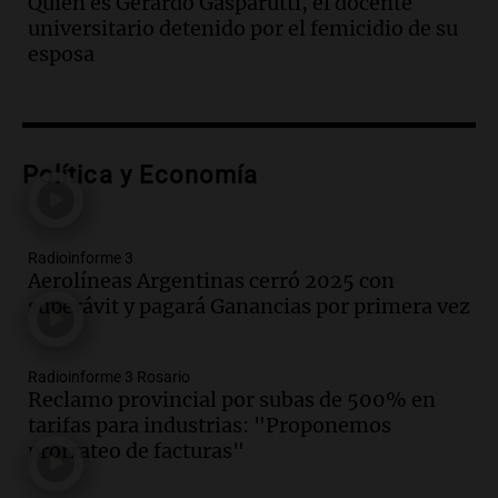
Quién es Gerardo Gasparutti, el docente
accidentes de tránsito en Mendoza
universitario detenido por el femicidio de su
Panorama Federal
esposa
Episodios
Audio.
El gobierno de La Rioja lanzará
pago en chachos para empleados
públicos a partir del 17 de octubre
Política y Economía
Noticias
Episodios
Audio.
Luis Herrera
Radioinforme 3
Aerolíneas Argentinas cerró 2025 con
Actualidad
superávit y pagará Ganancias por primera vez
Episodios
Audio.
Los empleados públicos en
Radioinforme 3 Rosario
Córdoba ganan más del doble que los
Reclamo provincial por subas de 500% en
privados, según un estudio
tarifas para industrias: "Proponemos
Noticias
prorrateo de facturas"
Episodios