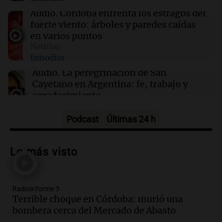
Audio.
Córdoba enfrenta los estragos del
09:04
River Plate
fuerte viento: árboles y paredes caídas
River se enfrenta a Tigre en un duelo crucial
en varios puntos
para el futuro de Coudet
Noticias
Episodios
Audio.
La peregrinación de San
Cayetano en Argentina: fe, trabajo y
agradecimiento
La Mesa de Café
Episodios
Podcast
Últimas 24 h
Audio.
Detuvieron al hijo de Fran
Riquelme tras un operativo con 10
Lo más visto
allanamientos en Rosario
Noticias Rosario
Episodios
Radioinforme 3
Audio.
El obispo de Buenos Aires
Terrible choque en Córdoba: murió una
anticipa humilidad en el Santuario de
bombera cerca del Mercado de Abasto
San Cayetano