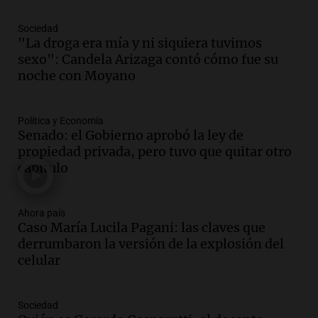
Panorama Federal
Episodios
Sociedad
Audio.
El obispo de Buenos Aires
"La droga era mía y ni siquiera tuvimos
anticipa su homilía en el Santuario de
sexo": Candela Arizaga contó cómo fue su
San Cayetano en Liniers
noche con Moyano
Panorama Federal
Episodios
Política y Economía
Audio.
Prisión preventiva para
Senado: el Gobierno aprobó la ley de
motociclista por intento de homicidio
propiedad privada, pero tuvo que quitar otro
en Santa Lucía, Tucumán
capítulo
Panorama Federal
Episodios
Audio.
Aumento de tarifas de luz en
Ahora país
Caso María Lucila Pagani: las claves que
Tucumán afecta a hogares con subas de
derrumbaron la versión de la explosión del
hasta el 38% en agosto
celular
Panorama Federal
Episodios
Audio.
El primer semestre de 2026
Sociedad
reporta menos víctimas fatales en