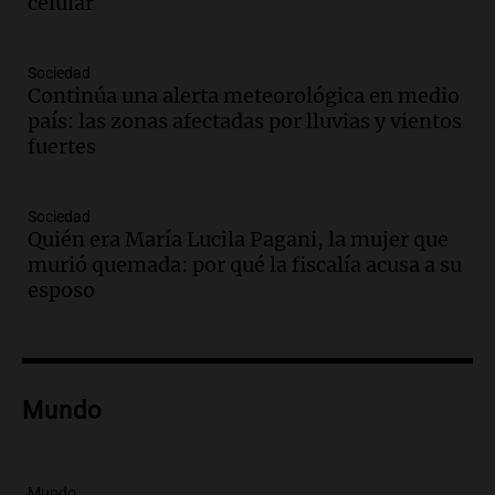
celular
Episodios
Audio.
Medicina reproductiva, entre la
ayuda por problemas de fertilidad y la
Sociedad
Continúa una alerta meteorológica en medio
ostentación de millonarios
país: las zonas afectadas por lluvias y vientos
Amamos Argentina
fuertes
Episodios
Audio.
El juicio contra Oscar González
avanza con testimonios clave sobre el
Sociedad
accidente en Villa Dolores
Quién era María Lucila Pagani, la mujer que
Panorama Federal
murió quemada: por qué la fiscalía acusa a su
Episodios
esposo
Audio.
El teatro Real da la bienvenida a
la temporada Rock Real con bandas
tributo todos los jueves
Panorama Federal
Mundo
Episodios
Audio.
Nicolás Marotta, el cordobés de
Recoleta: “Enfrentar a Boca, sea donde
sea, va a ser lindo”
Mundo