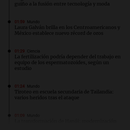
guiño a la fusión entre tecnología y moda
01:59
Mundo
Laura Galván brilla en los Centroamericanos y
México establece nuevo récord de oros
01:29
Ciencia
La fertilización podría depender del trabajo en
equipo de los espermatozoides, según un
estudio
01:24
Mundo
Tiroteo en escuela secundaria de Tailandia:
varios heridos tras el ataque
01:09
Mundo
La transformación de Hanói: modernización
radical y sus efectos en los habitantes