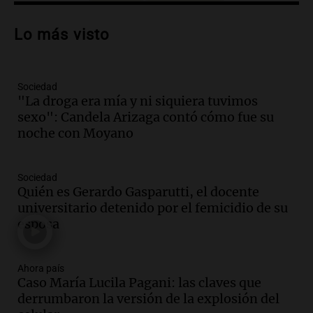
Audio.
Debate en el Senado sobre
propiedad privada y cuestionamientos a
Lo más visto
la soberanía digital en Argentina
Panorama Federal
Episodios
Sociedad
Audio.
Mendoza se prepara para un fin
"La droga era mía y ni siquiera tuvimos
de semana helado y ciudadanos
sexo": Candela Arizaga contó cómo fue su
marchan contra reforma de tierras
noche con Moyano
Panorama Federal
Episodios
Sociedad
Audio.
El "Mono" de Kapanga
Quién es Gerardo Gasparutti, el docente
adelantó su show en Rosario.
universitario detenido por el femicidio de su
Viva la Radio Rosario
esposa
Episodios
Audio.
Condenan a tres años de prisión
Ahora país
en suspenso a hombre por simular robo
Caso María Lucila Pagani: las claves que
de recaudación en San Luis
derrumbaron la versión de la explosión del
Panorama Federal