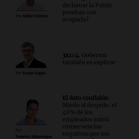
declamar la Patria
Audio.
Manifestación en Rosario contra
prueban con
la ley de Propiedad Privada debatida en
Por
Adrián Simioni
ocuparla?
el Senado.
Viva la Radio Rosario
Episodios
Audio.
Luis Juez cuestionó la polémica
por la Ley de Tierras: "Construyeron un
3x1=4.
Gobernar
relato mentiroso"
también es explicar
Informados al regreso
Episodios
Por
Sergio Suppo
El dato confiable.
Miedo al despido: el
46% de los
empleados sufrió
consecuencias
Por
negativas por sus
Federico Albarenque