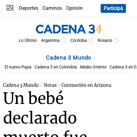
Deportes
Caminos
Opinión
Participá
Programas
Últimas coberturas
Últimas 24 h
En YouTube
Clima
Horóscopo
Lo Último
Argentina
Córdoba
Rosario
Cadena 3 Mundo
El nuevo Papa
Cadena 3 en Colombia
Medio Oriente
Cadena 3 en 
Cadena 3 Mundo
Notas
Conmoción en Arizona
Un bebé
declarado