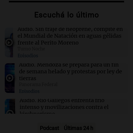
Escuchá lo último
00:32
Clima
Clima en Salta: cómo estará el tiempo este
viernes 7 de agosto
Audio.
Sin traje de neoprene, compite en
el Mundial de Natación en aguas gélidas
frente al Perito Moreno
00:32
Mundo
Turno Noche
Simone Biles da inicio a la cuenta regresiva
Episodios
para los Juegos Panamericanos de Lima 2027
Audio.
Mendoza se prepara para un fin
de semana helado y protestas por ley de
00:27
Clima
tierras
Clima en Tucumán: cómo estará el tiempo
Panorama Federal
este viernes 7 de agosto
Episodios
Audio.
Río Gallegos enfrenta frío
intenso y movilizaciones contra el
kirchnerismo
Panorama Federal
Episodios
Podcast
Últimas 24 h