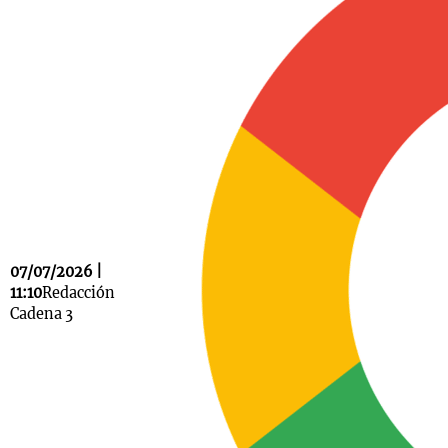
Notas
s
Notas
La Sole en
ial
Mundial 2026
Cadena 3
07/07/2026 |
11:10
Redacción
Cadena 3