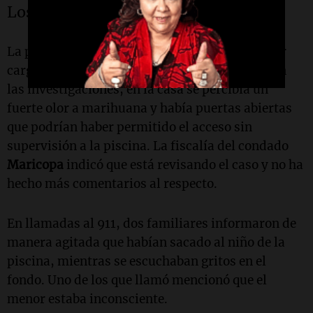
Los padres bajo la lupa
La policía de
Gilbert
ha recomendado presentar
cargos por negligencia contra los padres. Según
las investigaciones, en la casa se percibía un
fuerte olor a marihuana y había puertas abiertas
que podrían haber permitido el acceso sin
supervisión a la piscina. La fiscalía del condado
Maricopa
indicó que está revisando el caso y no ha
hecho más comentarios al respecto.
En llamadas al 911, dos familiares informaron de
manera agitada que habían sacado al niño de la
piscina, mientras se escuchaban gritos en el
fondo. Uno de los que llamó mencionó que el
menor estaba inconsciente.