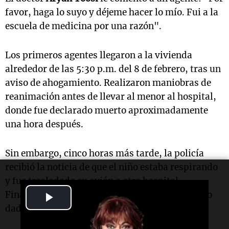
favor, haga lo suyo y déjeme hacer lo mío. Fui a la
escuela de medicina por una razón".
Los primeros agentes llegaron a la vivienda
alrededor de las 5:30 p.m. del 8 de febrero, tras un
aviso de ahogamiento. Realizaron maniobras de
reanimación antes de llevar al menor al hospital,
donde fue declarado muerto aproximadamente
una hora después.
Sin embargo, cinco horas más tarde, la policía
recibió la noticia de que el niño estaba respirando
y fue trasladado en avión a otro hospital.
Finalmente, el niño logró sobrevivir y ya ha sido
Play
dado de alta.
Video