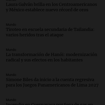
Laura Galván brilla en los Centroamericanos
La Cadena del Gol
y México establece nuevo récord de oros
Episodios
Audio.
Débora Blanca, psicóloga experta
en ludopatía: “Tener el casino en la
Mundo
mano es muy peligroso”
Tiroteo en escuela secundaria de Tailandia:
La Argentina, hoy
varios heridos tras el ataque
Episodios
Audio.
Docentes italianos visitaron la
Mundo
ciudad de Córdoba para interiorizarse
La transformación de Hanói: modernización
sobre los parques educativos
radical y sus efectos en los habitantes
Amamos Argentina
Episodios
Audio.
Meteorólogo alertó que El Niño
Mundo
traerá más lluvias y eventos extremos
Simone Biles da inicio a la cuenta regresiva
durante la primavera
para los Juegos Panamericanos de Lima 2027
Informados al regreso
Episodios
Mundo
Audio.
Córdoba sigue trabajando para
Incendio en Cuernavaca por fuga de gas en