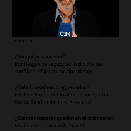
Lectura rápida
¿Qué se cancelará?
Los Grandes Premios de Baréin y Arabia
Saudita.
¿Por qué se cancelan?
Por riesgos de seguridad derivados del
conflicto bélico en Medio Oriente.
¿Cuándo estaban programados?
El GP de Baréin del 10 al 12 de abril y el de
Arabia Saudita del 17 al 19 de abril.
¿Cuántas carreras quedan en el calendario?
El calendario pasará de 24 a 22