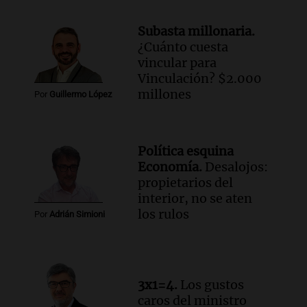
conviene priorizar
Una mañana para todos
Subasta millonaria.
Episodios
¿Cuánto cuesta
vincular para
Vinculación? $2.000
millones
Por
Guillermo López
Política esquina
Economía.
Desalojos:
propietarios del
interior, no se aten
los rulos
Por
Adrián Simioni
3x1=4.
Los gustos
caros del ministro