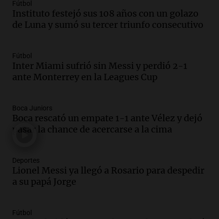
Fútbol
Audio.
Casabindo se prepara para una
Instituto festejó sus 108 años con un golazo
celebración única: 30.000 turistas y el
de Luna y sumó su tercer triunfo consecutivo
tradicional Toreo de la Vincha
Una mañana para todos
Episodios
Fútbol
Audio.
Borges, abogada de Pourrain:
Inter Miami sufrió sin Messi y perdió 2-1
"Tres hombres se lo llevaron para
ante Monterrey en la Leagues Cup
hacerle preguntas y nunca regresó"
Una mañana para todos
Boca Juniors
Episodios
Boca rescató un empate 1-1 ante Vélez y dejó
Audio.
Voluntarios limpiaron 9.000
pasar la chance de acercarse a la cima
metros del río Suquía y retiraron hasta
800 kilos de basura por jornada
Una mañana para todos
Deportes
Episodios
Lionel Messi ya llegó a Rosario para despedir
a su papá Jorge
Audio.
La historia de la servilleta que
firmó Jorge Messi para el primer
contrato de Leo con Barcelona
Fútbol
Una mañana para todos