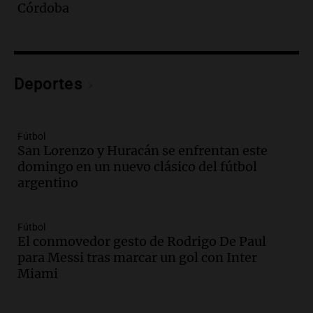
un muerto y varios heridos tras caída de
Córdoba
vehículos desde un puente
Panorama Federal
Episodios
Audio.
Tragedia en Mendoza: un muerto
Deportes
y cinco heridos tras caer dos autos desde
un puente
Una mañana para todos
Episodios
Fútbol
San Lorenzo y Huracán se enfrentan este
Audio.
Messi llegará esta noche a
domingo en un nuevo clásico del fútbol
Rosario para acompañar a su familia
argentino
tras la muerte de su papá
Una mañana para todos
Episodios
Fútbol
Audio.
Ley de Propiedad Privada: el revés
El conmovedor gesto de Rodrigo De Paul
en el Congreso expuso una debilidad
para Messi tras marcar un gol con Inter
comunicacional del Gobierno
Miami
Una mañana para todos
Episodios