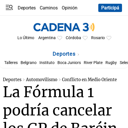
Deportes
Caminos
Opinión
Participá
Programas
Últimas coberturas
Últimas 24 h
En YouTube
Clima
Horóscopo
Lo Último
Argentina
Córdoba
Rosario
Deportes
Talleres
Belgrano
Instituto
Boca Juniors
River Plate
Rugby
Sele
Deportes
Automovilismo
Conflicto en Medio Oriente
La Fórmula 1
podría cancelar