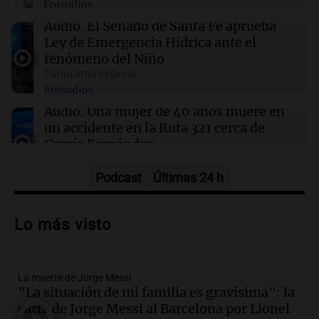
Episodios
El juicio a "Pity" Álvarez por el asesinato de
Cristian Díaz en Villa Lugano iniciará este
Audio.
El Senado de Santa Fe aprueba
lunes
Ley de Emergencia Hídrica ante el
fenómeno del Niño
Panorama Federal
09:13
Mundo
Episodios
No se detectan casos de ébola en barco fluvial
en cuarentena cerca de Kinshasa, Congo
Audio.
Una mujer de 40 años muere en
un accidente en la Ruta 321 cerca de
García Fernández
Panorama Federal
Episodios
Podcast
Últimas 24 h
Audio.
El Tesoro Nacional captura 12
billones de pesos y genera excedente de
Lo más visto
liquidez de 4 billones
Panorama Federal
Episodios
La muerte de Jorge Messi
Audio.
La lección del Titanic y la
"La situación de mi familia es gravísima": la
humildad en tiempos de tormenta
carta de Jorge Messi al Barcelona por Lionel
según San Ignacio de Loyola