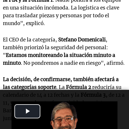
la FIA y la Fórmula 1
. Nadie pondrá a los equipos
en una situación incómoda. La logística es clave
para trasladar piezas y personas por todo el
mundo", explicó.
El CEO de la categoría,
Stefano Domenicali
,
también priorizó la seguridad del personal:
"
Estamos monitoreando la situación minuto a
minuto
. No pondremos a nadie en riesgo", afirmó.
La decisión, de confirmarse, también afectará a
las categorías soporte
. La
Fórmula 2
reduciría su
calendario de 14 a 12 fechas y la
Fórmula 3,
de 12 a
11, ya que ambas tenían actividad prevista en
Play
Baréin. Las dos volverían a competir recién en
junio en Mónaco.
Video