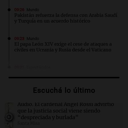
09:26
Mundo
Pakistán refuerza la defensa con Arabia Saudí
y Turquía en un acuerdo histórico
09:23
Mundo
El papa León XIV exige el cese de ataques a
civiles en Ucrania y Rusia desde el Vaticano
09:21
Espectáculos
Carlos Rottemberg presenta "Pasen y Lean",
su obra sobre 50 años en el teatro argentino
Escuchá lo último
09:20
Sociedad
Un local en Dock Sud que hace reír a los chicos
Audio.
El cardenal Ángel Rossi advirtió
a cambio de un pancho
que la justicia social viene siendo
“despreciada y burlada”
Santa Misa
09:14
Sociedad