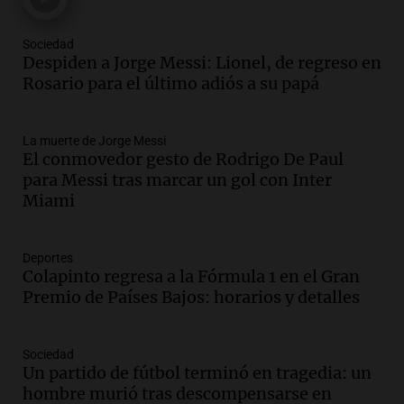
Panorama Federal
Episodios
Sociedad
Audio.
Tormentas y filtraciones: "El
Despiden a Jorge Messi: Lionel, de regreso en
agua entra por donde menos
Rosario para el último adiós a su papá
imaginamos"
Una Mañana para todos Rosario
La muerte de Jorge Messi
Episodios
El conmovedor gesto de Rodrigo De Paul
Audio.
Nahuel Pennisi y la huella de
para Messi tras marcar un gol con Inter
Mercedes Sosa: "La emoción es el filtro
Miami
máximo".
Una Mañana para todos Rosario
Episodios
Deportes
Colapinto regresa a la Fórmula 1 en el Gran
Audio.
Orellana Lucca celebró su peña
Premio de Países Bajos: horarios y detalles
de folclore en Córdoba
Tarde y Media
Episodios
Sociedad
Un partido de fútbol terminó en tragedia: un
Audio.
Trágico accidente en Mendoza:
hombre murió tras descompensarse en