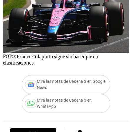
Notas
s
Notas
La Sole en
ial
Mundial 2026
Cadena 3
FOTO:
Franco Colapinto sigue sin hacer pie en
clasificaciones.
Mirá las notas de Cadena 3 en Google
News
Mirá las notas de Cadena 3 en
WhatsApp