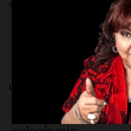
Informe de Franco Reale.
Temas
Colapinto
olor
porro
Las Vegas
prácticas
com
Nevada
circuito
pista
formula-1
Lo más visto
Sociedad
Alerta amarilla por