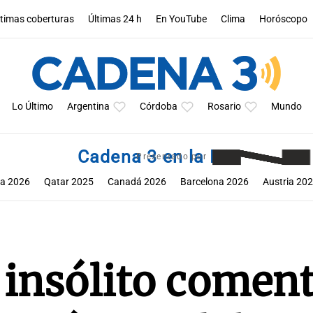
ltimas coberturas
Últimas 24 h
En YouTube
Clima
Horóscopo
Lo Último
Argentina
Córdoba
Rosario
Mundo
Cadena 3 en la F1
Presentado por
a 2026
Qatar 2025
Canadá 2026
Barcelona 2026
Austria 20
tin 2025
México 2025
Miami 2026
Mónaco 2026
Bélgica 202
 insólito coment