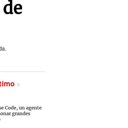
 de
da.
ltimo
e Code, un agente
tionar grandes
o