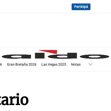
Participá
26
Gran Bretaña 2026
Las Vegas 2025
Notas
6
Abu Dabi 2025
Hungría 2026
ario