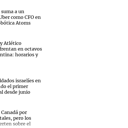
k suma a un
 Uber como CFO en
robótica Atoms
Notas
tas
Notas
y Atlético
Venezuela de
rentan en octavos
 Groenlandia
Comprometidos
Madur
ntina: horarios y
ldados israelíes en
do el primer
al desde junio
 Canadá por
tales, pero los
ierten sobre el