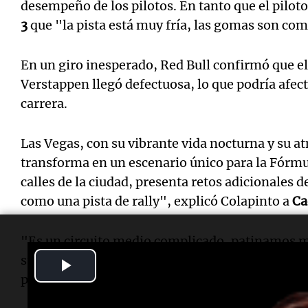
desempeño de los pilotos. En tanto que el pilo
3
que "la pista está muy fría, las gomas son com
En un giro inesperado, Red Bull confirmó que el
Verstappen llegó defectuosa, lo que podría afec
carrera.
Las Vegas, con su vibrante vida nocturna y su a
transforma en un escenario único para la Fórmula
calles de la ciudad, presenta retos adicionales de
como una pista de rally", explicó Colapinto a
Ca
"Es un circuito medio complicado, patinamos 
sucia la pista. En la primera práctica parecía un
Play
por todos lados no se veía nada así que fue un d
Video