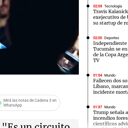
02:03
Tecnología
Travis Kalanic
exejecutivo de
su startup de 
Notas
Notas
No
02:00
Deportes
Independiente 
Tucumán se enf
e en Cadena 3
El huracán de Arequito
Cadena 3 en
de la Copa Arge
TV
01:54
Mundo
Fallecen dos so
Líbano, marcan
incidente mort
Mirá las notas de Cadena 3 en
WhatsApp
01:37
Mundo
Trump señala a
s de los
incendios fores
científicos adv
 "Es un circuito