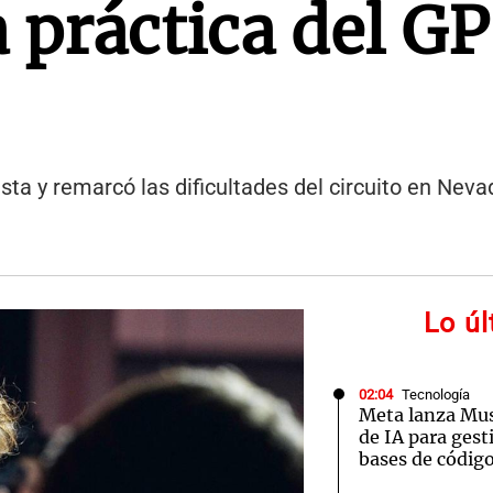
 práctica del GP
pista y remarcó las dificultades del circuito en Neva
Lo ú
02:04
Tecnología
Meta lanza Mus
de IA para ges
bases de códig