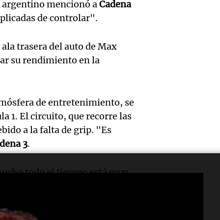
Condu
Nataci
merca
to argentino mencionó a
Cadena
plicadas de controlar".
imput
Invier
argent
Audio.
accide
récord
Panorama F
 ala trasera del auto de Max
Episodios
Histor
en San
atleta
tar su rendimiento en la
la UBA
dejó tr
países
Audio.
la mar
jóvene
Amamos Arg
tmósfera de entretenimiento, se
Episodios
estuvo
 1. El circuito, que recorre las
atrás 
muerto
bido a la falta de grip. "Es
Estudi
de Tie
herido
dena 3
.
Audio.
Federa
“Fren
Panorama F
Episodios
mucho todo el tiempo está muy
del Pa
Seguro
saqueo
a pista de rally, mucha tierra
Intern
adelan
recurs
ía difícil", comentó.
Audio.
Cristo
Amamos Arg