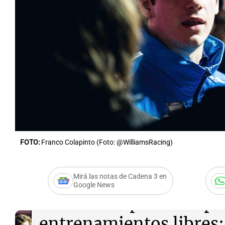
Notas
Notas
Editorial
Mundial 2026
La Sol
FOTO:
Franco Colapinto (Foto: @WilliamsRacing)
Mirá las notas de Cadena 3 en
Google News
Audio.
Colapinto despué
entrenamientos libres: