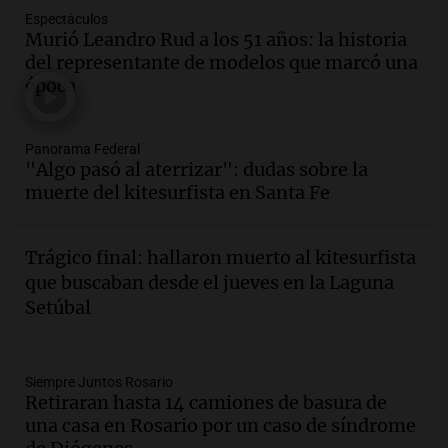
Espectáculos
Audio.
La gran exposición de la rural de
Murió Leandro Rud a los 51 años: la historia
la Bulaya abrirá sus puertas mañana con
del representante de modelos que marcó una
diversas actividades y sorpresas
época
Panorama Federal
Episodios
Audio.
Villa María presenta nuevos
Panorama Federal
edificios y proyecta una casa del
"Algo pasó al aterrizar": dudas sobre la
estudiante con 48 municipios
muerte del kitesurfista en Santa Fe
involucrados
Panorama Federal
Episodios
Trágico final: hallaron muerto al kitesurfista
Audio.
1° gol de Rosario Central a
que buscaban desde el jueves en la Laguna
Aldosivi (Zalazar en contra) - relato
Setúbal
Gato Greco
Deportes Rosario
Episodios
Audio.
Recomendaciones de vino
Siempre Juntos Rosario
Retiraran hasta 14 camiones de basura de
bonarda para disfrutar el fin de semana
una casa en Rosario por un caso de síndrome
en Mendoza