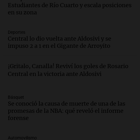
oxígeno en Montecastro
Estudiantes de Río Cuarto y escala posiciones
Panorama Federal
en su zona
Episodios
Audio.
Río Gallegos reporta frío extremo
Deportes
y llega avión para escuelas de la décima
Central lo dio vuelta ante Aldosivi y se
brigada aérea
impuso 2 a 1 en el Gigante de Arroyito
Panorama Federal
Episodios
Audio.
La justicia reconoce al COVID
¡Gritalo, Canalla! Reviví los goles de Rosario
como enfermedad laboral tras la muerte
Central en la victoria ante Aldosivi
de un docente
Panorama Federal
Episodios
Básquet
Audio.
Aumento de tarifas de luz en San
Se conoció la causa de muerte de una de las
Luis a partir de agosto por nueva
promesas de la NBA: qué reveló el informe
regulación de la energía
forense
Panorama Federal
Episodios
Automovilismo