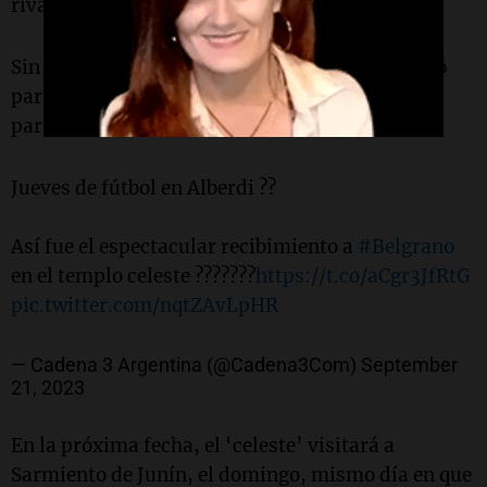
rival.
Sin embargo, en el segundo tiempo todo cambió
para el "Pirata" y se llevó una holgada victoria
para desatar una primavera celeste en Alberdi.
Jueves de fútbol en Alberdi ??
Así fue el espectacular recibimiento a
#Belgrano
en el templo celeste ???????
https://t.co/aCgr3JfRtG
pic.twitter.com/nqtZAvLpHR
— Cadena 3 Argentina (@Cadena3Com)
September
21, 2023
En la próxima fecha, el ‘celeste’ visitará a
Sarmiento de Junín, el domingo, mismo día en que