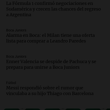
Audio.
Gabriela Irrazábal: “Un 35,5% de
La Fórmula 1 confirmó negociaciones en
la población del país fue a templos a
Sudamérica y crecen las chances del regreso
buscar ayuda el último año”
a Argentina
La Argentina, hoy
Episodios
Audio.
"Algo pasó al aterrizar": dudas
Boca Juniors
Alarma en Boca: el Milan tiene una oferta
sobre la muerte del kitesurfista en
lista para comprar a Leandro Paredes
Santa Fe.
Noticias Rosario
Episodios
Boca Juniors
Audio.
José Roccuzzo, cortes de carne y
Enner Valencia se despide de Pachuca y se
compras de Antonella: bromas en
prepara para unirse a Boca Juniors
Rosario.
Ahora país
Episodios
Fútbol
Messi respondió sobre el rumor que
Audio.
José Roccuzzo, cortes de carne y
vinculaba a su hijo Thiago con Barcelona
compras de Antonella: bromas en
Rosario.
Viva la Radio Rosario