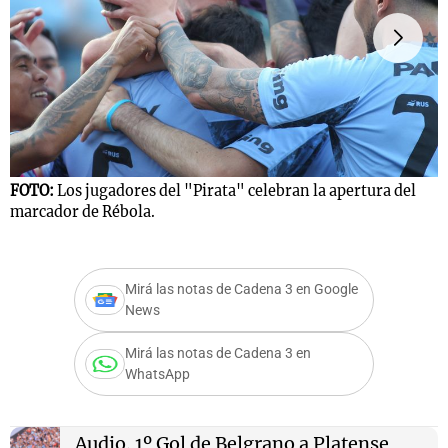
Notas
s
Notas
La Sole en
ial
Mundial 2026
Cadena 3
FOTO:
Los jugadores del "Pirata" celebran la apertura del
F
marcador de Rébola.
Mirá las notas de Cadena 3 en Google
News
Mirá las notas de Cadena 3 en
WhatsApp
Audio.
1º Gol de Belgrano a Platense