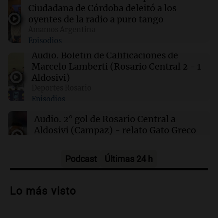
Clima en Salta: cómo estará el tiempo este
Ciudadana de Córdoba deleitó a los
sábado 8 de agosto
oyentes de la radio a puro tango
Amamos Argentina
Episodios
00:27
Clima
Clima en Tucumán: cómo estará el tiempo
Audio.
Boletín de Calificaciones de
este sábado 8 de agosto
Marcelo Lamberti (Rosario Central 2 - 1
Aldosivi)
Deportes Rosario
00:21
Clima
Episodios
Clima en Mendoza: cómo estará el tiempo
este sábado 8 de agosto
Audio.
2° gol de Rosario Central a
Aldosivi (Campaz) - relato Gato Greco
Deportes Rosario
Episodios
Podcast
Últimas 24 h
Audio.
Nuevo desarrollo urbano y casa
del estudiante impulsan el crecimiento
Lo más visto
en Villa María
Panorama Federal
Episodios