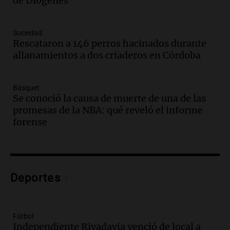
de Diógenes
Panorama Federal
Episodios
Audio.
Mañana inicia la gran exposición
Sociedad
en la Sociedad Rural de Bulaya con
Rescataron a 146 perros hacinados durante
actividades para toda la familia
allanamientos a dos criaderos en Córdoba
Panorama Federal
Episodios
Básquet
Audio.
Villa María presenta nuevos
Se conoció la causa de muerte de una de las
edificios y una casa del estudiante para
promesas de la NBA: qué reveló el informe
jóvenes de la región
forense
Panorama Federal
Episodios
Audio.
Preparativos finales para la gran
exposición en la sociedad rural de
Bulaya este sábado
Deportes
Panorama Federal
Episodios
Audio.
Denuncias por represión en el
Fútbol
Congreso y evacuación por derrame de
Independiente Rivadavia venció de local a