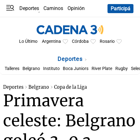
Deportes
Caminos
Opinión
Participá
Programas
Últimas coberturas
Últimas 24 h
En YouTube
Clima
Horóscopo
Lo Último
Argentina
Córdoba
Rosario
Deportes
Talleres
Belgrano
Instituto
Boca Juniors
River Plate
Rugby
Sele
Deportes
Belgrano
Copa de la Liga
Primavera
celeste: Belgrano