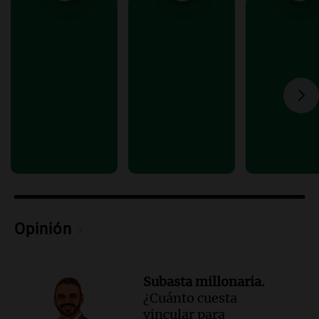
Episodios
Audio.
Luciano Cáceres llega a Córdoba a
presentar “Paraíso”, una obra que
cuestiona certezas masculinas
Amamos Argentina
Episodios
Opinión
Subasta millonaria.
¿Cuánto cuesta
vincular para