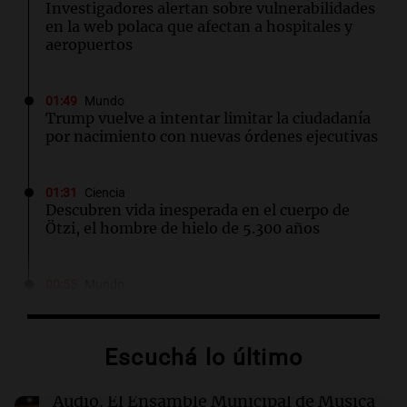
Investigadores alertan sobre vulnerabilidades
en la web polaca que afectan a hospitales y
aeropuertos
01:49
Mundo
Trump vuelve a intentar limitar la ciudadanía
por nacimiento con nuevas órdenes ejecutivas
01:31
Ciencia
Descubren vida inesperada en el cuerpo de
Ötzi, el hombre de hielo de 5.300 años
00:55
Mundo
China se prepara para el tifón Dolphin; cierran
escuelas y actividades turísticas en varias
provincias
Escuchá lo último
00:32
Clima
Audio.
El Ensamble Municipal de Música