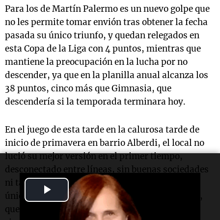
Para los de Martín Palermo es un nuevo golpe que
no les permite tomar envión tras obtener la fecha
pasada su único triunfo, y quedan relegados en
esta Copa de la Liga con 4 puntos, mientras que
mantiene la preocupación en la lucha por no
descender, ya que en la planilla anual alcanza los
38 puntos, cinco más que Gimnasia, que
descendería si la temporada terminara hoy.
En el juego de esta tarde en la calurosa tarde de
inicio de primavera en barrio Alberdi, el local no
lució su mejor versión en el primer tiempo,
desconectado entre líneas, sin buenas sociedades
ni tampoco arrestos individuales, por lo que la
Play
única esperanza pasó por alguna pelota parada,
Video
que no tuvo mayor trascendencia para el arco