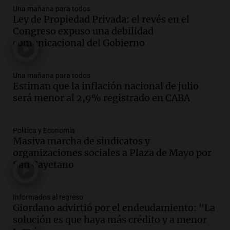
Messi hubiera llegado adonde llegó"
Una mañana para todos
Una mañana para todos
Ley de Propiedad Privada: el revés en el
Episodios
Congreso expuso una debilidad
comunicacional del Gobierno
Audio.
El orgullo y el sueño argentino de
Jorge Messi en una entrevista con Rony
Vargas en 2007
Una mañana para todos
Una mañana para todos
Estiman que la inflación nacional de julio
Episodios
será menor al 2,9% registrado en CABA
Audio.
El abuelo de Agostina Vega, tras
las nuevas detenciones: "En esa casa
todos tenían algo que ver"
Política y Economía
Masiva marcha de sindicatos y
Una mañana para todos
organizaciones sociales a Plaza de Mayo por
Episodios
San Cayetano
Audio.
Una nutricionista derribó el mito
del desayuno ideal: qué alimentos
conviene priorizar
Informados al regreso
Una mañana para todos
Giordano advirtió por el endeudamiento: "La
Episodios
solución es que haya más crédito y a menor