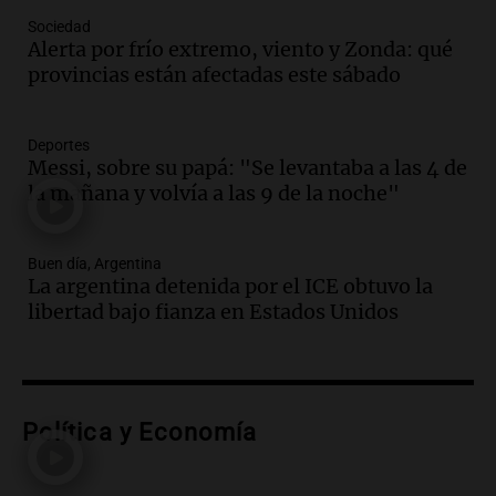
Una mañana para todos
Sociedad
Episodios
Alerta por frío extremo, viento y Zonda: qué
Audio.
Borges, abogada de Pourrain:
provincias están afectadas este sábado
"Tres hombres se lo llevaron para
hacerle preguntas y nunca regresó"
Una mañana para todos
Deportes
Episodios
Messi, sobre su papá: "Se levantaba a las 4 de
la mañana y volvía a las 9 de la noche"
Audio.
Voluntarios limpiaron 9.000
metros del río Suquía y retiraron hasta
800 kilos de basura por jornada
Buen día, Argentina
Una mañana para todos
La argentina detenida por el ICE obtuvo la
Episodios
libertad bajo fianza en Estados Unidos
Audio.
La historia de la servilleta que
firmó Jorge Messi para el primer
contrato de Leo con Barcelona
Una mañana para todos
Episodios
Política y Economía
Audio.
Joan Gaspart: "Sin Jorge, no sé si