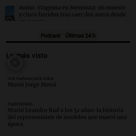
por jornada
Audio.
Tragedia en Mendoza: un muerto
y cinco heridos tras caer dos autos desde
un puente
Una mañana para todos
Episodios
Podcast
Últimas 24 h
Audio.
Messi llegará esta noche a
Rosario para acompañar a su familia
Lo más visto
tras la muerte de su papá
Una mañana para todos
Episodios
Una mañana para todos
Audio.
Ley de Propiedad Privada: el revés
Murió Jorge Messi
en el Congreso expuso una debilidad
comunicacional del Gobierno
Una mañana para todos
Espectáculos
Episodios
Murió Leandro Rud a los 51 años: la historia
Audio.
Casabindo se prepara para una
del representante de modelos que marcó una
celebración única: 30.000 turistas y el
época
tradicional Toreo de la Vincha