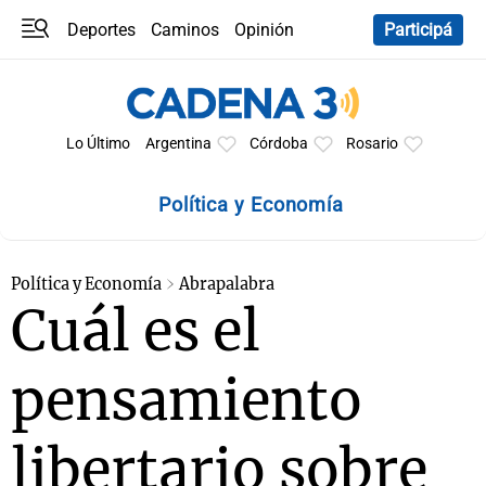
Deportes
Caminos
Opinión
Participá
Programas
Últimas coberturas
Últimas 24 h
En YouTube
Clima
Horóscopo
Lo Último
Argentina
Córdoba
Rosario
Política y Economía
Política y Economía
Abrapalabra
Cuál es el
pensamiento
libertario sobre