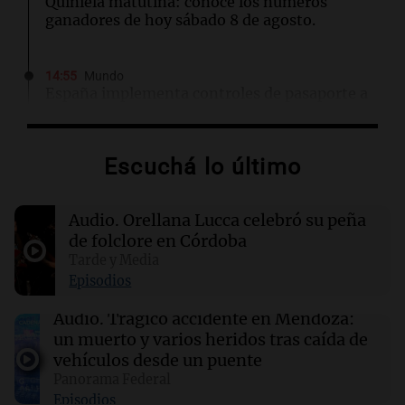
Quiniela matutina: conocé los números
ganadores de hoy sábado 8 de agosto.
14:55
Mundo
España implementa controles de pasaporte a
viajeros italianos tras crisis migratoria en
Ceuta
Escuchá lo último
14:45
Deportes
Racing se mide ante Argentinos Juniors tras
Audio.
Orellana Lucca celebró su peña
caída con Tigre en el Torneo Clausura
de folclore en Córdoba
Tarde y Media
14:36
Mundo
Episodios
Controles fronterizos en España para viajeros
italianos tras sanciones de Italia
Audio.
Trágico accidente en Mendoza:
un muerto y varios heridos tras caída de
vehículos desde un puente
14:23
Una mañana para todos
Panorama Federal
Voluntarios limpiaron 9.000 metros del río
Episodios
Suquía y retiraron hasta 800 kilos de basura