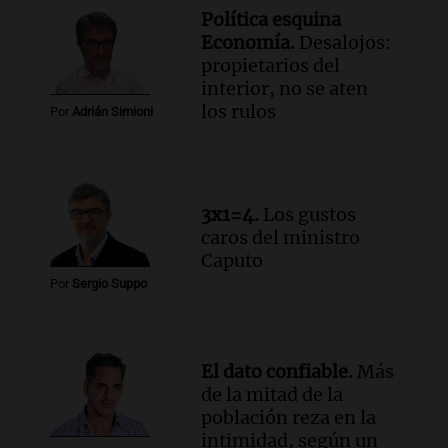
Episodios
Política esquina
Audio.
Chile planteó mejorar la
Economía.
Desalojos:
conectividad fronteriza, aérea y digital
propietarios del
con Jujuy
interior, no se aten
Panorama Federal
los rulos
Por
Adrián Simioni
Episodios
Audio.
Del fitness a la longevidad: por
qué crece el consumo de alimentos con
proteínas
3x1=4.
Los gustos
Una mañana para todos
caros del ministro
Episodios
Caputo
Audio.
Investigan un asalto millonario a
Por
Sergio Suppo
la cooperativa Talamochita en Villa
María
Panorama Federal
Episodios
El dato confiable.
Más
de la mitad de la
población reza en la
intimidad, según un