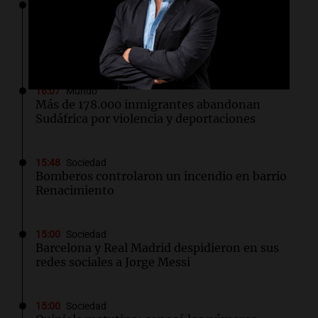
16:13
Tarde y Media
Orellana Lucca celebró su peña en Córdoba:
"Queremos seguir llevándola a diferentes
lugares"
16:07
Mundo
Más de 178.000 inmigrantes abandonan
Sudáfrica por violencia y deportaciones
15:48
Sociedad
Bomberos controlaron un incendio en barrio
Renacimiento
15:00
Sociedad
Barcelona y Real Madrid despidieron en sus
redes sociales a Jorge Messi
15:00
Sociedad