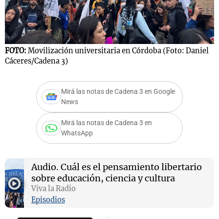
Notas
FOTO:
Movilización universitaria en Córdoba (Foto: Daniel
s
Notas
Cáceres/Cadena 3)
La Sole en
ial
Mundial 2026
Cadena 3
Mirá las notas de Cadena 3 en Google
News
Mirá las notas de Cadena 3 en
WhatsApp
Audio.
Cuál es el pensamiento libertario
sobre educación, ciencia y cultura
Viva la Radio
Episodios