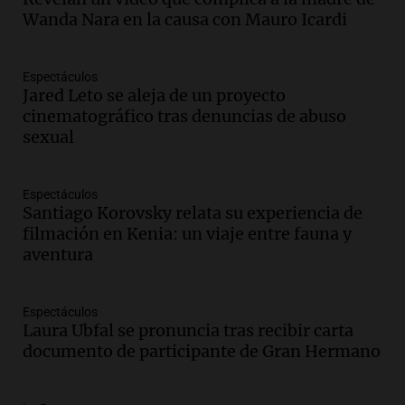
Panorama Federal
Wanda Nara en la causa con Mauro Icardi
Episodios
Audio.
Padres presentes, pero
distraídos: ¿Qué pasa con un niño
Espectáculos
cuando el padre mira mucho el teléfono?
Jared Leto se aleja de un proyecto
Educar entre todos
cinematográfico tras denuncias de abuso
Episodios
sexual
Audio.
Presentan el innovador Parque
Tecnológico en Villa María con dos
Espectáculos
edificios icónicos
Santiago Korovsky relata su experiencia de
Panorama Federal
filmación en Kenia: un viaje entre fauna y
Episodios
aventura
Audio.
Polémica en el fútbol argentino:
árbitros bajo la lupa tras fallos
controvertidos
Espectáculos
Panorama Federal
Laura Ubfal se pronuncia tras recibir carta
Episodios
documento de participante de Gran Hermano
Audio.
El kirchnerismo no logra apoyo
para modificar proyecto de propiedad