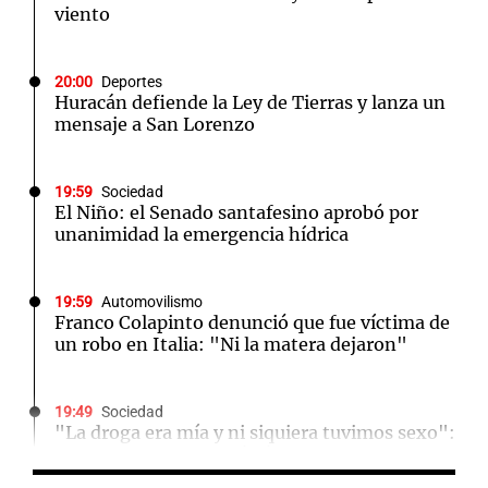
viento
20:00
Deportes
Huracán defiende la Ley de Tierras y lanza un
mensaje a San Lorenzo
19:59
Sociedad
El Niño: el Senado santafesino aprobó por
unanimidad la emergencia hídrica
19:59
Automovilismo
Franco Colapinto denunció que fue víctima de
un robo en Italia: "Ni la matera dejaron"
19:49
Sociedad
"La droga era mía y ni siquiera tuvimos sexo":
Candela Arizaga contó cómo fue su noche con
Moyano