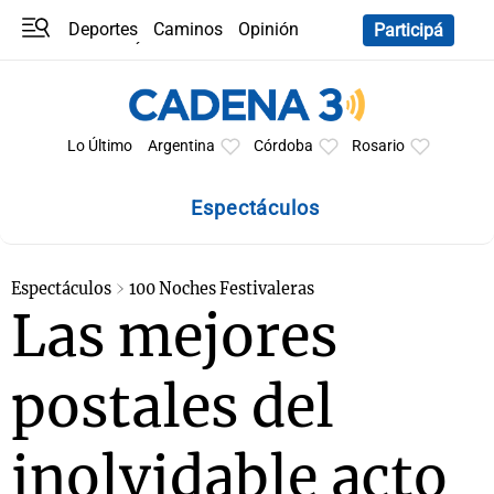
Deportes
Caminos
Opinión
Participá
Programas
Últimas coberturas
Últimas 24 h
En YouTube
Clima
Horóscopo
Lo Último
Argentina
Córdoba
Rosario
Espectáculos
Espectáculos
100 Noches Festivaleras
Las mejores
postales del
inolvidable acto