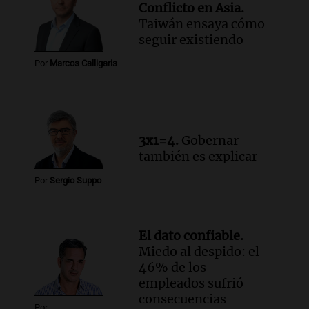
Conflicto en Asia.
más femicidios del país, según informe
Taiwán ensaya cómo
de Casa del Encuentro
seguir existiendo
Panorama Federal
Episodios
Por
Marcos Calligaris
Audio.
Santa Fe reactivará 1.500
viviendas paralizadas tras el cierre de
Procrear en la provincia
Panorama Federal
3x1=4.
Gobernar
Episodios
también es explicar
Por
Sergio Suppo
El dato confiable.
Miedo al despido: el
46% de los
empleados sufrió
consecuencias
Por