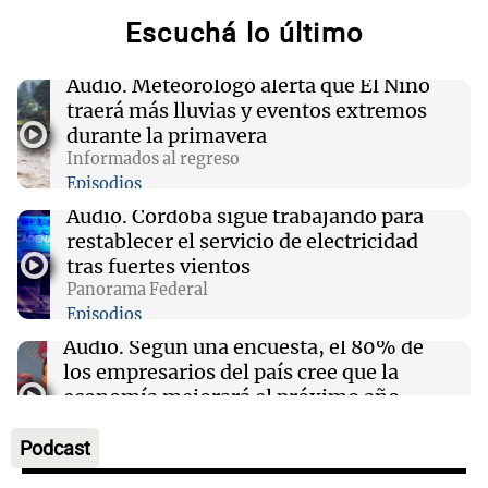
Escuchá lo último
19:46
Sociedad
Incidentes frente al Congreso: tres detenidos
Audio.
Meteorólogo alerta que El Niño
y dos heridos tras la marcha
traerá más lluvias y eventos extremos
durante la primavera
Informados al regreso
19:41
Política y Economía
Episodios
Fito Páez y Lali marcharon en Bariloche y
Buenos Aires contra la extranjerización de
Audio.
Córdoba sigue trabajando para
tierras
restablecer el servicio de electricidad
tras fuertes vientos
Panorama Federal
19:39
Mundo
Episodios
Aumentan los casos de náuseas entre
consumidores crónicos de marihuana en EE.
Audio.
Según una encuesta, el 80% de
UU.
los empresarios del país cree que la
economía mejorará el próximo año
Amamos Argentina
Episodios
Podcast
Audio.
Carolina Losada: "Faltó que el