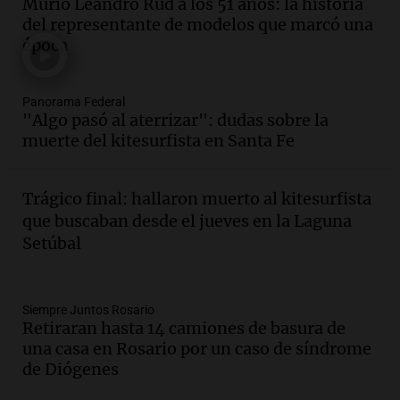
Murió Leandro Rud a los 51 años: la historia
la Bulaya abrirá sus puertas mañana con
del representante de modelos que marcó una
diversas actividades y sorpresas
época
Panorama Federal
Episodios
Audio.
Villa María presenta nuevos
Panorama Federal
edificios y proyecta una casa del
"Algo pasó al aterrizar": dudas sobre la
estudiante con 48 municipios
muerte del kitesurfista en Santa Fe
involucrados
Panorama Federal
Episodios
Trágico final: hallaron muerto al kitesurfista
Audio.
1° gol de Rosario Central a
que buscaban desde el jueves en la Laguna
Aldosivi (Zalazar en contra) - relato
Setúbal
Gato Greco
Deportes Rosario
Episodios
Audio.
Recomendaciones de vino
Siempre Juntos Rosario
Retiraran hasta 14 camiones de basura de
bonarda para disfrutar el fin de semana
una casa en Rosario por un caso de síndrome
en Mendoza
de Diógenes
Panorama Federal
Episodios