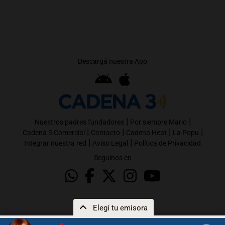
Descargá nuestra App
|
|
Nuestros padres fundadores
Por siempre Mario
|
|
|
|
Cadena 3 Comercial
Contacto
Cadena Heat
La Popu
|
|
Integrar nuestra red
Aviso Legal
Política de Privacidad
Seguinos en
Elegí tu emisora