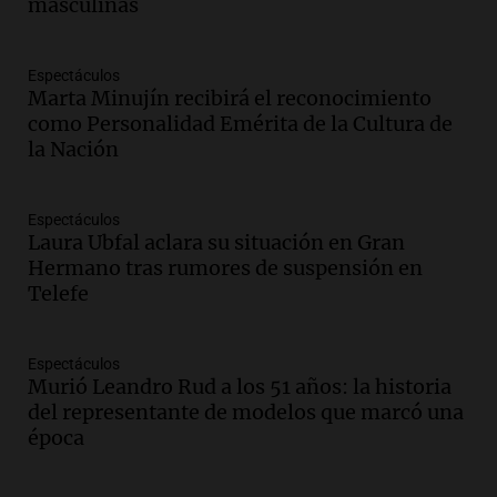
Panorama Federal
masculinas
Episodios
Audio.
Río Gallegos reporta frío extremo
Espectáculos
y llega avión para escuelas de la décima
Marta Minujín recibirá el reconocimiento
brigada aérea
como Personalidad Emérita de la Cultura de
Panorama Federal
la Nación
Episodios
Audio.
La justicia reconoce al COVID
como enfermedad laboral tras la muerte
Espectáculos
Laura Ubfal aclara su situación en Gran
de un docente
Hermano tras rumores de suspensión en
Panorama Federal
Telefe
Episodios
Audio.
Aumento de tarifas de luz en San
Luis a partir de agosto por nueva
Espectáculos
regulación de la energía
Murió Leandro Rud a los 51 años: la historia
Panorama Federal
del representante de modelos que marcó una
Episodios
época
Audio.
Gabriela Irrazábal: “Un 35,5% de
la población del país fue a templos a