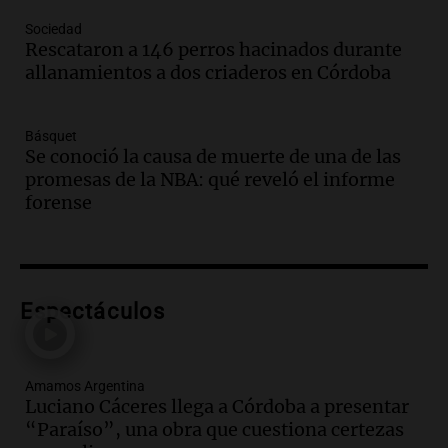
Audio.
Mañana inicia la gran exposición
Sociedad
en la Sociedad Rural de Bulaya con
Rescataron a 146 perros hacinados durante
actividades para toda la familia
allanamientos a dos criaderos en Córdoba
Panorama Federal
Episodios
Básquet
Audio.
Villa María presenta nuevos
Se conoció la causa de muerte de una de las
edificios y una casa del estudiante para
promesas de la NBA: qué reveló el informe
jóvenes de la región
forense
Panorama Federal
Episodios
Audio.
Preparativos finales para la gran
exposición en la sociedad rural de
Bulaya este sábado
Espectáculos
Panorama Federal
Episodios
Audio.
Denuncias por represión en el
Amamos Argentina
Congreso y evacuación por derrame de
Luciano Cáceres llega a Córdoba a presentar
oxígeno en Montecastro
“Paraíso”, una obra que cuestiona certezas