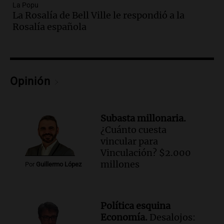
buscar ayuda el último año”
La Popu
La Rosalía de Bell Ville le respondió a la
La Argentina, hoy
Rosalía española
Episodios
Audio.
"Algo pasó al aterrizar": dudas
sobre la muerte del kitesurfista en
Santa Fe.
Noticias Rosario
Opinión
Episodios
Audio.
José Roccuzzo, cortes de carne y
compras de Antonella: bromas en
Subasta millonaria.
Rosario.
¿Cuánto cuesta
Ahora país
vincular para
Episodios
Vinculación? $2.000
Audio.
José Roccuzzo, cortes de carne y
millones
Por
Guillermo López
compras de Antonella: bromas en
Rosario.
Viva la Radio Rosario
Política esquina
Episodios
Economía.
Desalojos:
Audio.
Luciano Cáceres llega a Córdoba a