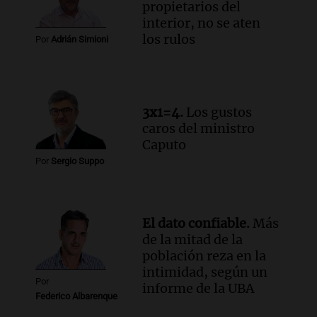
propietarios del
presentar “Paraíso”, una obra que
interior, no se aten
cuestiona certezas masculinas
los rulos
Por
Adrián Simioni
Amamos Argentina
Episodios
3x1=4.
Los gustos
caros del ministro
Caputo
Por
Sergio Suppo
El dato confiable.
Más
de la mitad de la
población reza en la
intimidad, según un
Por
informe de la UBA
Federico Albarenque