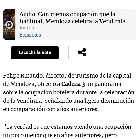
Audio.
Con menos ocupación que la
habitual, Mendoza celebra la Vendimia
Notas
Juntos
s
Notas
Episodios
La Sole en
ial
Mundial 2026
Cadena 3
Escuchá la nota
Felipe Rinaudo, director de Turismo de la capital
de Mendoza, ofreció a
Cadena 3
un panorama
sobre la ocupación hotelera durante la celebración
de la Vendimia, señalando una ligera disminución
en comparación con años anteriores.
"La verdad es que estamos viendo una ocupación
un poco menor que en años anteriores, pero