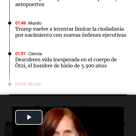
aeropuertos
01:49
Mundo
Trump vuelve a intentar limitar la ciudadanía
por nacimiento con nuevas órdenes ejecutivas
01:31
Ciencia
Descubren vida inesperada en el cuerpo de
Ötzi, el hombre de hielo de 5.300 años
00:55
Mundo
China se prepara para el tifón Dolphin; cierran
escuelas y actividades turísticas en varias
provincias
Escuchá lo último
Play
00:32
Clima
Audio.
El Ensamble Municipal de Música
Clima en Salta: cómo estará el tiempo este
Video
Ciudadana de Córdoba deleitó a los
sábado 8 de agosto