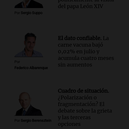
sobre su impacto espiritual
del papa León XIV
Panorama Federal
Por
Sergio Suppo
Episodios
Audio.
El ministro de Economía de Santa
Fe relativiza el impacto del fallo sobre
El dato confiable.
La
jubilaciones en la provincia
carne vacuna bajó
Panorama Federal
0,02% en julio y
Episodios
acumula cuatro meses
Por
sin aumentos
Federico Albarenque
Cuadro de situación.
¿Polarización o
fragmentación? El
debate sobre la grieta
y las terceras
Por
Sergio Berensztein
opciones