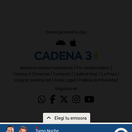
Descargá nuestra App
|
|
Nuestros padres fundadores
Por siempre Mario
|
|
|
|
Cadena 3 Comercial
Contacto
Cadena Heat
La Popu
|
|
Integrar nuestra red
Aviso Legal
Política de Privacidad
Seguinos en
Elegí tu emisora
Turno Noche