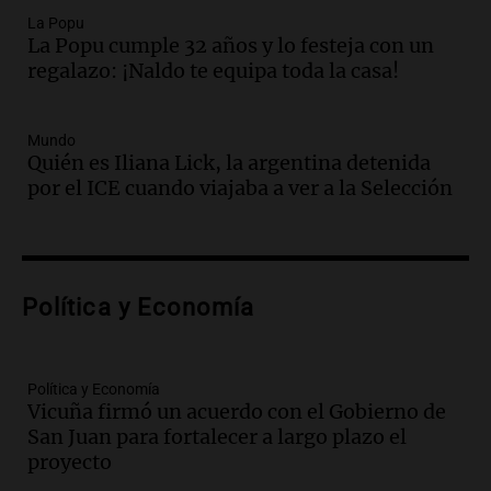
de hacienda: “Las tecnologías no
La Popu
La Popu cumple 32 años y lo festeja con un
reemplazan el contacto con la gente”
regalazo: ¡Naldo te equipa toda la casa!
La Argentina, hoy
Episodios
Audio.
Un trabajador herido tras caer a
Mundo
Quién es Iliana Lick, la argentina detenida
un pozo de 17 metros en Nueva Córdoba
por el ICE cuando viajaba a ver a la Selección
Panorama Federal
Episodios
Audio.
Lanzamiento del Tigo 7 CSH: el
nuevo híbrido enchufable de Chery llega
Política y Economía
al mercado argentino
Panorama Federal
Episodios
Política y Economía
Audio.
Perito Moreno recibe la Copa
Vicuña firmó un acuerdo con el Gobierno de
Mundial de Natación de Invierno con
San Juan para fortalecer a largo plazo el
récords y atletas de 20 países
proyecto
Amamos Argentina