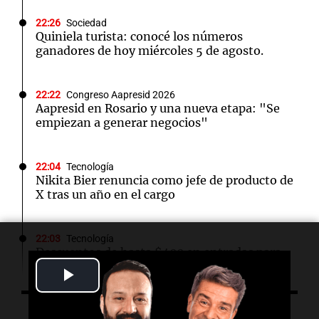
22:26
Sociedad
Quiniela turista: conocé los números
ganadores de hoy miércoles 5 de agosto.
22:22
Congreso Aapresid 2026
Aapresid en Rosario y una nueva etapa: "Se
empiezan a generar negocios"
22:04
Tecnología
Nikita Bier renuncia como jefe de producto de
X tras un año en el cargo
22:03
Tecnología
Descuentos de hasta $400 en entradas para
TechCrunch Disrupt 2026 hasta el viernes
Play
Video
22:00
Viva la Radio Rosario