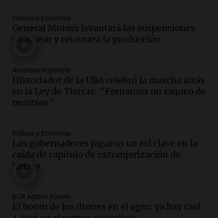
Episodios
Audio.
Conductor imputado por
Política y Economía
accidente fatal en San Luis dejó tres
General Motors levantará las suspensiones
jóvenes muertos y un herido grave
en Alvear y retomará la producción
Panorama Federal
Episodios
Amamos Argentina
Audio.
Historiador de la UBA celebró la
Historiador de la UBA celebró la marcha atrás
marcha atrás en la Ley de Tierras:
en la Ley de Tierras: “Frenamos un saqueo de
“Frenamos un saqueo de recursos”
recursos”
Amamos Argentina
Episodios
Audio.
Ahyre estuvo en el Estudio
Política y Economía
Federal Sancor Seguros y adelantó su
Los gobernadores jugaron un rol clave en la
nuevo tema a Cadena 3 Rosario.
caída de capítulo de extranjerización de
tierras
Viva la Radio Rosario
Episodios
Audio.
Cierre del Paso Internacional
BCR Agtech Forum
Cristo Redentor por acumulación de
El boom de los drones en el agro: ya hay casi
nieve se extiende a 22 días
4.000 en el campo argentino