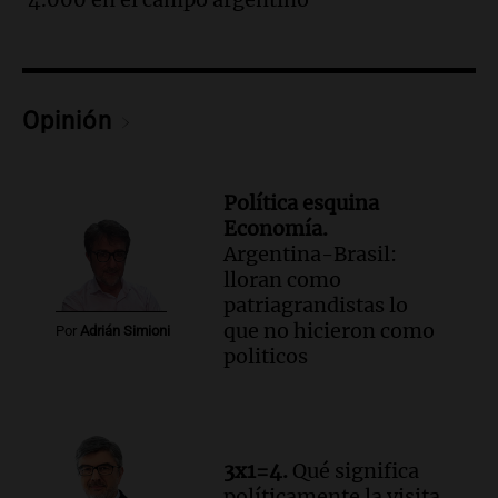
Panorama Federal
Episodios
Audio.
Estudiantes de Italia realizan
prácticas docentes en Córdoba para
Opinión
enriquecer su formación educativa
Panorama Federal
Episodios
Política esquina
Audio.
La Universidad de Milán y su
Economía.
colaboración con la municipalidad para
Argentina-Brasil:
la educación y parques
lloran como
Panorama Federal
patriagrandistas lo
Episodios
que no hicieron como
Por
Adrián Simioni
Audio.
El papamóvil de Juan Pablo II
politicos
revive con la visita de León XIV y una
historia nacida en Córdoba
Viva la Radio
Episodios
Audio.
Monseñor Fenoy celebra la visita
3x1=4.
Qué significa
de León XIV a Argentina y reflexiona
políticamente la visita