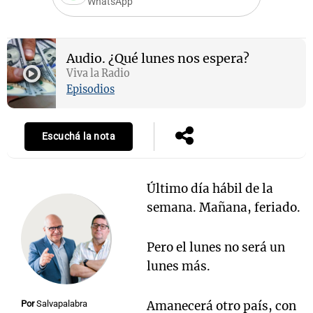
WhatsApp
Audio.
¿Qué lunes nos espera?
Notas
Viva la Radio
s
Notas
Episodios
La Sole en
ial
Mundial 2026
Cadena 3
Escuchá la nota
Último día hábil de la
semana. Mañana, feriado.
Pero el lunes no será un
lunes más.
Por
Salvapalabra
Amanecerá otro país, con