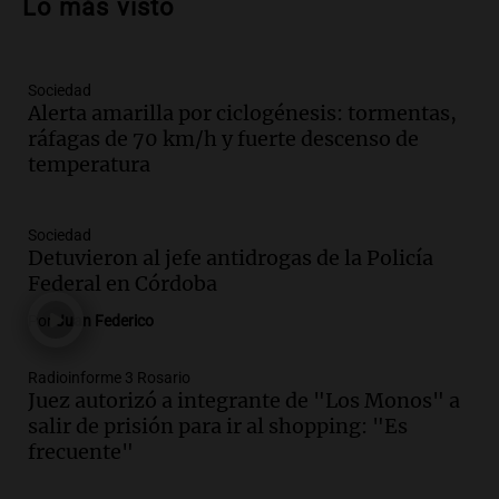
Lo más visto
de apertura
Panorama Federal
Episodios
Sociedad
Audio.
Río Gallegos enfrenta secuelas de
Alerta amarilla por ciclogénesis: tormentas,
lluvias, senadores manifiestan
ráfagas de 70 km/h y fuerte descenso de
oposición a ley de tierras
temperatura
Panorama Federal
Episodios
Audio.
Mendoza celebra la apertura del
Sociedad
centro de esquí Penitentes Park tras
Detuvieron al jefe antidrogas de la Policía
siete años de cierre por falta de nieve
Federal en Córdoba
Panorama Federal
Por
Juan Federico
Episodios
Audio.
Madres en Rosario piden por la
Radioinforme 3 Rosario
Juez autorizó a integrante de "Los Monos" a
ley Joaquín.
salir de prisión para ir al shopping: "Es
Viva la Radio Rosario
frecuente"
Episodios
Audio.
Juan Pedro Colombo, rematador