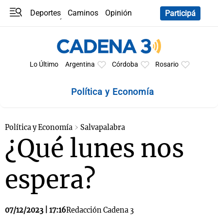
Deportes
Caminos
Opinión
Participá
Programas
Últimas coberturas
Últimas 24 h
En YouTube
Clima
Horóscopo
Lo Último
Argentina
Córdoba
Rosario
Política y Economía
Política y Economía
Salvapalabra
¿Qué lunes nos
espera?
07/12/2023 | 17:16
Redacción Cadena 3