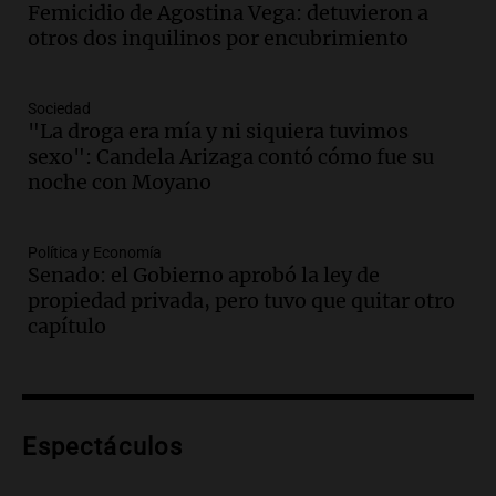
Panorama Federal
Femicidio de Agostina Vega: detuvieron a
Episodios
otros dos inquilinos por encubrimiento
Audio.
La justicia reconoce el COVID
como enfermedad laboral tras caso de
docente fallecido en 2021
Sociedad
Panorama Federal
"La droga era mía y ni siquiera tuvimos
Episodios
sexo": Candela Arizaga contó cómo fue su
Audio.
Trágico siniestro vial en Salta:
noche con Moyano
mujer pierde la vida en accidente en
circunvalación Oeste
Política y Economía
Panorama Federal
Senado: el Gobierno aprobó la ley de
Episodios
propiedad privada, pero tuvo que quitar otro
Audio.
La justicia reconoce el COVID
capítulo
como enfermedad laboral tras el
fallecimiento de un docente
Panorama Federal
Episodios
Audio.
Encuentran cuerpo en el Riacho
Espectáculos
Santa Fe: se trataría de un hombre
desaparecido mientras practicaba