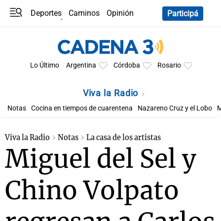
Deportes
Caminos
Opinión
Participá
Programas
Últimas coberturas
Últimas 24 h
En YouTube
Clima
Horóscopo
Lo Último
Argentina
Córdoba
Rosario
Viva la Radio
Notas
Cocina en tiempos de cuarentena
Nazareno Cruz y el Lobo
M
Viva la Radio
Notas
La casa de los artistas
Miguel del Sel y
Chino Volpato