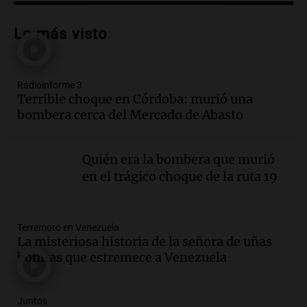
Audio.
Descuentos de hasta 700.000
pesos en salarios docentes en Jujuy
Lo más visto
generan fuertes críticas
Panorama Federal
Episodios
Radioinforme 3
Audio.
Docentes de Jujuy denuncian
Terrible choque en Córdoba: murió una
descuentos de hasta 700.000 pesos en
bombera cerca del Mercado de Abasto
sus salarios y genera alarma
Panorama Federal
Episodios
Quién era la bombera que murió
Audio.
Siniestro vial en Salta: una mujer
en el trágico choque de la ruta 19
fallece tras perder el control de su
vehículo
Panorama Federal
Terremoto en Venezuela
Episodios
La misteriosa historia de la señora de uñas
Audio.
Docentes de Jujuy enfrentan
bonitas que estremece a Venezuela
descuentos de hasta 700.000 pesos en
sus salarios, denuncian desde el
sindicato
Juntos