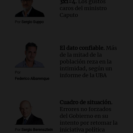
3x1=4.
Los gustos
Audio.
Cómo serán los desalojos exprés
caros del ministro
y contratos de alquiler si se aprueba la
Caputo
ley de propiedad privada
Por
Sergio Suppo
Ahora país
Episodios
Audio.
Se inaugura la décimo primera
exposición agrícola en Bulaya con
El dato confiable.
Más
diversas atracciones para todos
de la mitad de la
población reza en la
Panorama Federal
intimidad, según un
Episodios
Por
informe de la UBA
Federico Albarenque
Cuadro de situación.
Errores no forzados
del Gobierno en su
intento por retomar la
iniciativa política
Por
Sergio Berensztein