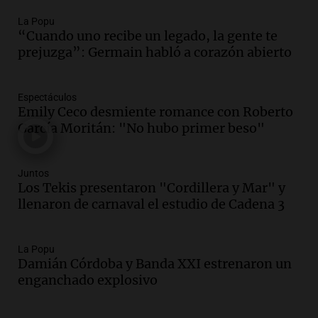
kitesurf
La Popu
Panorama Federal
“Cuando uno recibe un legado, la gente te
Episodios
prejuzga”: Germain habló a corazón abierto
Audio.
Solans Hoteles es patrocinante
porque el concurso “abre un espacio a la
creatividad”
Espectáculos
Edición 2026
Emily Ceco desmiente romance con Roberto
Episodios
García Moritán: "No hubo primer beso"
Audio.
Femicidio por fuego en el auto:
qué dijo la defensa del esposo acusado
Juntos
Radioinforme 3
Los Tekis presentaron "Cordillera y Mar" y
Episodios
llenaron de carnaval el estudio de Cadena 3
Audio.
Exconvicto con doble empleo
estatal: la SENAF asegura que se enteró
La Popu
por los medios
Damián Córdoba y Banda XXI estrenaron un
Radioinforme 3
enganchado explosivo
Episodios
Audio.
Los gustos caros del ministro