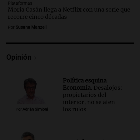
Plataformas
Caputo | Por Sergio Suppo
Moria Casán llega a Netflix con una serie que
3x1:4
recorre cinco décadas
Episodios
Por
Susana Manzelli
Audio.
Desalojos: propietarios del
interior, no se aten los rulos | Por
Adrián Simioni
Política esquina Economía
Opinión
Episodios
Audio.
Tras atrincherarse, la intendenta
interina de Villa Santa Cruz del Lago
Política esquina
aceptó dejar el cargo
Economía.
Desalojos:
Ahora país
propietarios del
Episodios
interior, no se aten
Audio.
La justicia investiga una estafa
los rulos
Por
Adrián Simioni
millonaria a través de una financiera en
Mendoza y San Rafael
Panorama Federal
Episodios