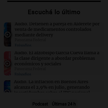
restaurante de Idaho revela detalles del
ataque y sus héroes
Escuchá lo último
15:36
Mundo
Audio.
Detienen a pareja en Alderete por
El Senado de EE.UU. aprueba sanciones a
venta de medicamentos controlados
Rusia, impulsadas por el legado de Lindsey
mediante delivery
Graham
Panorama Federal
Episodios
15:29
Desde el podio
Audio.
El alzobispo García Cueva llama a
Ford reveló el nombre y el precio de su nueva
la clase dirigente a abordar problemas
pickup eléctrica
económicos y sociales
Panorama Federal
Episodios
15:28
Sociedad
Rompió el silencio: qué dijo Pablo Moyano
Audio.
La inflación en Buenos Aires
sobre la detención de su hermano
alcanza el 2,9% en julio, generando
incertidumbre sobre el IPC nacional
Panorama Federal
Episodios
Podcast
Últimas 24 h