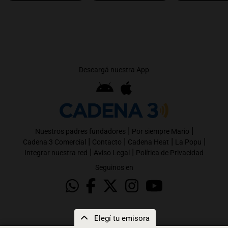
Descargá nuestra App
|
|
Nuestros padres fundadores
Por siempre Mario
|
|
|
|
Cadena 3 Comercial
Contacto
Cadena Heat
La Popu
|
|
Integrar nuestra red
Aviso Legal
Política de Privacidad
Seguinos en
Elegí tu emisora