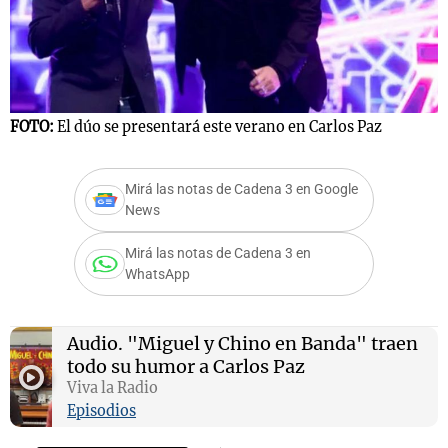
Notas
s
Notas
FOTO:
El dúo se presentará este verano en Carlos Paz
La Sole en
ial
Mundial 2026
Cadena 3
Mirá las notas de Cadena 3 en Google
News
Mirá las notas de Cadena 3 en
WhatsApp
Audio.
"Miguel y Chino en Banda" traen
todo su humor a Carlos Paz
Viva la Radio
Episodios