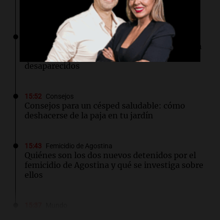
Córdoba y trabajan para frenar su expansión
15:54
Mundo
ONU solicita a Guatemala frenar construcción
en base militar por posible hallazgo de
desaparecidos
15:52
Consejos
Consejos para un césped saludable: cómo
deshacerse de la paja en tu jardín
15:43
Femicidio de Agostina
Quiénes son los dos nuevos detenidos por el
femicidio de Agostina y qué se investiga sobre
ellos
15:37
Mundo
Impactante video del tiroteo en un