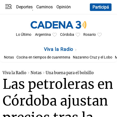
Deportes
Caminos
Opinión
Participá
Programas
Últimas coberturas
Últimas 24 h
En YouTube
Clima
Horóscopo
Lo Último
Argentina
Córdoba
Rosario
Viva la Radio
Notas
Cocina en tiempos de cuarentena
Nazareno Cruz y el Lobo
M
Viva la Radio
Notas
Una buena para el bolsillo
Las petroleras en
Córdoba ajustan