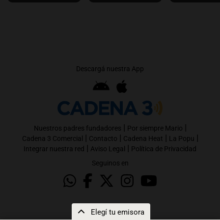
Descargá nuestra App
|
|
Nuestros padres fundadores
Por siempre Mario
|
|
|
|
Cadena 3 Comercial
Contacto
Cadena Heat
La Popu
|
|
Integrar nuestra red
Aviso Legal
Política de Privacidad
Seguinos en
Elegí tu emisora