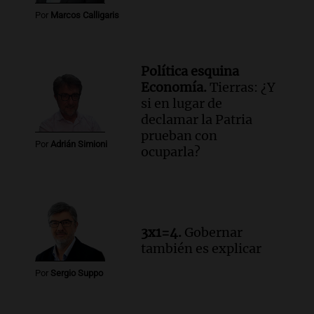
homenaje al maestro Pelli
Por
Marcos Calligaris
Panorama Federal
Episodios
Política esquina
Economía.
Tierras: ¿Y
si en lugar de
declamar la Patria
prueban con
Por
Adrián Simioni
ocuparla?
3x1=4.
Gobernar
también es explicar
Por
Sergio Suppo