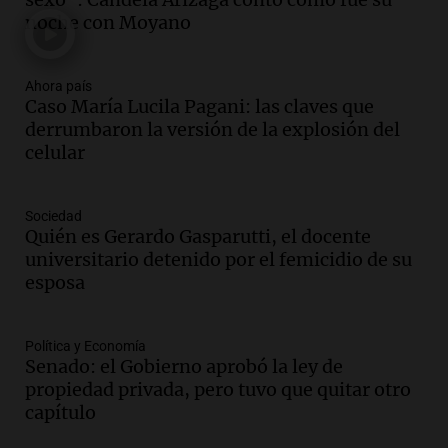
accidente automovilístico
noche con Moyano
Noticias
Episodios
Audio.
Condenan a tres años de prisión
Ahora país
en suspenso a hombre que simuló robo
Caso María Lucila Pagani: las claves que
de millones en San Luis
derrumbaron la versión de la explosión del
Panorama Federal
celular
Episodios
Audio.
El Gobierno Provincial licita la
Sociedad
reconstrucción de 373 lozas en la
Quién es Gerardo Gasparutti, el docente
autopista de las Serranías Puntanas
universitario detenido por el femicidio de su
Panorama Federal
esposa
Episodios
Audio.
Fuertes vientos causan estragos
en Córdoba: casi 1.500 llamados por
Política y Economía
Senado: el Gobierno aprobó la ley de
incidentes
propiedad privada, pero tuvo que quitar otro
Noticias
capítulo
Episodios
Audio.
Tensiones políticas y económicas