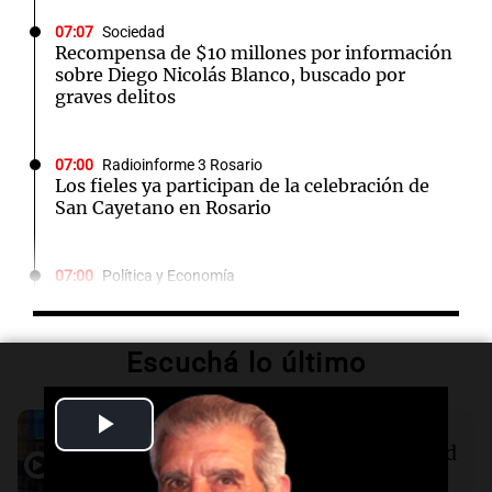
07:07
Sociedad
Recompensa de $10 millones por información
sobre Diego Nicolás Blanco, buscado por
graves delitos
07:00
Radioinforme 3 Rosario
Los fieles ya participan de la celebración de
San Cayetano en Rosario
07:00
Política y Economía
Dólar hoy, dólar blue hoy: a cuánto cotiza este
viernes 7 de agosto
Escuchá lo último
07:00
Radioinforme 3
Doble convicto con empleo estatal: la SENAF
Play
Audio.
San Cayetano reunirá a miles de
asegura que se enteró por los medios
fieles en Liniers por pan, trabajo y salud
Video
Panorama Federal