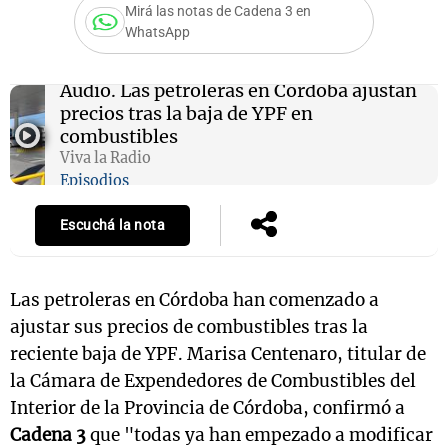
Mirá las notas de Cadena 3 en
WhatsApp
Notas
Audio.
Las petroleras en Córdoba ajustan
s
Notas
precios tras la baja de YPF en
La Sole en
combustibles
ial
Mundial 2026
Cadena 3
Viva la Radio
Episodios
Escuchá la nota
Las petroleras en Córdoba han comenzado a
ajustar sus precios de combustibles tras la
reciente baja de YPF. Marisa Centenaro, titular de
la Cámara de Expendedores de Combustibles del
Interior de la Provincia de Córdoba, confirmó a
Cadena 3
que "todas ya han empezado a modificar