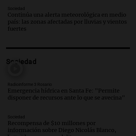
mientras el gobierno lucha por avanzar
Sociedad
en el Senado
Continúa una alerta meteorológica en medio
Noticias
país: las zonas afectadas por lluvias y vientos
Episodios
fuertes
Audio.
Emergencia hídrica en Santa Fe:
"Permite disponer de recursos ante lo
que se avecina"
Noticias Rosario
Sociedad
Episodios
Audio.
El Senado aprueba ley de
inviolabilidad de propiedad privada tras
intensos debates y protestas en
Radioinforme 3 Rosario
Argentina
Emergencia hídrica en Santa Fe: "Permite
Noticias
disponer de recursos ante lo que se avecina"
Episodios
Audio.
El Hotel Quinto Centenario:
Descubrí Córdoba desde el corazón de la
Sociedad
ciudad
Recompensa de $10 millones por
Noticias
información sobre Diego Nicolás Blanco,
Episodios