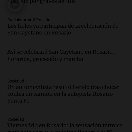
buscado por graves delitos
Audio.
Los fieles ya participan de la
celebración de San Cayetano en Rosario
Radioinforme 3 Rosario
Noticias Rosario
Los fieles ya participan de la celebración de
Episodios
San Cayetano en Rosario
Audio.
Doble convicto con empleo
estatal: la SENAF asegura que se enteró
Así se celebrará San Cayetano en Rosario:
por los medios
horarios, procesión y marcha
Radioinforme 3
Episodios
Audio.
Aumentan los peajes en Córdoba:
Sociedad
nueva tarifa del 2,3% activa desde el 9
Un automovilista resultó herido tras chocar
de julio de 2026
contra un camión en la autopista Rosario-
Panorama Federal
Santa Fe
Episodios
Audio.
Defensa Civil de Córdoba recibió
Sociedad
casi 1.500 llamados por fuertes vientos
Viernes frío en Rosario: la sensación térmica
de hasta 90 km/h