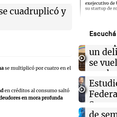
ies”:
exejecutivo de
su startup de 
se cuadruplicó y
Audio.
02:00
Deportes
Independiente 
"tarar
Tucumán se enf
Escuchá 
de la Copa Arge
Audio.
concep
TV
gerent
un del
01:54
Mundo
Expon
se vue
Fallecen dos so
Líbano, marcan
na
se multiplicó por cuatro en el
visitó 
con la
incidente mort
Audio.
Estudi
de las
01:37
Mundo
Trump señala a
ad
en créditos al consumo saltó
patron
Federa
Amamos Arg
incendios fores
deudores en mora profunda
Episodios
científicos adv
Ticino
Seguro
cambio climáti
Audio.
de se
Aapres