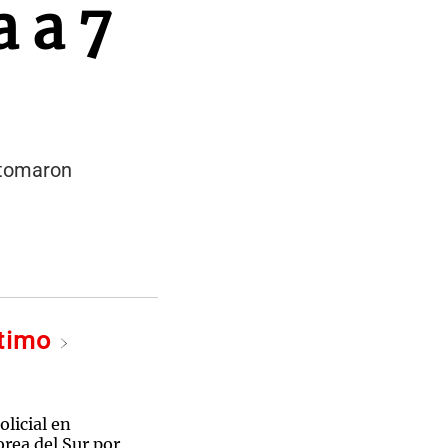
a a 7
 tomaron
ltimo
licial en
rea del Sur por