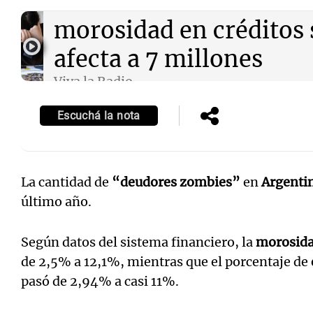
Audio.
Deudores “zomb
morosidad en créditos 
afecta a 7 millones
Viva la Radio
Episodios
Escuchá la nota
La cantidad de
“deudores zombies”
en
Argenti
último año.
Según datos del sistema financiero, la
morosid
de 2,5% a 12,1%, mientras que el porcentaje de
pasó de 2,94% a casi 11%.