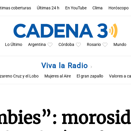
ltimas coberturas
Últimas 24 h
En YouTube
Clima
Horóscopo
Lo Último
Argentina
Córdoba
Rosario
Mundo
Viva la Radio
zareno Cruz y el Lobo
Mujeres al Aire
El gran zapallo
Valores a ca
Educar entre todos
bies”: morosid