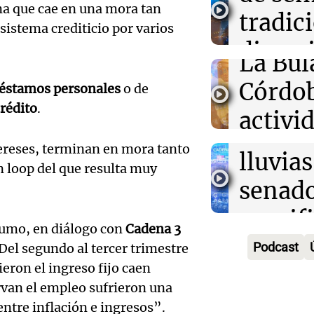
Prepar
na que cae en una mora tan
01:30
Ciencia
tradic
Rosari
Un tratamiento
para la
istema crediticio por varios
las pesadillas 
Audio.
divers
Congreso A
PTSD, según un
La Bul
Episodios
Galleg
campo
Córdo
éstamos personales
o de
enfren
Panorama F
crédito
.
Audio.
activi
Episodios
secuel
Mendo
horari
tereses, terminan en mora tanto
lluvias
celebr
n loop del que resulta muy
apertu
senad
apertu
Panorama F
manifi
Episodios
centro
nsumo, en diálogo con
Cadena 3
oposic
Podcast
Del segundo al tercer trimestre
Penite
eron el ingreso fijo caen
de tier
Audio.
Park tr
van el empleo sufrieron una
Audio.
Panorama F
entre inflación e ingresos”.