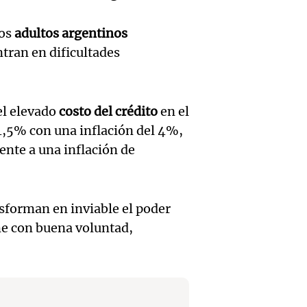
en Ros
años d
Episodios
Pedro
piden 
por fal
los
adultos argentinos
Colom
ley Jo
tran en dificultades
nieve
remat
Viva la Radi
Panorama F
Audio.
hacien
Episodios
Episodios
el elevado
costo del crédito
en el
trabaj
tecnol
4,5% con una inflación del 4%,
Audio.
herido
reempl
ente a una inflación de
Lanza
caer a
contac
del Ti
de 17 
gente
nsforman en inviable el poder
Audio.
e con buena voluntad,
el nue
en Nu
La Argentin
Episodios
Moren
híbrid
Córdo
la Cop
enchuf
Panorama F
Episodios