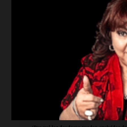
Lectura rápida
¿Qué ha sucedido con los deudores en Arg
“deudores zombies” se multiplicó por cuat
¿Quién es Oscar Piccardo?
Es un especialist
consumo que explica las causas de la moros
¿Cuándo se ha observado un aumento en e
segundo al tercer trimestre de 2025, el de
¿Dónde se están presentando proyectos de 
En el Congreso Nacional de Argentina.