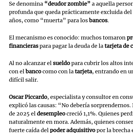
Se denomina
“deudor zombie”
a aquella perso
profunda que queda prácticamente excluida del s
años, como “muerta” para los
bancos
.
El mecanismo es conocido: muchos tomaron
pr
financieras
para pagar la deuda de la
tarjeta de 
Al no alcanzar el
sueldo
para cubrir los altos in
con el
banco
como con la
tarjeta
, entrando en u
difícil salir.
Oscar Piccardo
, especialista y consultor en co
explicó las causas: “No debería sorprendernos. 
de 2025 el
desempleo
creció 1,1%. Quienes perdi
naturalmente en mora. Además, quienes conser
fuerte caída del
poder adquisitivo
por la brecha 