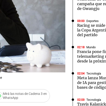
campaña que 
de Gwangju
03:00
Deportes
Racing se mide
la Copa Argenti
Notas
Notas
No
del partido
e en Cadena 3
El huracán de Arequito
Cadena 3 en
02:18
Mundo
Francia pone fi
telemarketing n
desde la próx
02:04
Tecnología
Meta lanza Mus
te
de IA para ges
bases de códig
Mirá las notas de Cadena 3 en
WhatsApp
02:03
Tecnología
Travis Kalanic