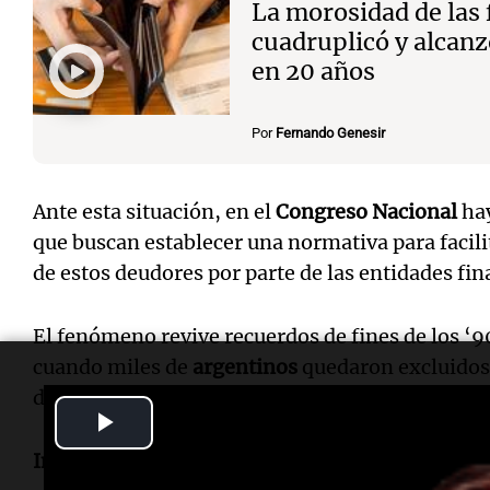
La morosidad de las 
cuadruplicó y alcanz
en 20 años
Por
Fernando Genesir
Ante esta situación, en el
Congreso Nacional
hay
que buscan establecer una normativa para facili
de estos deudores por parte de las entidades fin
El fenómeno revive recuerdos de fines de los ‘90
cuando miles de
argentinos
quedaron excluidos 
deudas impagables.
Play
Informe de Alejandro Bustos
Video