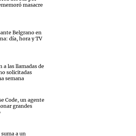
rememoró masacre
 ante Belgrano en
Notas
na: día, hora y TV
tas
Notas
Venezuela de
 Groenlandia
Comprometidos
Madur
n a las llamadas de
o solicitadas
ima semana
e Code, un agente
tionar grandes
o
k suma a un