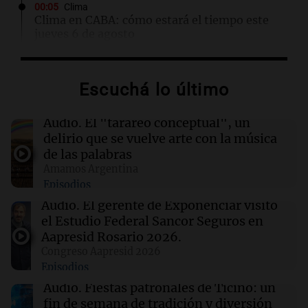
00:05
Clima
Clima en CABA: cómo estará el tiempo este
jueves 6 de agosto
00:00
Clima
Escuchá lo último
Clima en Córdoba: cómo estará el tiempo este
jueves 6 de agosto
Audio.
El "tarareo conceptual", un
delirio que se vuelve arte con la música
23:59
Mundo
de las palabras
Un órgano en Alemania interpretará una obra
Amamos Argentina
de John Cage hasta el año 2640
Episodios
Audio.
El gerente de Exponenciar visitó
23:53
La Cadena del Gol
el Estudio Federal Sancor Seguros en
Belgrano empató sin goles ante Tigre con un
Aapresid Rosario 2026.
dramático desenlace: Cardozo atajó un
Congreso Aapresid 2026
polémico penal
Episodios
Audio.
Fiestas patronales de Ticino: un
fin de semana de tradición y diversión