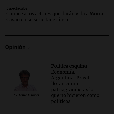
Viva la Radio Rosario
Espectáculos
Episodios
Conocé a los actores que darán vida a Moria
Audio.
Cierre del Paso Internacional
Casán en su serie biográfica
Cristo Redentor por acumulación de
nieve se extiende a 22 días
Panorama Federal
Episodios
Opinión
Audio.
Estudiantes de Italia realizan
prácticas docentes en Córdoba para
enriquecer su formación educativa
Panorama Federal
Política esquina
Episodios
Economía.
Argentina-Brasil:
Audio.
La Universidad de Milán y su
lloran como
colaboración con la municipalidad para
patriagrandistas lo
la educación y parques
que no hicieron como
Panorama Federal
Por
Adrián Simioni
politicos
Episodios
Audio.
El papamóvil de Juan Pablo II