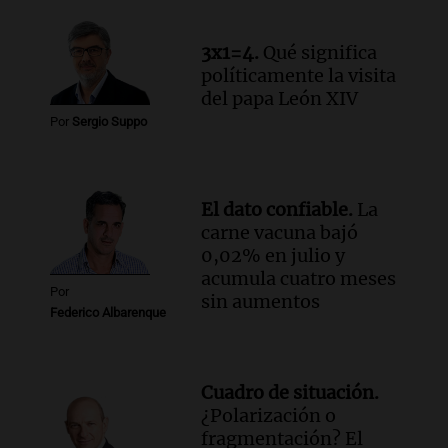
revive con la visita de León XIV y una
historia nacida en Córdoba
Viva la Radio
3x1=4.
Qué significa
Episodios
políticamente la visita
Audio.
Monseñor Fenoy celebra la visita
del papa León XIV
de León XIV a Argentina y reflexiona
Por
Sergio Suppo
sobre su impacto espiritual
Panorama Federal
Episodios
El dato confiable.
La
Audio.
El ministro de Economía de Santa
carne vacuna bajó
Fe relativiza el impacto del fallo sobre
0,02% en julio y
jubilaciones en la provincia
acumula cuatro meses
Panorama Federal
Por
sin aumentos
Episodios
Federico Albarenque
Cuadro de situación.
¿Polarización o
fragmentación? El