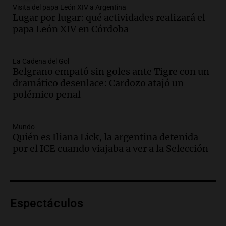
Audio.
Madres en Rosario piden por la
Visita del papa León XIV a Argentina
Lugar por lugar: qué actividades realizará el
ley Joaquín.
papa León XIV en Córdoba
Viva la Radio Rosario
Episodios
Audio.
Juan Pedro Colombo, rematador
La Cadena del Gol
Belgrano empató sin goles ante Tigre con un
de hacienda: “Las tecnologías no
dramático desenlace: Cardozo atajó un
reemplazan el contacto con la gente”
polémico penal
La Argentina, hoy
Episodios
Audio.
Un trabajador herido tras caer a
Mundo
Quién es Iliana Lick, la argentina detenida
un pozo de 17 metros en Nueva Córdoba
por el ICE cuando viajaba a ver a la Selección
Panorama Federal
Episodios
Audio.
Lanzamiento del Tigo 7 CSH: el
nuevo híbrido enchufable de Chery llega
Espectáculos
al mercado argentino
Panorama Federal