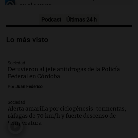
en el campo
Panorama Federal
Episodios
Podcast
Últimas 24 h
Audio.
Preparativos para la feria en La
Bulalle, Córdoba: actividades y horarios
Lo más visto
de apertura
Panorama Federal
Episodios
Sociedad
Audio.
Río Gallegos enfrenta secuelas de
Detuvieron al jefe antidrogas de la Policía
lluvias, senadores manifiestan
Federal en Córdoba
oposición a ley de tierras
Panorama Federal
Por
Juan Federico
Episodios
Audio.
Mendoza celebra la apertura del
Sociedad
Alerta amarilla por ciclogénesis: tormentas,
centro de esquí Penitentes Park tras
ráfagas de 70 km/h y fuerte descenso de
siete años de cierre por falta de nieve
temperatura
Panorama Federal
Episodios