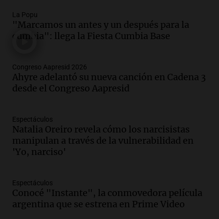
Episodios
La Popu
Audio.
Perito Moreno recibe la Copa
"Marcamos un antes y un después para la
Mundial de Natación de Invierno con
cumbia": llega la Fiesta Cumbia Base
récords y atletas de 20 países
Amamos Argentina
Episodios
Congreso Aapresid 2026
Audio.
Conductor imputado por
Ahyre adelantó su nueva canción en Cadena 3
accidente fatal en San Luis dejó tres
desde el Congreso Aapresid
jóvenes muertos y un herido grave
Panorama Federal
Episodios
Espectáculos
Natalia Oreiro revela cómo los narcisistas
Audio.
Historiador de la UBA celebró la
manipulan a través de la vulnerabilidad en
marcha atrás en la Ley de Tierras:
'Yo, narciso'
“Frenamos un saqueo de recursos”
Amamos Argentina
Episodios
Espectáculos
Audio.
Ahyre estuvo en el Estudio
Conocé "Instante", la conmovedora película
Federal Sancor Seguros y adelantó su
argentina que se estrena en Prime Video
nuevo tema a Cadena 3 Rosario.