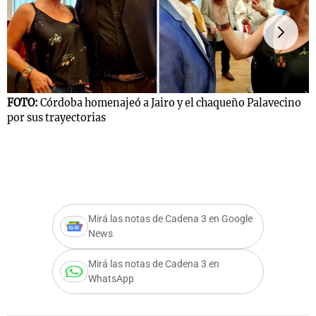
Notas
s
Notas
La Sole en
FOTO:
Córdoba homenajeó a Jairo y el chaqueño Palavecino
ial
Mundial 2026
Cadena 3
por sus trayectorias
F
p
Mirá las notas de Cadena 3 en Google
News
Mirá las notas de Cadena 3 en
WhatsApp