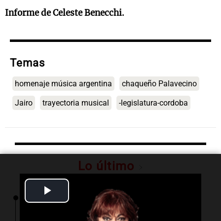
Informe de Celeste Benecchi.
Temas
homenaje música argentina
chaqueño Palavecino
Jairo
trayectoria musical
-legislatura-cordoba
Lo último
Play
00:32
Clima
Clima en Salta: cómo estará el tiempo este
Video
jueves 6 de agosto