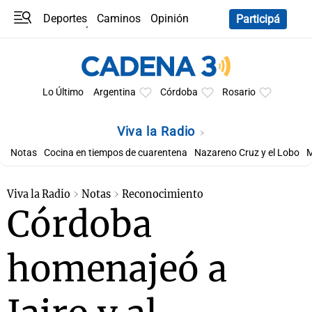
Deportes
Caminos
Opinión
Participá
Programas
Últimas coberturas
Últimas 24 h
En YouTube
Clima
Horóscopo
Lo Último
Argentina
Córdoba
Rosario
Viva la Radio
Notas
Cocina en tiempos de cuarentena
Nazareno Cruz y el Lobo
M
Viva la Radio
Notas
Reconocimiento
Córdoba
homenajeó a