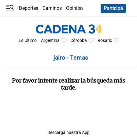
Deportes
Caminos
Opinión
Participá
Programas
Últimas coberturas
Últimas 24 h
En YouTube
Clima
Horóscopo
Lo Último
Argentina
Córdoba
Rosario
jairo - Temas
Por favor intente realizar la búsqueda más
tarde.
Descargá nuestra App