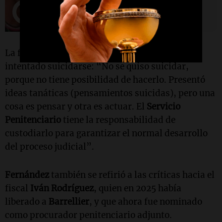
La funcionaria desmintió que
Barrellier
haya
intentado suicidarse: “No se quiso suicidar,
porque no tiene posibilidad de hacerlo. Presentó
ideas tanáticas (pensamientos suicidas), pero una
cosa es pensar y otra es actuar. El
Servicio
Penitenciario
tiene la responsabilidad de
custodiarlo para garantizar el normal desarrollo
del proceso judicial”.
Fernández
también se refirió a las críticas hacia el
fiscal
Iván Rodríguez
, quien en 2025 había
liberado a
Barrellier
, y que ahora fue nominado
como procurador penitenciario adjunto.