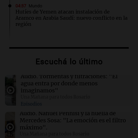
04:37
Mundo
Hutíes de Yemen atacan instalación de
Aramco en Arabia Saudí: nuevo conflicto en la
región
04:19
Mundo
Incendios forestales en Indonesia: se
intensifican las llamas en el Parque Nacional
Escuchá lo último
Bromo Tengger Semeru
Audio.
Tormentas y filtraciones: "El
03:26
Mundo
agua entra por donde menos
Chipre iniciará suministro de gas natural a
imaginamos"
Europa en marzo de 2028, según su ministro
Una Mañana para todos Rosario
de Energía
Episodios
Audio.
Nahuel Pennisi y la huella de
02:13
Mundo
Mercedes Sosa: "La emoción es el filtro
Más de 1.300 vuelos cancelados en Shanghái
máximo".
ante la llegada del tifón Dolphin
Una Mañana para todos Rosario