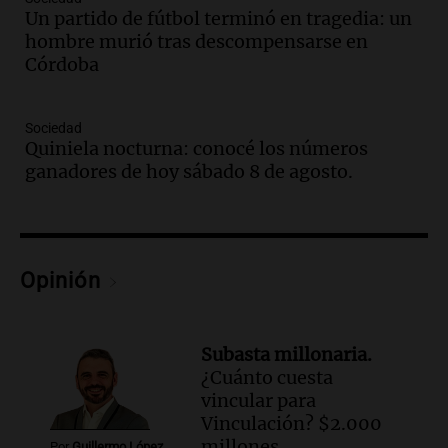
Audio.
El abuelo de Agostina Vega, tras
Un partido de fútbol terminó en tragedia: un
las nuevas detenciones: "En esa casa
hombre murió tras descompensarse en
todos tenían algo que ver"
Córdoba
Una mañana para todos
Episodios
Sociedad
Audio.
Una nutricionista derribó el mito
Quiniela nocturna: conocé los números
del desayuno ideal: qué alimentos
ganadores de hoy sábado 8 de agosto.
conviene priorizar
Una mañana para todos
Episodios
Audio.
Murió Jorge Messi
Opinión
Una mañana para todos
Episodios
Subasta millonaria.
Audio.
Mateo, a los 25 años, lucha
¿Cuánto cuesta
contra el tiempo: necesita un trasplante
vincular para
para poder seguir viviend
Vinculación? $2.000
Una mañana para todos
millones
Por
Guillermo López