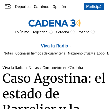
Deportes
Caminos
Opinión
Participá
Programas
Últimas coberturas
Últimas 24 h
En YouTube
Clima
Horóscopo
Lo Último
Argentina
Córdoba
Rosario
Viva la Radio
Notas
Cocina en tiempos de cuarentena
Nazareno Cruz y el Lobo
M
Viva la Radio
Notas
Conmoción en Córdoba
Caso Agostina: el
estado de