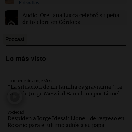
Episodios
02:03
Tecnología
Audio.
Orellana Lucca celebró su peña
Airbnb acelera el lanzamiento de funciones
de folclore en Córdoba
gracias a la inteligencia artificial en su
búsqueda
Tarde y Media
Episodios
Podcast
Audio.
Trágico accidente en Mendoza:
un muerto y varios heridos tras caída de
Lo más visto
vehículos desde un puente
Panorama Federal
Episodios
La muerte de Jorge Messi
Audio.
Tragedia en Mendoza: un muerto
"La situación de mi familia es gravísima": la
y cinco heridos tras caer dos autos desde
carta de Jorge Messi al Barcelona por Lionel
un puente
Una mañana para todos
Episodios
Sociedad
Audio.
Messi llegará esta noche a
Despiden a Jorge Messi: Lionel, de regreso en
Rosario para acompañar a su familia
Rosario para el último adiós a su papá
tras la muerte de su papá