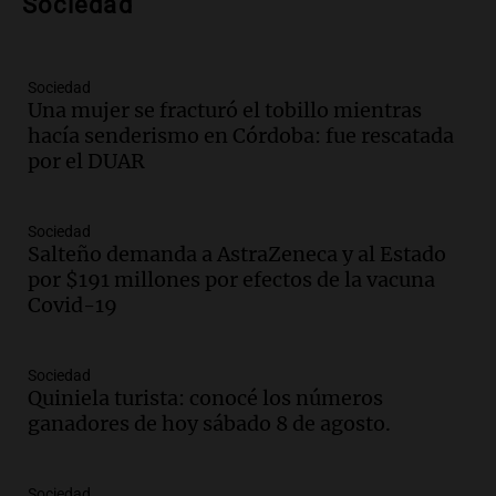
Sociedad
metros del río Suquía y retiraron hasta
800 kilos de basura por jornada
Una mañana para todos
Episodios
Sociedad
Una mujer se fracturó el tobillo mientras
Audio.
La historia de la servilleta que
hacía senderismo en Córdoba: fue rescatada
firmó Jorge Messi para el primer
por el DUAR
contrato de Leo con Barcelona
Una mañana para todos
Episodios
Sociedad
Salteño demanda a AstraZeneca y al Estado
Audio.
Joan Gaspart: "Sin Jorge, no sé si
por $191 millones por efectos de la vacuna
Messi hubiera llegado adonde llegó"
Covid-19
Una mañana para todos
Episodios
Sociedad
Audio.
El orgullo y el sueño argentino de
Quiniela turista: conocé los números
Jorge Messi en una entrevista con Rony
ganadores de hoy sábado 8 de agosto.
Vargas en 2007
Una mañana para todos
Episodios
Sociedad