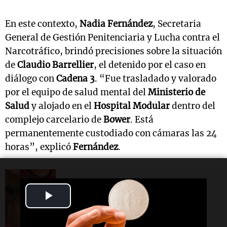
En este contexto,
Nadia Fernández
, Secretaria
General de Gestión Penitenciaria y Lucha contra el
Narcotráfico, brindó precisiones sobre la situación
de
Claudio Barrellier
, el detenido por el caso en
diálogo con
Cadena 3
. “Fue trasladado y valorado
por el equipo de salud mental del
Ministerio de
Salud
y alojado en el
Hospital Modular
dentro del
complejo carcelario de
Bower
. Está
permanentemente custodiado con cámaras las 24
horas”, explicó
Fernández
.
La Mesa de Café
Play
Escapó atada y desnuda: habló
la joven que había denunciado a
Barrelier en 2025
Video