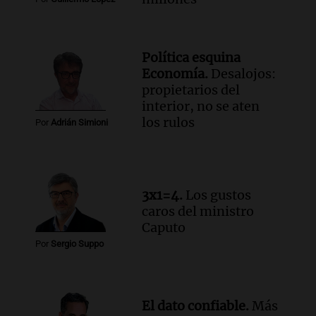
Episodios
Audio.
Estiman que la inflación nacional
de julio será menor al 2,9% registrado
Política esquina
en CABA
Economía.
Desalojos:
Una mañana para todos
propietarios del
Episodios
interior, no se aten
Audio.
Altas Cumbres: rescataron a una
los rulos
Por
Adrián Simioni
cabra que llevaba ocho días atrapada en
un precipicio
Una mañana para todos
Episodios
3x1=4.
Los gustos
Audio.
Chile planteó mejorar la
caros del ministro
conectividad fronteriza, aérea y digital
Caputo
con Jujuy
Por
Sergio Suppo
Panorama Federal
Episodios
El dato confiable.
Más