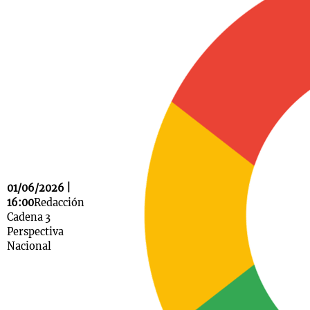
Notas
s
Notas
La Sole en
ial
Mundial 2026
Cadena 3
01/06/2026 |
16:00
Redacción
Cadena 3
Perspectiva
Nacional