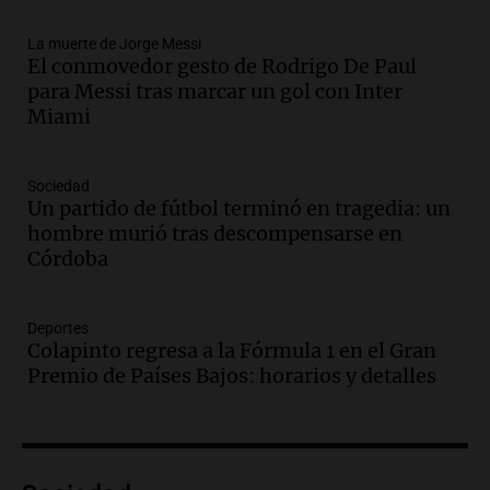
Una mañana para todos
La muerte de Jorge Messi
Episodios
El conmovedor gesto de Rodrigo De Paul
Audio.
Ley de Propiedad Privada: el revés
para Messi tras marcar un gol con Inter
en el Congreso expuso una debilidad
Miami
comunicacional del Gobierno
Una mañana para todos
Episodios
Sociedad
Un partido de fútbol terminó en tragedia: un
Audio.
Casabindo se prepara para una
hombre murió tras descompensarse en
celebración única: 30.000 turistas y el
Córdoba
tradicional Toreo de la Vincha
Una mañana para todos
Episodios
Deportes
Audio.
Borges, abogada de Pourrain:
Colapinto regresa a la Fórmula 1 en el Gran
"Tres hombres se lo llevaron para
Premio de Países Bajos: horarios y detalles
hacerle preguntas y nunca regresó"
Una mañana para todos
Episodios
Audio.
Voluntarios limpiaron 9.000