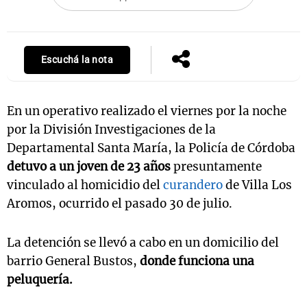
Notas
Escuchá la nota
s
Notas
La Sole en
ial
Mundial 2026
Cadena 3
En un operativo realizado el viernes por la noche
por la División Investigaciones de la
Departamental Santa María, la Policía de Córdoba
detuvo a un joven de 23 años
presuntamente
vinculado al homicidio del
curandero
de Villa Los
Aromos, ocurrido el pasado 30 de julio.
La detención se llevó a cabo en un domicilio del
barrio General Bustos,
donde funciona una
peluquería.