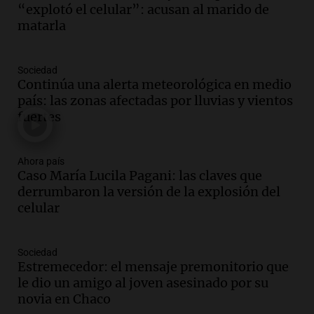
adelantó su show en Rosario.
“explotó el celular”: acusan al marido de
Viva la Radio Rosario
matarla
Episodios
Audio.
Condenan a tres años de prisión
Sociedad
en suspenso a hombre por simular robo
Continúa una alerta meteorológica en medio
de recaudación en San Luis
país: las zonas afectadas por lluvias y vientos
Panorama Federal
fuertes
Episodios
Audio.
Medicina reproductiva, entre la
ayuda por problemas de fertilidad y la
Ahora país
Caso María Lucila Pagani: las claves que
ostentación de millonarios
derrumbaron la versión de la explosión del
Amamos Argentina
celular
Episodios
Audio.
El juicio contra Oscar González
avanza con testimonios clave sobre el
Sociedad
accidente en Villa Dolores
Estremecedor: el mensaje premonitorio que
Panorama Federal
le dio un amigo al joven asesinado por su
Episodios
novia en Chaco
Audio.
El teatro Real da la bienvenida a