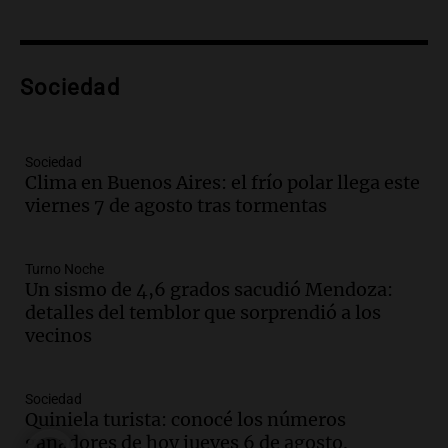
la temporada Rock Real con bandas
tributo todos los jueves
Panorama Federal
Sociedad
Episodios
Audio.
Nicolás Marotta, el cordobés de
Recoleta: “Enfrentar a Boca, sea donde
sea, va a ser lindo”
Sociedad
Clima en Buenos Aires: el frío polar llega este
La Cadena del Gol
viernes 7 de agosto tras tormentas
Episodios
Audio.
Débora Blanca, psicóloga experta
en ludopatía: “Tener el casino en la
Turno Noche
mano es muy peligroso”
Un sismo de 4,6 grados sacudió Mendoza:
La Argentina, hoy
detalles del temblor que sorprendió a los
Episodios
vecinos
Audio.
Docentes italianos visitaron la
ciudad de Córdoba para interiorizarse
Sociedad
sobre los parques educativos
Quiniela turista: conocé los números
Amamos Argentina
ganadores de hoy jueves 6 de agosto.