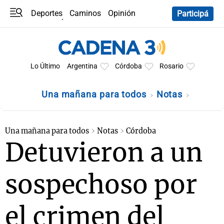
Deportes
Caminos
Opinión
Participá
Programas
Últimas coberturas
Últimas 24 h
En YouTube
Clima
Horóscopo
Lo Último
Argentina
Córdoba
Rosario
Una mañana para todos
Notas
Una mañana para todos
Notas
Córdoba
Detuvieron a un
sospechoso por
el crimen del