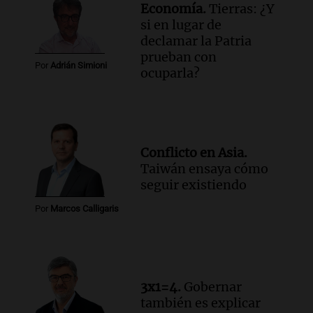
Informados al regreso
Economía.
Tierras: ¿Y
Episodios
si en lugar de
declamar la Patria
Audio.
Debate en el Senado y protesta
prueban con
en Rosario contra la ley de Propiedad
Por
Adrián Simioni
ocuparla?
Privada.
Viva la Radio Rosario
Episodios
Audio.
Manifestación en Rosario contra
la ley de Propiedad Privada debatida en
Conflicto en Asia.
el Senado.
Taiwán ensaya cómo
Viva la Radio Rosario
seguir existiendo
Episodios
Audio.
Luis Juez cuestionó la polémica
Por
Marcos Calligaris
por la Ley de Tierras: "Construyeron un
relato mentiroso"
Informados al regreso
Episodios
3x1=4.
Gobernar
también es explicar