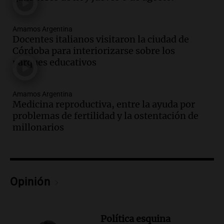
Episodios
Audio.
Meteorólogo alertó que El Niño
traerá más lluvias y eventos extremos
Amamos Argentina
durante la primavera
Docentes italianos visitaron la ciudad de
Informados al regreso
Córdoba para interiorizarse sobre los
Episodios
parques educativos
Audio.
Córdoba sigue trabajando para
restablecer el servicio de electricidad
Amamos Argentina
tras fuertes vientos
Medicina reproductiva, entre la ayuda por
Panorama Federal
problemas de fertilidad y la ostentación de
Episodios
millonarios
Audio.
Según una encuesta, el 80% de
los empresarios del país cree que la
economía mejorará el próximo año
Amamos Argentina
Opinión
Episodios
Audio.
Carolina Losada: "Faltó que el
oficialismo la explique mejor" sobre la
ley de propiedad privada
Política esquina