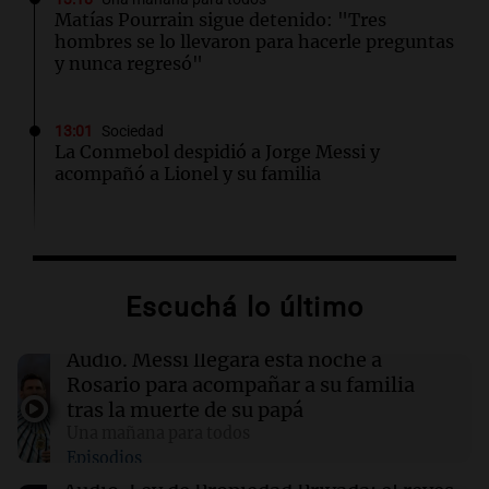
Matías Pourrain sigue detenido: "Tres
hombres se lo llevaron para hacerle preguntas
y nunca regresó"
13:01
Sociedad
La Conmebol despidió a Jorge Messi y
acompañó a Lionel y su familia
12:40
Sociedad
AFA dispuso un minuto de silencio y
brazaletes negros por el fallecimiento de Jorge
Escuchá lo último
Messi
Audio.
Messi llegará esta noche a
12:39
Sociedad
Rosario para acompañar a su familia
“Rosarino de alma y corazón”: Javkin
tras la muerte de su papá
despidió a Jorge Messi
Una mañana para todos
Episodios
12:35
Sociedad