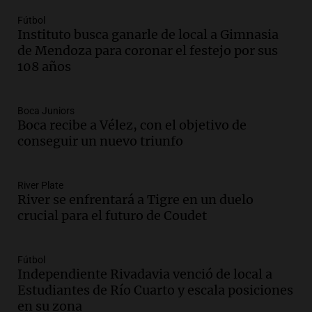
de julio será menor al 2,9% registrado
en CABA
Fútbol
Una mañana para todos
Instituto busca ganarle de local a Gimnasia
Episodios
de Mendoza para coronar el festejo por sus
108 años
Audio.
Altas Cumbres: rescataron a una
cabra que llevaba ocho días atrapada en
un precipicio
Boca Juniors
Una mañana para todos
Boca recibe a Vélez, con el objetivo de
Episodios
conseguir un nuevo triunfo
Audio.
Chile planteó mejorar la
conectividad fronteriza, aérea y digital
con Jujuy
River Plate
River se enfrentará a Tigre en un duelo
Panorama Federal
crucial para el futuro de Coudet
Episodios
Audio.
Del fitness a la longevidad: por
qué crece el consumo de alimentos con
Fútbol
proteínas
Independiente Rivadavia venció de local a
Una mañana para todos
Estudiantes de Río Cuarto y escala posiciones
Episodios
en su zona