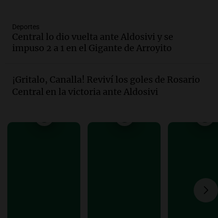
Audio.
Investigan un asalto millonario a
la cooperativa Talamochita en Villa
María
Deportes
Central lo dio vuelta ante Aldosivi y se
Panorama Federal
impuso 2 a 1 en el Gigante de Arroyito
Episodios
Audio.
Vandalismo en San Miguel de
Tucumán: destruyeron 433 luminarias
¡Gritalo, Canalla! Reviví los goles de Rosario
públicas en 14 meses
Central en la victoria ante Aldosivi
Panorama Federal
Episodios
Audio.
Una mujer murió cuando
esperaba cobrar su jubilación en un
banco de San Luis
Panorama Federal
Episodios
Audio.
Docentes de Jujuy denuncian que
les descontaron hasta 700 mil pesos del
salario
Panorama Federal