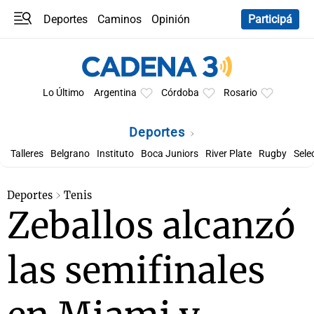
Deportes
Caminos
Opinión
Participá
Programas
Últimas coberturas
Últimas 24 h
En YouTube
Clima
Horóscopo
Lo Último
Argentina
Córdoba
Rosario
Deportes
Talleres
Belgrano
Instituto
Boca Juniors
River Plate
Rugby
Sele
Deportes
Tenis
Zeballos alcanzó
las semifinales