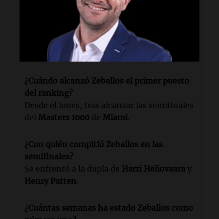
¿Quién regresó a la cima del ranking ATP de
dobles?
Horacio Zeballos
volvió a ocupar el primer
puesto del ranking
ATP
de dobles.
¿Cuándo alcanzó Zeballos el primer puesto
del ranking?
Desde el lunes, tras alcanzar las semifinales
del
Masters 1000
de
Miami
.
¿Con quién compitió Zeballos en las
semifinales?
Se enfrentó a la dupla de
Harri Heliovaara
y
Henry Patten
.
¿Cuántas semanas ha estado Zeballos como