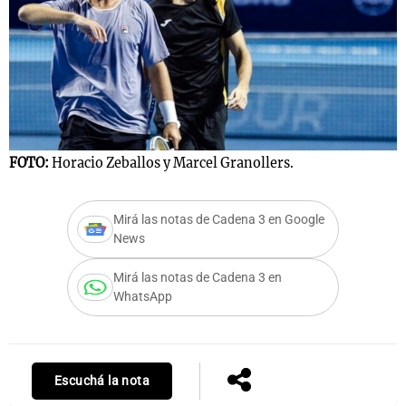
Notas
s
Notas
La Sole en
ial
Mundial 2026
Cadena 3
FOTO:
Horacio Zeballos y Marcel Granollers.
Mirá las notas de Cadena 3 en Google
News
Mirá las notas de Cadena 3 en
WhatsApp
Escuchá la nota