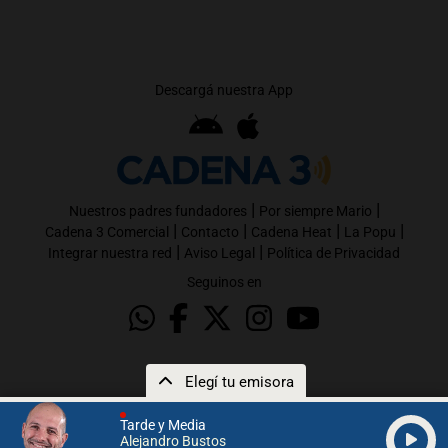
Descargá nuestra App
|
|
Nuestros padres fundadores
Por siempre Mario
|
|
|
|
Cadena 3 Comercial
Contacto
Cadena Heat
La Popu
|
|
Integrar nuestra red
Aviso Legal
Política de Privacidad
Seguinos en
Elegí tu emisora
Tarde y Media
Alejandro Bustos