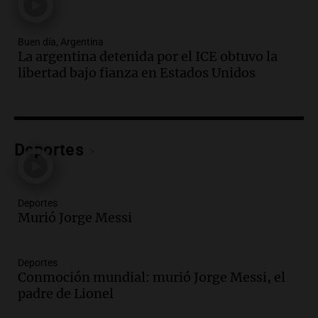
Una mañana para todos
Episodios
Buen día, Argentina
Audio.
Nutricionista derribó el mito del
La argentina detenida por el ICE obtuvo la
desayuno ideal: ¿ qué alimentos
libertad bajo fianza en Estados Unidos
conviene priorizar cada día ?
Una mañana para todos
Episodios
Audio.
Murió Jorge Messi
Deportes
Una mañana para todos
Episodios
Deportes
Audio.
Mateo, a los 25 años, lucha
Murió Jorge Messi
contra el tiempo: necesita un trasplante
para poder seguir viviend
Deportes
Una mañana para todos
Conmoción mundial: murió Jorge Messi, el
Episodios
padre de Lionel
Audio.
Estiman que la inflación nacional