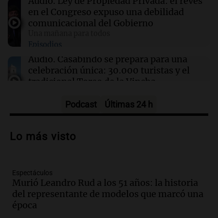
Audio.
Ley de Propiedad Privada: el revés
Se incendió un colectivo en Arroyito: hubo 22
en el Congreso expuso una debilidad
pasajeros evacuados
comunicacional del Gobierno
Una mañana para todos
Episodios
12:35
La Popu
La Mona Jiménez le dejó un sentido mensaje a
Audio.
Casabindo se prepara para una
Messi tras la muerte de su papá
celebración única: 30.000 turistas y el
tradicional Toreo de la Vincha
Una mañana para todos
Episodios
Podcast
Últimas 24 h
Audio.
Borges, abogada de Pourrain:
"Tres hombres se lo llevaron para
Lo más visto
hacerle preguntas y nunca regresó"
Una mañana para todos
Episodios
Espectáculos
Audio.
Voluntarios limpiaron 9.000
Murió Leandro Rud a los 51 años: la historia
metros del río Suquía y retiraron hasta
del representante de modelos que marcó una
800 kilos de basura por jornada
época
Una mañana para todos