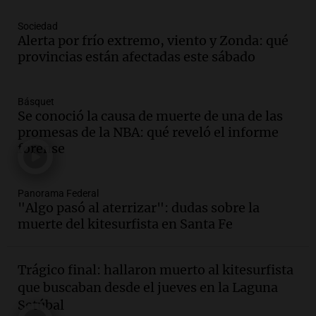
Episodios
Audio.
La historia de la servilleta que
Sociedad
firmó Jorge Messi para el primer
Alerta por frío extremo, viento y Zonda: qué
contrato de Leo con Barcelona
provincias están afectadas este sábado
Una mañana para todos
Episodios
Básquet
Se conoció la causa de muerte de una de las
Audio.
Joan Gaspart: "Sin Jorge, no sé si
promesas de la NBA: qué reveló el informe
Messi hubiera llegado adonde llegó"
forense
Una mañana para todos
Episodios
Audio.
El orgullo y el sueño argentino de
Panorama Federal
"Algo pasó al aterrizar": dudas sobre la
Jorge Messi en una entrevista con Rony
muerte del kitesurfista en Santa Fe
Vargas en 2007
Una mañana para todos
Episodios
Trágico final: hallaron muerto al kitesurfista
Audio.
El abuelo de Agostina Vega, tras
que buscaban desde el jueves en la Laguna
las nuevas detenciones: "En esa casa
Setúbal
todos tenían algo que ver"