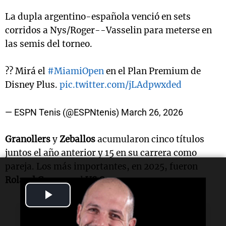
La dupla argentino-española venció en sets
corridos a Nys/Roger--Vasselin para meterse en
las semis del torneo.
?? Mirá el
#MiamiOpen
en el Plan Premium de
Disney Plus.
pic.twitter.com/jLAdpwxded
— ESPN Tenis (@ESPNtenis)
March 26, 2026
Granollers
y
Zeballos
acumularon cinco títulos
juntos el año anterior y 15 en su carrera como
pareja. Los más importantes, en 2025, fueron
Roland Garros
y el
US Open
.
Play
Video
Lectura rápida