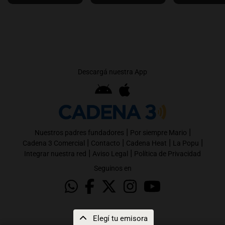
Descargá nuestra App
|
|
Nuestros padres fundadores
Por siempre Mario
|
|
|
|
Cadena 3 Comercial
Contacto
Cadena Heat
La Popu
|
|
Integrar nuestra red
Aviso Legal
Política de Privacidad
Seguinos en
Elegí tu emisora