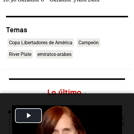
Temas
Copa Libertadores de América
Campeón
River Plate
emiratos-arabes
Lo último
06:03
Tecnología
Play
SpaceX optará por plantas de gas natural para
su nueva fábrica de semiconductores en Texas
Video