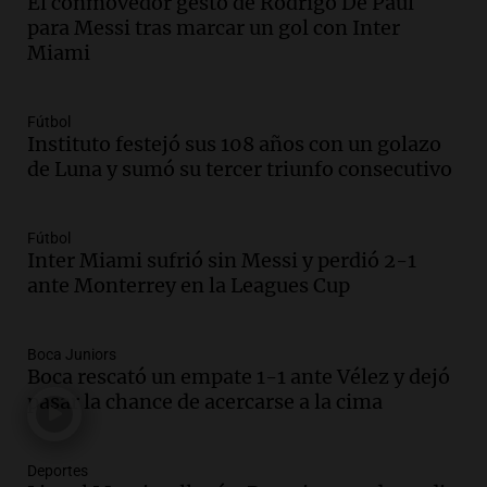
El conmovedor gesto de Rodrigo De Paul
Audio.
La historia de la servilleta que
para Messi tras marcar un gol con Inter
firmó Jorge Messi para el primer
Miami
contrato de Leo con Barcelona
Una mañana para todos
Episodios
Fútbol
Instituto festejó sus 108 años con un golazo
Audio.
Joan Gaspart: "Sin Jorge, no sé si
de Luna y sumó su tercer triunfo consecutivo
Messi hubiera llegado adonde llegó"
Una mañana para todos
Episodios
Fútbol
Inter Miami sufrió sin Messi y perdió 2-1
Audio.
El orgullo y el sueño argentino de
ante Monterrey en la Leagues Cup
Jorge Messi en una entrevista con Rony
Vargas en 2007
Una mañana para todos
Boca Juniors
Episodios
Boca rescató un empate 1-1 ante Vélez y dejó
Audio.
El abuelo de Agostina Vega, tras
pasar la chance de acercarse a la cima
las nuevas detenciones: "En esa casa
todos tenían algo que ver"
Deportes
Una mañana para todos