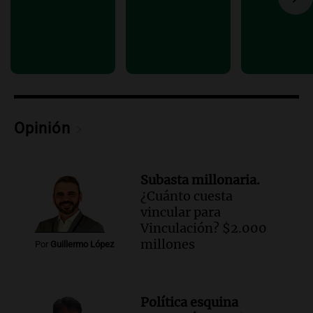
Una mañana para todos
Episodios
Audio.
Altas Cumbres: rescataron a una
cabra que llevaba ocho días atrapada en
un precipicio
Una mañana para todos
Episodios
Opinión
Audio.
Chile planteó mejorar la
conectividad fronteriza, aérea y digital
con Jujuy
Subasta millonaria.
Panorama Federal
¿Cuánto cuesta
Episodios
vincular para
Vinculación? $2.000
millones
Por
Guillermo López
Política esquina