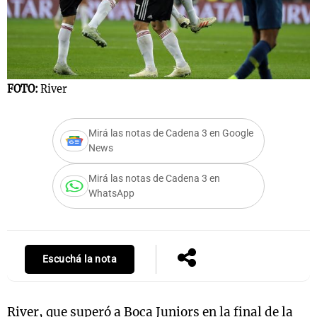
Notas
s
Notas
FOTO:
River
La Sole en
ial
Mundial 2026
Cadena 3
Mirá las notas de Cadena 3 en Google
News
Mirá las notas de Cadena 3 en
WhatsApp
Escuchá la nota
River, que superó a Boca Juniors en la final de la