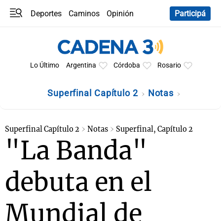
Deportes
Caminos
Opinión
Participá
Programas
Últimas coberturas
Últimas 24 h
En YouTube
Clima
Horóscopo
Lo Último
Argentina
Córdoba
Rosario
Superfinal Capítulo 2
Notas
Superfinal Capítulo 2
Notas
Superfinal, Capítulo 2
"La Banda"
debuta en el
Mundial de