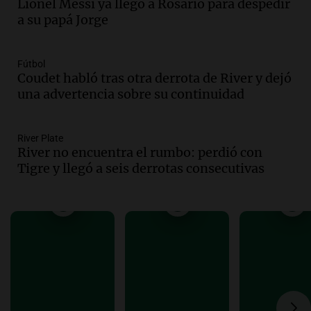
Lionel Messi ya llegó a Rosario para despedir
Episodios
a su papá Jorge
Audio.
Una nutricionista derribó el mito
del desayuno ideal: qué alimentos
conviene priorizar
Fútbol
Una mañana para todos
Coudet habló tras otra derrota de River y dejó
Episodios
una advertencia sobre su continuidad
Audio.
Murió Jorge Messi
River Plate
Una mañana para todos
River no encuentra el rumbo: perdió con
Episodios
Tigre y llegó a seis derrotas consecutivas
Audio.
Mateo, a los 25 años, lucha
contra el tiempo: necesita un trasplante
para poder seguir viviend
Una mañana para todos
Episodios
Audio.
Estiman que la inflación nacional
de julio será menor al 2,9% registrado
en CABA