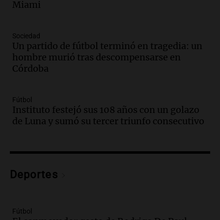
Miami
comunicacional del Gobierno
Una mañana para todos
Episodios
Sociedad
Un partido de fútbol terminó en tragedia: un
Audio.
Casabindo se prepara para una
hombre murió tras descompensarse en
celebración única: 30.000 turistas y el
Córdoba
tradicional Toreo de la Vincha
Una mañana para todos
Episodios
Fútbol
Audio.
Borges, abogada de Pourrain:
Instituto festejó sus 108 años con un golazo
"Tres hombres se lo llevaron para
de Luna y sumó su tercer triunfo consecutivo
hacerle preguntas y nunca regresó"
Una mañana para todos
Episodios
Audio.
Voluntarios limpiaron 9.000
Deportes
metros del río Suquía y retiraron hasta
800 kilos de basura por jornada
Una mañana para todos
Episodios
Fútbol