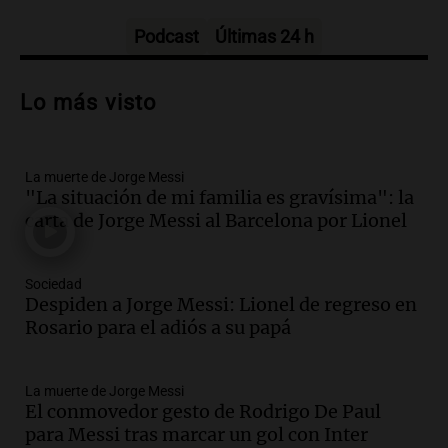
Episodios
Podcast
Últimas 24 h
Audio.
Trágico accidente en Mendoza:
un muerto y varios heridos tras caída de
Lo más visto
vehículos desde un puente
Panorama Federal
Episodios
La muerte de Jorge Messi
Audio.
Tragedia en Mendoza: un muerto
"La situación de mi familia es gravísima": la
y cinco heridos tras caer dos autos desde
carta de Jorge Messi al Barcelona por Lionel
un puente
Una mañana para todos
Episodios
Sociedad
Audio.
Messi llegará esta noche a
Despiden a Jorge Messi: Lionel de regreso en
Rosario para acompañar a su familia
Rosario para el adiós a su papá
tras la muerte de su papá
Una mañana para todos
La muerte de Jorge Messi
Episodios
El conmovedor gesto de Rodrigo De Paul
Audio.
Ley de Propiedad Privada: el revés
para Messi tras marcar un gol con Inter
en el Congreso expuso una debilidad