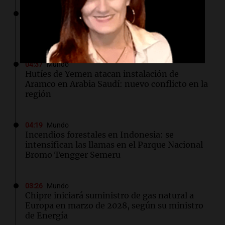
04:49
Mundo
Nagasaki recuerda los horrores de la bomba
atómica en su 81 aniversario
04:37
Mundo
Hutíes de Yemen atacan instalación de
Aramco en Arabia Saudí: nuevo conflicto en la
región
04:19
Mundo
Incendios forestales en Indonesia: se
intensifican las llamas en el Parque Nacional
Bromo Tengger Semeru
03:26
Mundo
Chipre iniciará suministro de gas natural a
Europa en marzo de 2028, según su ministro
de Energía