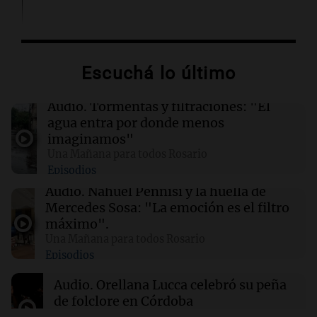
02:13
Mundo
Más de 1.300 vuelos cancelados en Shanghái
ante la llegada del tifón Dolphin
Escuchá lo último
02:03
Tecnología
Audio.
Tormentas y filtraciones: "El
Airbnb acelera el lanzamiento de funciones
agua entra por donde menos
gracias a la inteligencia artificial en su
imaginamos"
búsqueda
Una Mañana para todos Rosario
Episodios
01:49
Mundo
Audio.
Nahuel Pennisi y la huella de
El Pentágono solicita a la industria de defensa
Mercedes Sosa: "La emoción es el filtro
un aumento en la producción de armas
máximo".
Una Mañana para todos Rosario
Episodios
01:31
Ciencia
Reducir alimentos dulces no disminuye
Audio.
Orellana Lucca celebró su peña
antojos ni mejora la salud, según estudio
de folclore en Córdoba
Tarde y Media