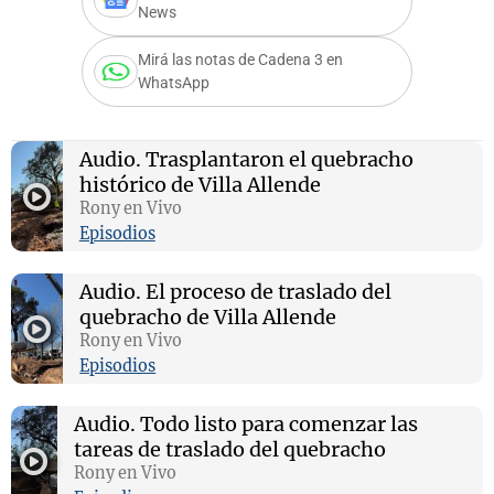
News
Mirá las notas de Cadena 3 en
WhatsApp
Notas
s
Notas
La Sole en
Audio.
Trasplantaron el quebracho
ial
Mundial 2026
Cadena 3
histórico de Villa Allende
Rony en Vivo
Episodios
Audio.
El proceso de traslado del
quebracho de Villa Allende
Rony en Vivo
Episodios
Audio.
Todo listo para comenzar las
tareas de traslado del quebracho
Rony en Vivo