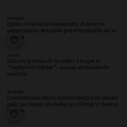
Panorama Federal
Episodios
Sociedad
Audio.
El "Mono" de Kapanga
Quién es Gerardo Gasparutti, el docente
adelantó su show en Rosario.
universitario detenido por el femicidio de su
Viva la Radio Rosario
esposa
Episodios
Audio.
Condenan a tres años de prisión
Juntos
en suspenso a hombre por simular robo
Giro en la causa de la mujer a la que le
de recaudación en San Luis
“explotó el celular”: acusan al marido de
Panorama Federal
matarla
Episodios
Audio.
Medicina reproductiva, entre la
Sociedad
ayuda por problemas de fertilidad y la
Continúa una alerta meteorológica en medio
ostentación de millonarios
país: las zonas afectadas por lluvias y vientos
Amamos Argentina
fuertes
Episodios
Audio.
El juicio contra Oscar González