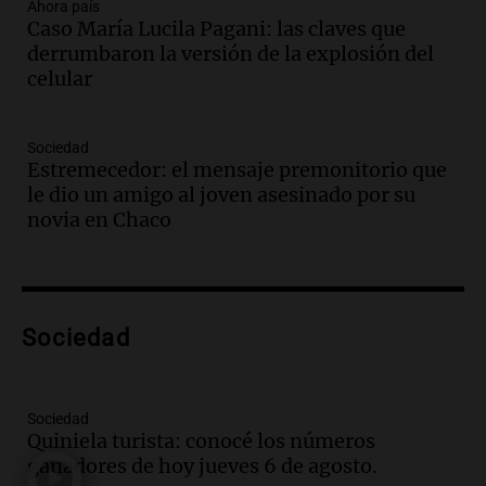
avanza con testimonios clave sobre el
Ahora país
Caso María Lucila Pagani: las claves que
accidente en Villa Dolores
derrumbaron la versión de la explosión del
Panorama Federal
celular
Episodios
Audio.
El teatro Real da la bienvenida a
la temporada Rock Real con bandas
Sociedad
tributo todos los jueves
Estremecedor: el mensaje premonitorio que
Panorama Federal
le dio un amigo al joven asesinado por su
Episodios
novia en Chaco
Audio.
Nicolás Marotta, el cordobés de
Recoleta: “Enfrentar a Boca, sea donde
sea, va a ser lindo”
La Cadena del Gol
Sociedad
Episodios
Audio.
Débora Blanca, psicóloga experta
en ludopatía: “Tener el casino en la
mano es muy peligroso”
Sociedad
Quiniela turista: conocé los números
La Argentina, hoy
ganadores de hoy jueves 6 de agosto.
Episodios