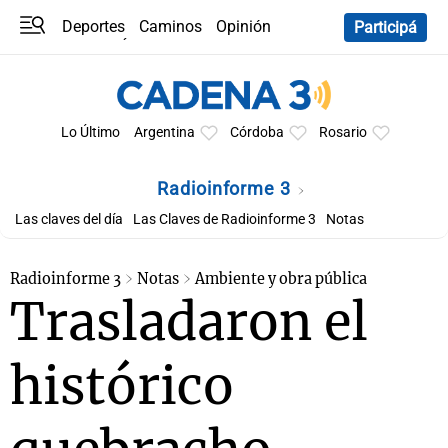
Deportes
Caminos
Opinión
Participá
Programas
Últimas coberturas
Últimas 24 h
En YouTube
Clima
Horóscopo
Lo Último
Argentina
Córdoba
Rosario
Radioinforme 3
Las claves del día
Las Claves de Radioinforme 3
Notas
Radioinforme 3
Notas
Ambiente y obra pública
Trasladaron el
histórico