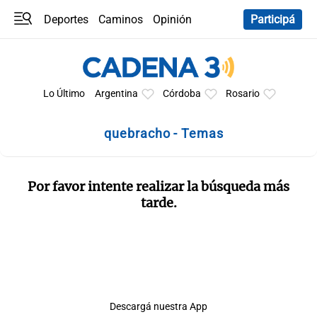
Deportes
Caminos
Opinión
Participá
Programas
Últimas coberturas
Últimas 24 h
En YouTube
Clima
Horóscopo
Lo Último
Argentina
Córdoba
Rosario
quebracho - Temas
Por favor intente realizar la búsqueda más
tarde.
Descargá nuestra App