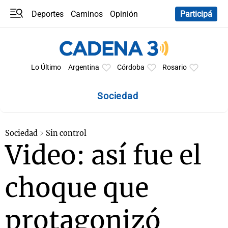
Deportes
Caminos
Opinión
Participá
Programas
Últimas coberturas
Últimas 24 h
En YouTube
Clima
Horóscopo
Lo Último
Argentina
Córdoba
Rosario
Sociedad
Sociedad
Sin control
Video: así fue el
choque que
protagonizó