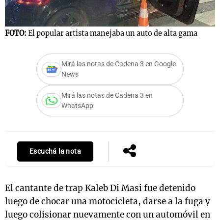
FOTO:
El popular artista manejaba un auto de alta gama
Notas
s
Notas
La Sole en
Mirá las notas de Cadena 3 en Google
News
ial
Mundial 2026
Cadena 3
Mirá las notas de Cadena 3 en
WhatsApp
Escuchá la nota
El cantante de trap Kaleb Di Masi fue detenido
luego de chocar una motocicleta, darse a la fuga y
luego colisionar nuevamente con un automóvil en