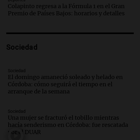
Audio.
Borges, abogada de Pourrain:
Colapinto regresa a la Fórmula 1 en el Gran
"Tres hombres se lo llevaron para
Premio de Países Bajos: horarios y detalles
hacerle preguntas y nunca regresó"
Una mañana para todos
Episodios
Audio.
Voluntarios limpiaron 9.000
Sociedad
metros del río Suquía y retiraron hasta
800 kilos de basura por jornada
Una mañana para todos
Episodios
Sociedad
El domingo amaneció soleado y helado en
Audio.
La historia de la servilleta que
Córdoba: cómo seguirá el tiempo en el
firmó Jorge Messi para el primer
arranque de la semana
contrato de Leo con Barcelona
Una mañana para todos
Episodios
Sociedad
Una mujer se fracturó el tobillo mientras
Audio.
Joan Gaspart: "Sin Jorge, no sé si
hacía senderismo en Córdoba: fue rescatada
Messi hubiera llegado adonde llegó"
por el DUAR
Una mañana para todos