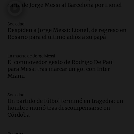
y cinco heridos tras caer dos autos desde
carta de Jorge Messi al Barcelona por Lionel
un puente
Una mañana para todos
Episodios
Sociedad
Audio.
Messi llegará esta noche a
Despiden a Jorge Messi: Lionel, de regreso en
Rosario para acompañar a su familia
Rosario para el último adiós a su papá
tras la muerte de su papá
Una mañana para todos
La muerte de Jorge Messi
Episodios
El conmovedor gesto de Rodrigo De Paul
Audio.
Ley de Propiedad Privada: el revés
para Messi tras marcar un gol con Inter
en el Congreso expuso una debilidad
Miami
comunicacional del Gobierno
Una mañana para todos
Episodios
Sociedad
Un partido de fútbol terminó en tragedia: un
Audio.
Casabindo se prepara para una
hombre murió tras descompensarse en
celebración única: 30.000 turistas y el
Córdoba
tradicional Toreo de la Vincha
Una mañana para todos
Episodios
Deportes