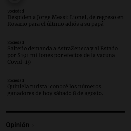
Episodios
Sociedad
Audio.
El orgullo y el sueño argentino de
Despiden a Jorge Messi: Lionel, de regreso en
Jorge Messi en una entrevista con Rony
Rosario para el último adiós a su papá
Vargas en 2007
Una mañana para todos
Episodios
Sociedad
Audio.
El abuelo de Agostina Vega, tras
Salteño demanda a AstraZeneca y al Estado
las nuevas detenciones: "En esa casa
por $191 millones por efectos de la vacuna
todos tenían algo que ver"
Covid-19
Una mañana para todos
Episodios
Sociedad
Audio.
Una nutricionista derribó el mito
Quiniela turista: conocé los números
del desayuno ideal: qué alimentos
ganadores de hoy sábado 8 de agosto.
conviene priorizar
Una mañana para todos
Episodios
Audio.
Murió Jorge Messi
Opinión
Una mañana para todos