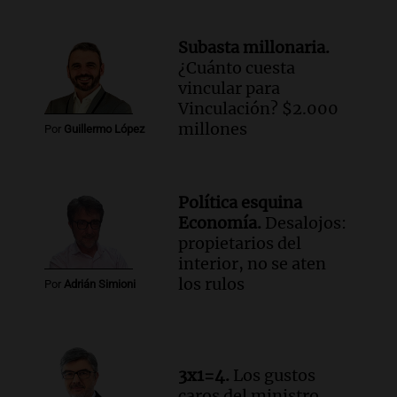
Episodios
Subasta millonaria.
Audio.
Mateo, a los 25 años, lucha
¿Cuánto cuesta
contra el tiempo: necesita un trasplante
vincular para
para poder seguir viviend
Vinculación? $2.000
Una mañana para todos
millones
Por
Guillermo López
Episodios
Audio.
Estiman que la inflación nacional
de julio será menor al 2,9% registrado
Política esquina
en CABA
Economía.
Desalojos:
Una mañana para todos
propietarios del
Episodios
interior, no se aten
Audio.
Altas Cumbres: rescataron a una
los rulos
Por
Adrián Simioni
cabra que llevaba ocho días atrapada en
un precipicio
Una mañana para todos
Episodios
3x1=4.
Los gustos
Audio.
Chile planteó mejorar la
caros del ministro