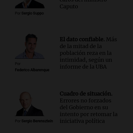
conectividad fronteriza, aérea y digital
Caputo
con Jujuy
Por
Sergio Suppo
Panorama Federal
Episodios
El dato confiable.
Más
de la mitad de la
población reza en la
intimidad, según un
Por
informe de la UBA
Federico Albarenque
Cuadro de situación.
Errores no forzados
del Gobierno en su
intento por retomar la
iniciativa política
Por
Sergio Berensztein