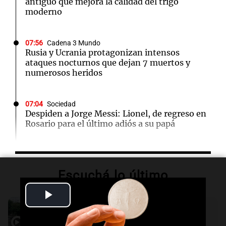
antiguo que mejora la calidad del trigo
moderno
07:56
Cadena 3 Mundo
Rusia y Ucrania protagonizan intensos
ataques nocturnos que dejan 7 muertos y
numerosos heridos
07:04
Sociedad
Despiden a Jorge Messi: Lionel, de regreso en
Rosario para el último adiós a su papá
06:03
Tecnología
SpaceX optará por plantas de gas natural para
Escuchá lo último
su nueva fábrica de semiconductores en Texas
Play
Audio.
Tormentas y filtraciones: "El
04:49
Mundo
agua entra por donde menos
Video
Nagasaki recuerda los horrores de la bomba
imaginamos"
atómica en su 81 aniversario