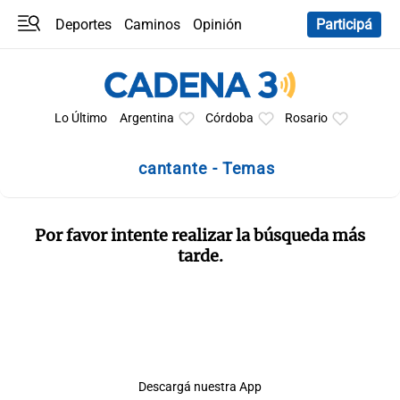
Deportes
Caminos
Opinión
Participá
Programas
Últimas coberturas
Últimas 24 h
En YouTube
Clima
Horóscopo
Lo Último
Argentina
Córdoba
Rosario
cantante - Temas
Por favor intente realizar la búsqueda más
tarde.
Descargá nuestra App