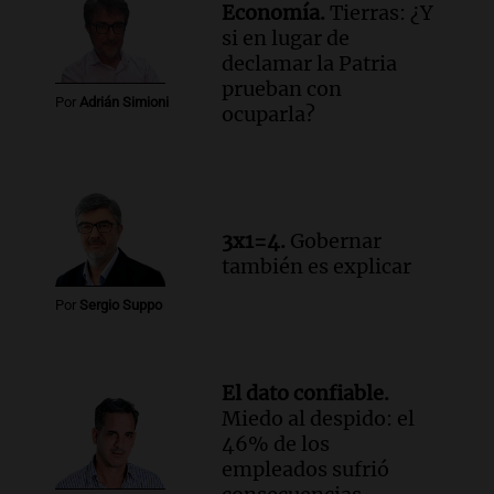
Economía.
Tierras: ¿Y
la ley de Propiedad Privada debatida en
si en lugar de
el Senado.
declamar la Patria
Viva la Radio Rosario
prueban con
Episodios
Por
Adrián Simioni
ocuparla?
Audio.
Luis Juez cuestionó la polémica
por la Ley de Tierras: "Construyeron un
relato mentiroso"
Informados al regreso
Episodios
3x1=4.
Gobernar
también es explicar
Por
Sergio Suppo
El dato confiable.
Miedo al despido: el
46% de los
empleados sufrió