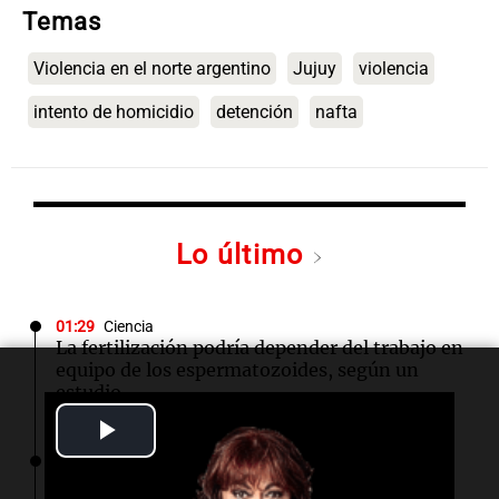
Temas
Violencia en el norte argentino
Jujuy
violencia
intento de homicidio
detención
nafta
Lo último
01:29
Ciencia
La fertilización podría depender del trabajo en
equipo de los espermatozoides, según un
estudio
Play
01:24
Mundo
Video
Tiroteo en escuela secundaria de Tailandia: