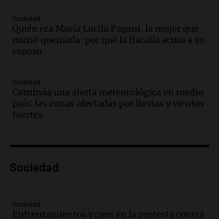
Audio.
Medicina reproductiva, entre la
ayuda por problemas de fertilidad y la
Sociedad
Quién era María Lucila Pagani, la mujer que
ostentación de millonarios
murió quemada: por qué la fiscalía acusa a su
Amamos Argentina
esposo
Episodios
Audio.
El juicio contra Oscar González
avanza con testimonios clave sobre el
Sociedad
accidente en Villa Dolores
Continúa una alerta meteorológica en medio
Panorama Federal
país: las zonas afectadas por lluvias y vientos
Episodios
fuertes
Audio.
El teatro Real da la bienvenida a
la temporada Rock Real con bandas
tributo todos los jueves
Panorama Federal
Sociedad
Episodios
Audio.
Nicolás Marotta, el cordobés de
Recoleta: “Enfrentar a Boca, sea donde
sea, va a ser lindo”
Sociedad
Enfrentamientos y caos en la protesta contra
La Cadena del Gol