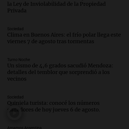
la Ley de Inviolabilidad de la Propiedad
Episodios
Privada
Audio.
Débora Blanca, psicóloga experta
en ludopatía: “Tener el casino en la
mano es muy peligroso”
Sociedad
La Argentina, hoy
Clima en Buenos Aires: el frío polar llega este
Episodios
viernes 7 de agosto tras tormentas
Audio.
Docentes italianos visitaron la
ciudad de Córdoba para interiorizarse
Turno Noche
sobre los parques educativos
Un sismo de 4,6 grados sacudió Mendoza:
Amamos Argentina
detalles del temblor que sorprendió a los
Episodios
vecinos
Audio.
Meteorólogo alertó que El Niño
traerá más lluvias y eventos extremos
durante la primavera
Sociedad
Informados al regreso
Quiniela turista: conocé los números
Episodios
ganadores de hoy jueves 6 de agosto.
Audio.
Córdoba sigue trabajando para
restablecer el servicio de electricidad
Amamos Argentina