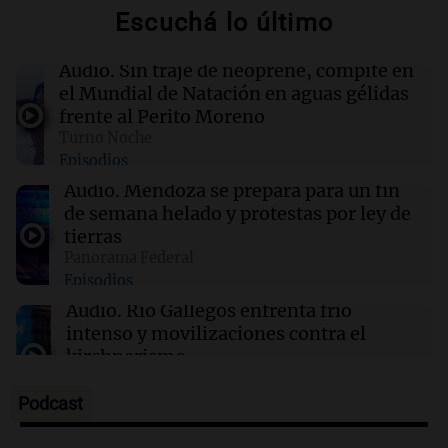
Escuchá lo último
00:22
Clima
Clima en Mendoza: cómo estará el tiempo
este viernes 7 de agosto
Audio.
Sin traje de neoprene, compite en
el Mundial de Natación en aguas gélidas
frente al Perito Moreno
00:16
Clima
Turno Noche
Clima en Santa Fe: cómo estará el tiempo este
Episodios
viernes 7 de agosto
Audio.
Mendoza se prepara para un fin
de semana helado y protestas por ley de
00:11
Clima
tierras
Clima en Rosario: cómo estará el tiempo este
Panorama Federal
viernes 7 de agosto
Episodios
Audio.
Río Gallegos enfrenta frío
intenso y movilizaciones contra el
kirchnerismo
Panorama Federal
Episodios
Podcast
Audio.
Debate en el Senado sobre