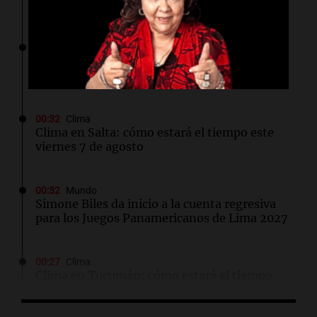
varios heridos tras el ataque
01:09
Mundo
La transformación de Hanói: modernización
radical y sus efectos en los habitantes
00:32
Clima
Clima en Salta: cómo estará el tiempo este
viernes 7 de agosto
00:32
Mundo
Simone Biles da inicio a la cuenta regresiva
para los Juegos Panamericanos de Lima 2027
00:27
Clima
Clima en Tucumán: cómo estará el tiempo
este viernes 7 de agosto