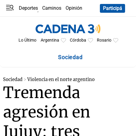
Deportes
Caminos
Opinión
Participá
Programas
Últimas coberturas
Últimas 24 h
En YouTube
Clima
Horóscopo
Lo Último
Argentina
Córdoba
Rosario
Sociedad
Sociedad
Violencia en el norte argentino
Tremenda
agresión en
Jujuy: tres