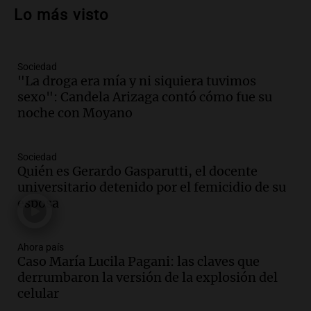
propiedad privada y cuestionamientos a
Lo más visto
la soberanía digital en Argentina
Panorama Federal
Episodios
Sociedad
Audio.
Mendoza se prepara para un fin
"La droga era mía y ni siquiera tuvimos
de semana helado y ciudadanos
sexo": Candela Arizaga contó cómo fue su
marchan contra reforma de tierras
noche con Moyano
Panorama Federal
Episodios
Sociedad
Audio.
El "Mono" de Kapanga
Quién es Gerardo Gasparutti, el docente
adelantó su show en Rosario.
universitario detenido por el femicidio de su
Viva la Radio Rosario
esposa
Episodios
Audio.
Condenan a tres años de prisión
Ahora país
en suspenso a hombre por simular robo
Caso María Lucila Pagani: las claves que
de recaudación en San Luis
derrumbaron la versión de la explosión del
Panorama Federal
celular
Episodios