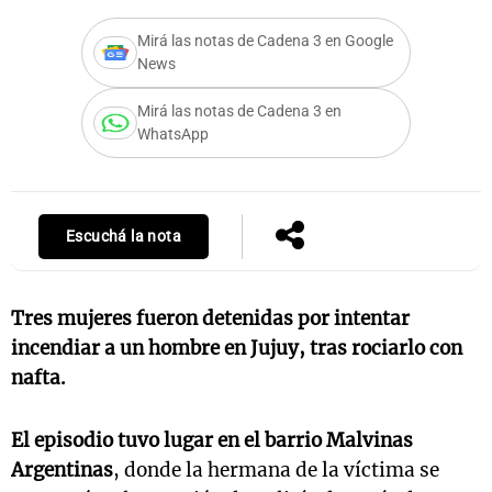
Mirá las notas de Cadena 3 en Google
News
Notas
Mirá las notas de Cadena 3 en
s
Notas
WhatsApp
La Sole en
ial
Mundial 2026
Cadena 3
Escuchá la nota
Tres mujeres fueron detenidas por intentar
incendiar a un hombre en Jujuy, tras rociarlo con
nafta.
El episodio tuvo lugar en el barrio Malvinas
Argentinas
, donde la hermana de la víctima se