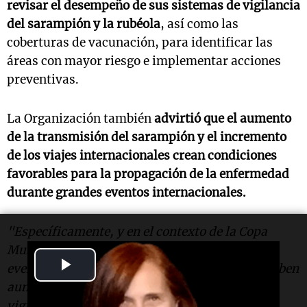
revisar el desempeño de sus sistemas de vigilancia
del
sarampión
y la rubéola
, así como las
coberturas de vacunación, para identificar las
áreas con mayor riesgo e implementar acciones
preventivas.
La Organización también
advirtió que el aumento
de la transmisión del sarampión y el incremento
de los viajes internacionales crean condiciones
favorables para la propagación de la enfermedad
durante grandes eventos internacionales.
"Específicamente, y en el contexto de la Copa
Mundial de la FIFA 2026, así como de otros
Play
eventos de concentración masiva, los países deben
aumentar la sensibilidad de sus sistemas de
Video
vigilancia mediante la implementación de la