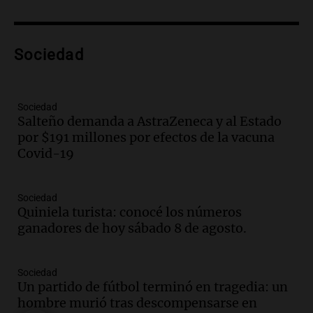
Una mañana para todos
Episodios
Audio.
Voluntarios limpiaron 9.000
Sociedad
metros del río Suquía y retiraron hasta
800 kilos de basura por jornada
Una mañana para todos
Episodios
Sociedad
Salteño demanda a AstraZeneca y al Estado
Audio.
La historia de la servilleta que
por $191 millones por efectos de la vacuna
firmó Jorge Messi para el primer
Covid-19
contrato de Leo con Barcelona
Una mañana para todos
Episodios
Sociedad
Quiniela turista: conocé los números
Audio.
Joan Gaspart: "Sin Jorge, no sé si
ganadores de hoy sábado 8 de agosto.
Messi hubiera llegado adonde llegó"
Una mañana para todos
Episodios
Sociedad
Un partido de fútbol terminó en tragedia: un
Audio.
El orgullo y el sueño argentino de
hombre murió tras descompensarse en
Jorge Messi en una entrevista con Rony