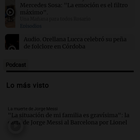
Mercedes Sosa: "La emoción es el filtro
00:16
Clima
máximo".
Clima en Santa Fe: cómo estará el tiempo este
Una Mañana para todos Rosario
domingo 9 de agosto
Episodios
Audio.
Orellana Lucca celebró su peña
de folclore en Córdoba
Tarde y Media
Episodios
Podcast
Audio.
Trágico accidente en Mendoza:
un muerto y varios heridos tras caída de
Lo más visto
vehículos desde un puente
Panorama Federal
Episodios
La muerte de Jorge Messi
Audio.
Tragedia en Mendoza: un muerto
"La situación de mi familia es gravísima": la
y cinco heridos tras caer dos autos desde
carta de Jorge Messi al Barcelona por Lionel
un puente
Una mañana para todos
Episodios