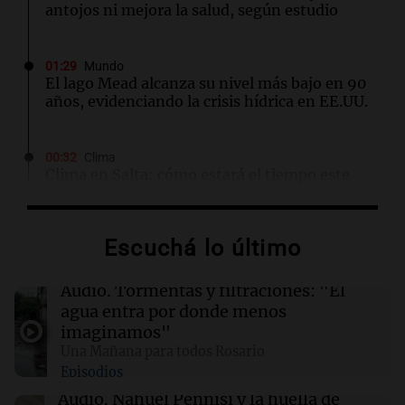
antojos ni mejora la salud, según estudio
01:29
Mundo
El lago Mead alcanza su nivel más bajo en 90
años, evidenciando la crisis hídrica en EE.UU.
00:32
Clima
Clima en Salta: cómo estará el tiempo este
domingo 9 de agosto
Escuchá lo último
00:26
Clima
Clima en Tucumán: cómo estará el tiempo
este domingo 9 de agosto
Audio.
Tormentas y filtraciones: "El
agua entra por donde menos
imaginamos"
00:21
Clima
Una Mañana para todos Rosario
Clima en Mendoza: cómo estará el tiempo
Episodios
este domingo 9 de agosto
Audio.
Nahuel Pennisi y la huella de