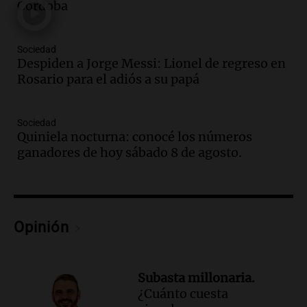
Córdoba
Vargas en 2007
Una mañana para todos
Episodios
Sociedad
Audio.
El abuelo de Agostina Vega, tras
Despiden a Jorge Messi: Lionel de regreso en
las nuevas detenciones: "En esa casa
Rosario para el adiós a su papá
todos tenían algo que ver"
Una mañana para todos
Sociedad
Episodios
Quiniela nocturna: conocé los números
Audio.
Una nutricionista derribó el mito
ganadores de hoy sábado 8 de agosto.
del desayuno ideal: qué alimentos
conviene priorizar
Una mañana para todos
Episodios
Opinión
Audio.
Murió Jorge Messi
Una mañana para todos
Episodios
Subasta millonaria.
¿Cuánto cuesta