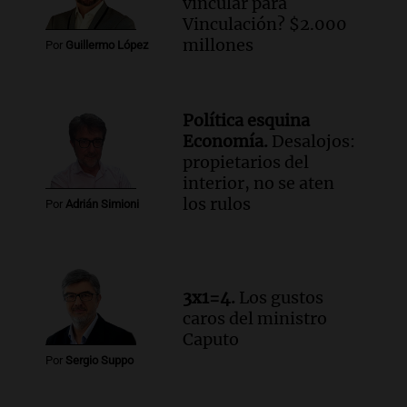
Audio.
Mateo, a los 25 años, lucha
vincular para
contra el tiempo: necesita un trasplante
Vinculación? $2.000
para poder seguir viviend
millones
Por
Guillermo López
Una mañana para todos
Episodios
Audio.
Estiman que la inflación nacional
Política esquina
de julio será menor al 2,9% registrado
Economía.
Desalojos:
en CABA
propietarios del
Una mañana para todos
interior, no se aten
Episodios
los rulos
Por
Adrián Simioni
Audio.
Altas Cumbres: rescataron a una
cabra que llevaba ocho días atrapada en
un precipicio
Una mañana para todos
3x1=4.
Los gustos
Episodios
caros del ministro
Audio.
Chile planteó mejorar la
Caputo
conectividad fronteriza, aérea y digital
Por
Sergio Suppo
con Jujuy
Panorama Federal