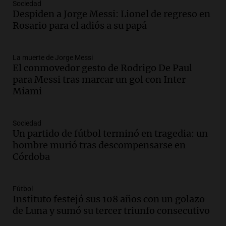
Sociedad
Audio.
Messi llegará esta noche a
Despiden a Jorge Messi: Lionel de regreso en
Rosario para acompañar a su familia
Rosario para el adiós a su papá
tras la muerte de su papá
Una mañana para todos
La muerte de Jorge Messi
Episodios
El conmovedor gesto de Rodrigo De Paul
Audio.
Ley de Propiedad Privada: el revés
para Messi tras marcar un gol con Inter
en el Congreso expuso una debilidad
Miami
comunicacional del Gobierno
Una mañana para todos
Episodios
Sociedad
Un partido de fútbol terminó en tragedia: un
Audio.
Casabindo se prepara para una
hombre murió tras descompensarse en
celebración única: 30.000 turistas y el
Córdoba
tradicional Toreo de la Vincha
Una mañana para todos
Episodios
Fútbol
Audio.
Borges, abogada de Pourrain:
Instituto festejó sus 108 años con un golazo
"Tres hombres se lo llevaron para
de Luna y sumó su tercer triunfo consecutivo
hacerle preguntas y nunca regresó"