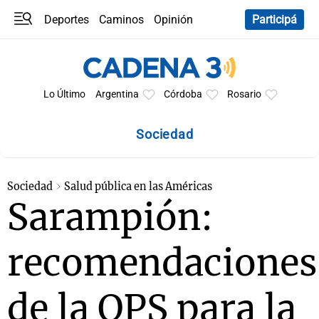
Deportes
Caminos
Opinión
Participá
Programas
Últimas coberturas
Últimas 24 h
En YouTube
Clima
Horóscopo
Lo Último
Argentina
Córdoba
Rosario
Sociedad
Sociedad
Salud pública en las Américas
Sarampión:
recomendaciones
de la OPS para la