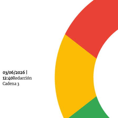
Notas
s
Notas
La Sole en
ial
Mundial 2026
Cadena 3
03/06/2026 |
12:40
Redacción
Cadena 3