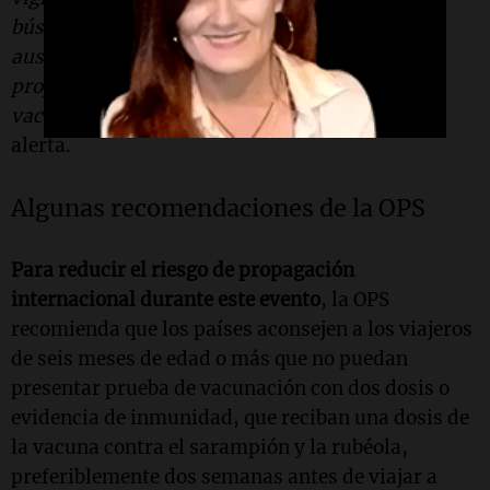
búsqueda activa de casos para documentar la
ausencia de casos de sarampión y rubéola, y
proporcionar información y servicios de
vacunación a los viajeros",
señaló la OPS en la
alerta.
Algunas recomendaciones de la OPS
Para reducir el riesgo de propagación
internacional durante este evento
, la OPS
recomienda que los países aconsejen a los viajeros
de seis meses de edad o más que no puedan
presentar prueba de vacunación con dos dosis o
evidencia de inmunidad, que reciban una dosis de
la vacuna contra el sarampión y la rubéola,
preferiblemente dos semanas antes de viajar a