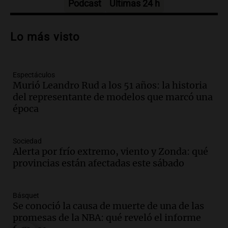
Episodios
Podcast
Últimas 24 h
Audio.
Casabindo se prepara para una
celebración única: 30.000 turistas y el
Lo más visto
tradicional Toreo de la Vincha
Una mañana para todos
Episodios
Espectáculos
Audio.
Borges, abogada de Pourrain:
Murió Leandro Rud a los 51 años: la historia
"Tres hombres se lo llevaron para
del representante de modelos que marcó una
hacerle preguntas y nunca regresó"
época
Una mañana para todos
Episodios
Audio.
Voluntarios limpiaron 9.000
Sociedad
metros del río Suquía y retiraron hasta
Alerta por frío extremo, viento y Zonda: qué
800 kilos de basura por jornada
provincias están afectadas este sábado
Una mañana para todos
Episodios
Básquet
Audio.
La historia de la servilleta que
Se conoció la causa de muerte de una de las
firmó Jorge Messi para el primer
promesas de la NBA: qué reveló el informe
contrato de Leo con Barcelona