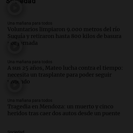
del desayuno ideal: qué alimentos
Sociedad
conviene priorizar
Una mañana para todos
Episodios
Una mañana para todos
Voluntarios limpiaron 9.000 metros del río
Audio.
Murió Jorge Messi
Suquía y retiraron hasta 800 kilos de basura
Una mañana para todos
por jornada
Episodios
Una mañana para todos
Audio.
Mateo, a los 25 años, lucha
A sus 25 años, Mateo lucha contra el tiempo:
contra el tiempo: necesita un trasplante
necesita un trasplante para poder seguir
para poder seguir viviend
viviendo
Una mañana para todos
Episodios
Audio.
Estiman que la inflación nacional
Una mañana para todos
Tragedia en Mendoza: un muerto y cinco
de julio será menor al 2,9% registrado
heridos tras caer dos autos desde un puente
en CABA
Una mañana para todos
Episodios
Sociedad