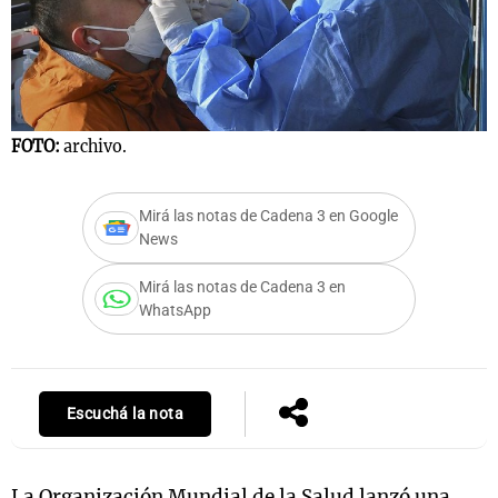
Notas
s
Notas
La Sole en
FOTO:
archivo.
ial
Mundial 2026
Cadena 3
Mirá las notas de Cadena 3 en Google
News
Mirá las notas de Cadena 3 en
WhatsApp
Escuchá la nota
La Organización Mundial de la Salud lanzó una