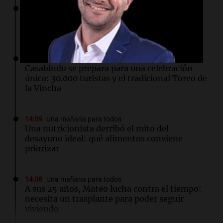
14:21
Deportes Rosario
El recuerdo de Ignacio Boero al padre de
Lionel Messi: “Hasta siempre, Jorge”
14:17
Una mañana para todos
Casabindo se prepara para una celebración
única: 30.000 turistas y el tradicional Toreo de
la Vincha
14:09
Una mañana para todos
Una nutricionista derribó el mito del
desayuno ideal: qué alimentos conviene
priorizar
14:08
Una mañana para todos
A sus 25 años, Mateo lucha contra el tiempo:
necesita un trasplante para poder seguir
viviendo