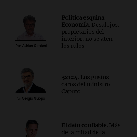
Episodios
Audio.
Vandalismo en San Miguel de
Política esquina
Tucumán: destruyeron 433 luminarias
Economía.
Desalojos:
públicas en 14 meses
propietarios del
Panorama Federal
interior, no se aten
Episodios
los rulos
Por
Adrián Simioni
Audio.
Una mujer murió cuando
esperaba cobrar su jubilación en un
banco de San Luis
Panorama Federal
3x1=4.
Los gustos
Episodios
caros del ministro
Caputo
Por
Sergio Suppo
El dato confiable.
Más
de la mitad de la