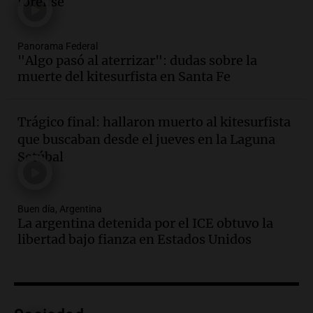
forense
Una mañana para todos
Episodios
Panorama Federal
Audio.
Joan Gaspart: "Sin Jorge, no sé si
"Algo pasó al aterrizar": dudas sobre la
Messi hubiera llegado adonde llegó"
muerte del kitesurfista en Santa Fe
Una mañana para todos
Episodios
Trágico final: hallaron muerto al kitesurfista
Audio.
El orgullo y el sueño argentino de
que buscaban desde el jueves en la Laguna
Jorge Messi en una entrevista con Rony
Setúbal
Vargas en 2007
Una mañana para todos
Episodios
Buen día, Argentina
Audio.
El abuelo de Agostina Vega, tras
La argentina detenida por el ICE obtuvo la
las nuevas detenciones: "En esa casa
libertad bajo fianza en Estados Unidos
todos tenían algo que ver"
Una mañana para todos
Episodios
Audio.
Una nutricionista derribó el mito