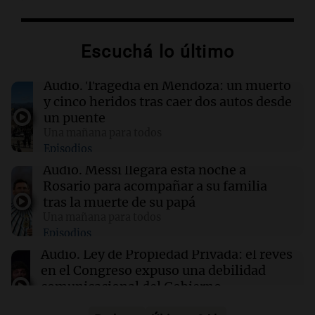
13:57
Una mañana para todos
Tragedia en Mendoza: un muerto y cinco
Escuchá lo último
heridos tras caer dos autos desde un puente
Audio.
Tragedia en Mendoza: un muerto
13:43
Sociedad
y cinco heridos tras caer dos autos desde
“Santa Fe te abraza”: el mensaje de Pullaro
un puente
tras la muerte de Jorge Messi
Una mañana para todos
Episodios
13:31
Una mañana para todos
Audio.
Messi llegará esta noche a
Messi llegará esta noche a Rosario para
Rosario para acompañar a su familia
acompañar a su familia tras la muerte de su
tras la muerte de su papá
papá
Una mañana para todos
Episodios
13:20
Sociedad
Audio.
Ley de Propiedad Privada: el revés
“Jorge hizo todo bien”: el mensaje de Chiqui
en el Congreso expuso una debilidad
Tapia tras la muerte del padre de Messi
comunicacional del Gobierno
Una mañana para todos