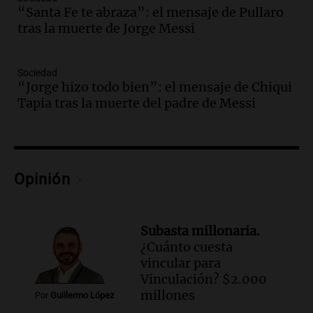
Audio.
Altas Cumbres: rescataron a una
“Santa Fe te abraza”: el mensaje de Pullaro
cabra que llevaba ocho días atrapada en
tras la muerte de Jorge Messi
un precipicio
Una mañana para todos
Episodios
Sociedad
“Jorge hizo todo bien”: el mensaje de Chiqui
Audio.
Chile planteó mejorar la
Tapia tras la muerte del padre de Messi
conectividad fronteriza, aérea y digital
con Jujuy
Panorama Federal
Episodios
Audio.
Del fitness a la longevidad: por
Opinión
qué crece el consumo de alimentos con
proteínas
Una mañana para todos
Subasta millonaria.
Episodios
¿Cuánto cuesta
Audio.
Investigan un asalto millonario a
vincular para
la cooperativa Talamochita en Villa
Vinculación? $2.000
María
millones
Por
Guillermo López
Panorama Federal