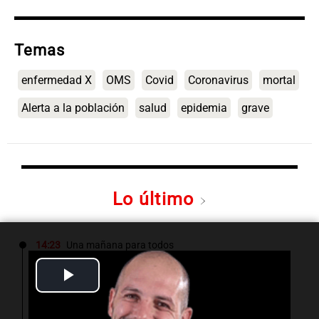
Temas
enfermedad X
OMS
Covid
Coronavirus
mortal
Alerta a la población
salud
epidemia
grave
Lo último
14:23
Una mañana para todos
Voluntarios limpiaron 9.000 metros del río
Play
Suquía y retiraron hasta 800 kilos de basura
por jornada
Video