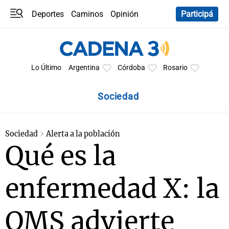
Deportes
Caminos
Opinión
Participá
Programas
Últimas coberturas
Últimas 24 h
En YouTube
Clima
Horóscopo
Lo Último
Argentina
Córdoba
Rosario
Sociedad
Sociedad
Alerta a la población
Qué es la
enfermedad X: la
OMS advierte