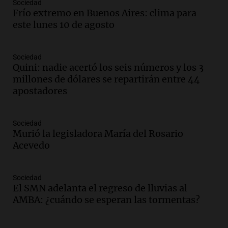
Episodios
Sociedad
Frío extremo en Buenos Aires: clima para
Audio.
Suspenden descuento en SUBE y
este lunes 10 de agosto
aumentan tarifas del SUBTE en Buenos
Aires desde agosto
Panorama Federal
Sociedad
Episodios
Quini: nadie acertó los seis números y los 3
Audio.
Kicillof critica la desregulación
millones de dólares se repartirán entre 44
financiera y el aumento de la morosidad
apostadores
en Buenos Aires
Panorama Federal
Episodios
Sociedad
Murió la legisladora María del Rosario
Audio.
La UNT evalúa apelación ante la
Acevedo
Corte Suprema tras fallo que aparta a
Pagani como rector
Panorama Federal
Sociedad
Episodios
El SMN adelanta el regreso de lluvias al
Audio.
El cardenal Ángel Rossi advirtió
AMBA: ¿cuándo se esperan las tormentas?
que la justicia social viene siendo
“despreciada y burlada”