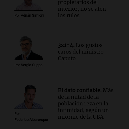
propietarios del
liquidez de 4 billones
interior, no se aten
Panorama Federal
los rulos
Por
Adrián Simioni
Episodios
Audio.
La lección del Titanic y la
humildad en tiempos de tormenta
según San Ignacio de Loyola
3x1=4.
Los gustos
Panorama Federal
caros del ministro
Episodios
Caputo
Audio.
Tormentas y filtraciones: "El
Por
Sergio Suppo
agua entra por donde menos
imaginamos"
Una Mañana para todos Rosario
Episodios
El dato confiable.
Más
de la mitad de la
población reza en la
intimidad, según un
Por
informe de la UBA
Federico Albarenque