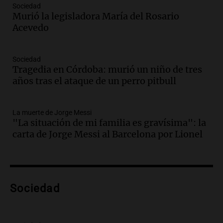
Sociedad
la historia del club de Irlanda
Murió la legisladora María del Rosario
revolucionado por hinchas argentinos
Acevedo
Amamos los Domingos
Episodios
Audio.
Crisis diplomática: el embajador
Sociedad
Tragedia en Córdoba: murió un niño de tres
argentino regresa al país tras conflicto
años tras el ataque de un perro pitbull
con Brasil
Panorama Federal
Episodios
La muerte de Jorge Messi
Audio.
Bomberos asisten a senderista
"La situación de mi familia es gravísima": la
con fractura de tobillo en refugio Doña
carta de Jorge Messi al Barcelona por Lionel
Rosa
Panorama Federal
Episodios
Audio.
Amaycha del Valle avanza en
Sociedad
investigación internacional sobre asma
con nueva tecnología médica
Panorama Federal