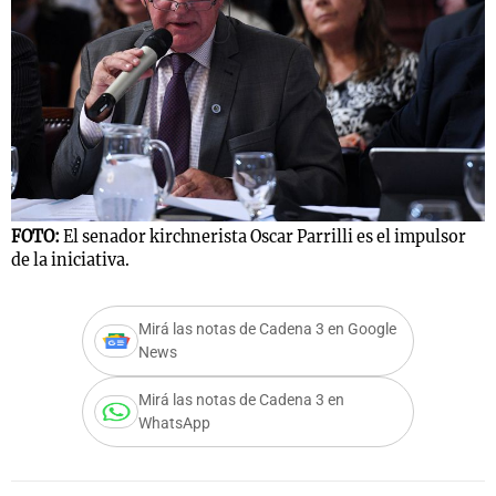
Notas
s
Notas
La Sole en
ial
Mundial 2026
Cadena 3
FOTO:
El senador kirchnerista Oscar Parrilli es el impulsor
de la iniciativa.
Mirá las notas de Cadena 3 en Google
News
Mirá las notas de Cadena 3 en
WhatsApp