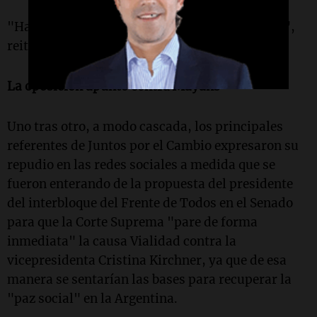
"Hay que parar ese juicio. ¡Hay que pararlo ya!",
reiteró Mayans.
La oposición apuntó contra Mayans
Uno tras otro, a modo cascada, los principales
referentes de Juntos por el Cambio expresaron su
repudio en las redes sociales a medida que se
fueron enterando de la propuesta del presidente
del interbloque del Frente de Todos en el Senado
para que la Corte Suprema "pare de forma
inmediata" la causa Vialidad contra la
vicepresidenta Cristina Kirchner, ya que de esa
manera se sentarían las bases para recuperar la
"paz social" en la Argentina.