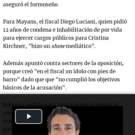
aseguró el formoseño.
Para Mayans, el fiscal Diego Luciani, quien pidió
12 años de condena e inhabilitación de por vida
para ejercer cargos públicos para Cristina
Kirchner, "hizo un
show
mediático".
Además apuntó contra sectores de la oposición,
porque creó "en el fiscal un ídolo con pies de
barro" dado que que "no cumplió los objetivos
básicos de la acusación".
Sobre su pedido para frenar el juicio contra la
vicepresidenta, afirmó que "uno no se puede
Play
someter a una Justicia que está absolutamente
Video
parcializada, que no respeta su debido proceso".