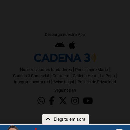
Descargá nuestra App
|
|
Nuestros padres fundadores
Por siempre Mario
|
|
|
|
Cadena 3 Comercial
Contacto
Cadena Heat
La Popu
|
|
Integrar nuestra red
Aviso Legal
Política de Privacidad
Seguinos en
Elegí tu emisora