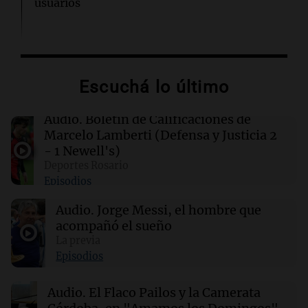
usuarios
02:32
Mundo
Congreso de EEUU investiga la deportación de
familias de militares en servicio activo
Escuchá lo último
02:03
Tecnología
Audio.
Boletín de Calificaciones de
King's Cross: De barrio marginal a centro
Marcelo Lamberti (Defensa y Justicia 2
neurálgico de la inteligencia artificial
- 1 Newell's)
Deportes Rosario
Episodios
01:31
Ciencia
Estudio revela diferencias sorprendentes en la
Audio.
Jorge Messi, el hombre que
salud entre vino, cerveza y licores
acompañó el sueño
La previa
00:32
Clima
Episodios
Clima en Salta: cómo estará el tiempo este
lunes 10 de agosto
Audio.
El Flaco Pailos y la Camerata