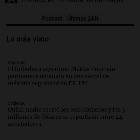
Córdoba, en "Amamos los Domingos"
Amamos los Domingos
Episodios
Podcast
Últimas 24 h
Audio.
Patricia Palmer y Mario Pasik
hablaron de su obra en Cadena 3
Lo más visto
Amamos los Domingos
Episodios
Deportes
Audio.
Córdoba espera a León XIV con el
El futbolista argentino Matías Pourrain
recuerdo del paso de Juan Pablo II: "Te
permanece detenido en una cárcel de
traspasaba con la mirada"
máxima seguridad en EE. UU.
Amamos los Domingos
Episodios
Audio.
El observatorio de Bosque Alegre,
Sociedad
un imperdible cordobés para los
Quini: nadie acertó los seis números y los 3
amantes de la astronomía
millones de dólares se repartirán entre 44
Amamos los Domingos
apostadores
Episodios
Audio.
“No entendíamos qué cantaban”: