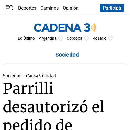
Deportes
Caminos
Opinión
Participá
Programas
Últimas coberturas
Últimas 24 h
En YouTube
Clima
Horóscopo
Lo Último
Argentina
Córdoba
Rosario
Sociedad
Sociedad
Causa Vialidad
Parrilli
desautorizó el
pedido de