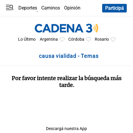
Deportes
Caminos
Opinión
Participá
Programas
Últimas coberturas
Últimas 24 h
En YouTube
Clima
Horóscopo
Lo Último
Argentina
Córdoba
Rosario
causa vialidad - Temas
Por favor intente realizar la búsqueda más
tarde.
Descargá nuestra App