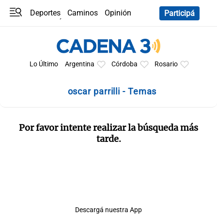
Deportes
Caminos
Opinión
Participá
Programas
Últimas coberturas
Últimas 24 h
En YouTube
Clima
Horóscopo
Lo Último
Argentina
Córdoba
Rosario
oscar parrilli - Temas
Por favor intente realizar la búsqueda más
tarde.
Descargá nuestra App