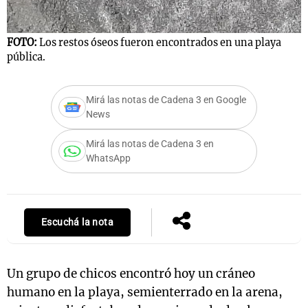
FOTO:
Los restos óseos fueron encontrados en una playa
pública.
Notas
s
Notas
La Sole en
Mirá las notas de Cadena 3 en Google
ial
Mundial 2026
Cadena 3
News
Mirá las notas de Cadena 3 en
WhatsApp
Escuchá la nota
Un grupo de chicos encontró hoy un cráneo
humano en la playa, semienterrado en la arena,