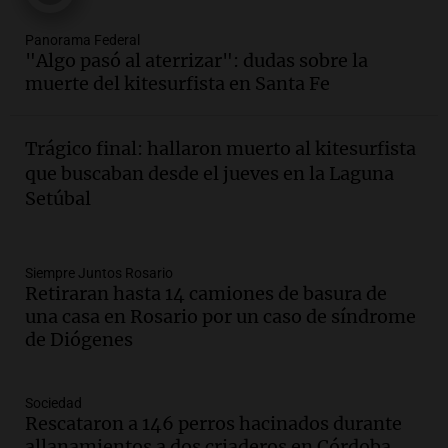
Episodios
Audio.
Villa María presenta nuevos
Panorama Federal
edificios y proyecta una casa del
"Algo pasó al aterrizar": dudas sobre la
estudiante con 48 municipios
muerte del kitesurfista en Santa Fe
involucrados
Panorama Federal
Episodios
Trágico final: hallaron muerto al kitesurfista
Audio.
1° gol de Rosario Central a
que buscaban desde el jueves en la Laguna
Aldosivi (Zalazar en contra) - relato
Setúbal
Gato Greco
Deportes Rosario
Episodios
Audio.
Recomendaciones de vino
Siempre Juntos Rosario
Retiraran hasta 14 camiones de basura de
bonarda para disfrutar el fin de semana
una casa en Rosario por un caso de síndrome
en Mendoza
de Diógenes
Panorama Federal
Episodios
Audio.
Mañana inicia la gran exposición
Sociedad
en la Sociedad Rural de Bulaya con
Rescataron a 146 perros hacinados durante
actividades para toda la familia
allanamientos a dos criaderos en Córdoba