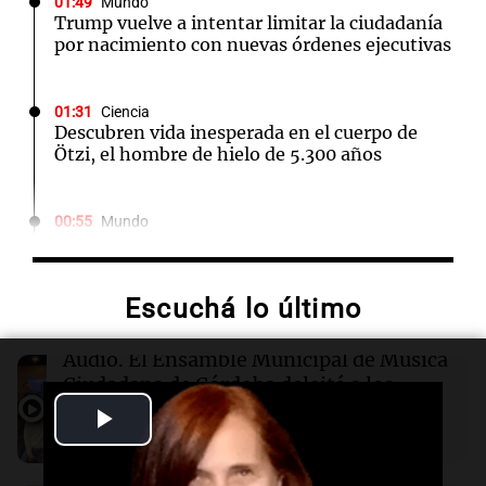
01:49
Mundo
Trump vuelve a intentar limitar la ciudadanía
por nacimiento con nuevas órdenes ejecutivas
01:31
Ciencia
Descubren vida inesperada en el cuerpo de
Ötzi, el hombre de hielo de 5.300 años
00:55
Mundo
China se prepara para el tifón Dolphin; cierran
escuelas y actividades turísticas en varias
provincias
Escuchá lo último
00:32
Clima
Audio.
El Ensamble Municipal de Música
Clima en Salta: cómo estará el tiempo este
Ciudadana de Córdoba deleitó a los
sábado 8 de agosto
oyentes de la radio a puro tango
Play
Amamos Argentina
Episodios
Video
00:27
Clima
Clima en Tucumán: cómo estará el tiempo