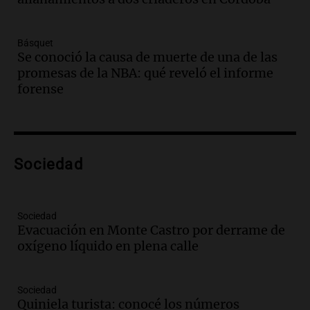
Panorama Federal
Episodios
Básquet
Audio.
Villa María presenta nuevos
Se conoció la causa de muerte de una de las
edificios y una casa del estudiante para
promesas de la NBA: qué reveló el informe
jóvenes de la región
forense
Panorama Federal
Episodios
Audio.
Preparativos finales para la gran
exposición en la sociedad rural de
Bulaya este sábado
Sociedad
Panorama Federal
Episodios
Audio.
Denuncias por represión en el
Sociedad
Congreso y evacuación por derrame de
Evacuación en Monte Castro por derrame de
oxígeno en Montecastro
oxígeno líquido en plena calle
Panorama Federal
Episodios
Sociedad
Audio.
Río Gallegos reporta frío extremo
Quiniela turista: conocé los números