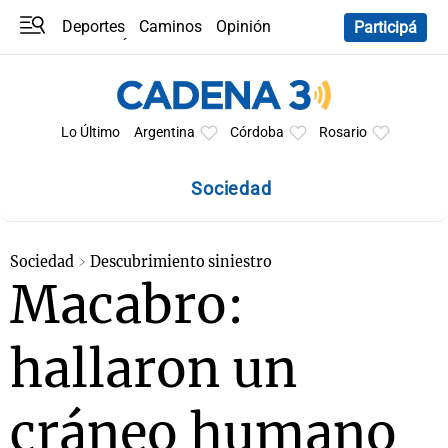
Deportes
Caminos
Opinión
Participá
Programas
Últimas coberturas
Últimas 24 h
En YouTube
Clima
Horóscopo
Lo Último
Argentina
Córdoba
Rosario
Sociedad
Sociedad
Descubrimiento siniestro
Macabro:
hallaron un
cráneo humano