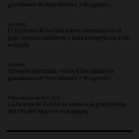
y llega avión para escuelas de la décima
ganadores de hoy viernes 7 de agosto.
brigada aérea
Panorama Federal
Episodios
Sociedad
El informe de la UBA sobre creencias en el
Audio.
La justicia reconoce al COVID
país: menos católicos y más evangélicos y sin
como enfermedad laboral tras la muerte
religión
de un docente
Panorama Federal
Episodios
Sociedad
Audio.
Aumento de tarifas de luz en San
Quiniela nocturna: conocé los números
Luis a partir de agosto por nueva
ganadores de hoy viernes 7 de agosto.
regulación de la energía
Panorama Federal
Episodios
Fiesta del Día del Niño 2026
La Granja de Zenón se suma a la gran Fiesta
Audio.
Gabriela Irrazábal: “Un 35,5% de
del Día del Niño en el Kempes
la población del país fue a templos a
buscar ayuda el último año”
La Argentina, hoy
Episodios