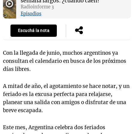
semana largos: ¿cuándo caen?
Radioinforme 3
Episodios
Notas
Escuchá la nota
s
Notas
La Sole en
ial
Mundial 2026
Cadena 3
Con la llegada de junio, muchos argentinos ya
consultan el calendario en busca de los próximos
días libres.
A mitad de año, el agotamiento se hace notar, y un
feriado es la excusa perfecta para relajarse,
planear una salida con amigos o disfrutar de una
breve escapada.
Este mes, Argentina celebra dos feriados