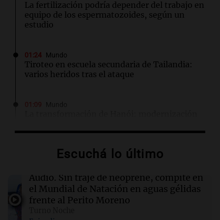
La fertilización podría depender del trabajo en
equipo de los espermatozoides, según un
estudio
01:24
Mundo
Tiroteo en escuela secundaria de Tailandia:
varios heridos tras el ataque
01:09
Mundo
La transformación de Hanói: modernización
radical y sus efectos en los habitantes
Escuchá lo último
00:32
Clima
Clima en Salta: cómo estará el tiempo este
viernes 7 de agosto
Audio.
Sin traje de neoprene, compite en
el Mundial de Natación en aguas gélidas
frente al Perito Moreno
00:32
Mundo
Turno Noche
Simone Biles da inicio a la cuenta regresiva