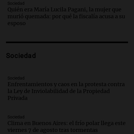
avanza con testimonios clave sobre el
Sociedad
accidente en Villa Dolores
Quién era María Lucila Pagani, la mujer que
Panorama Federal
murió quemada: por qué la fiscalía acusa a su
Episodios
esposo
Audio.
El teatro Real da la bienvenida a
la temporada Rock Real con bandas
tributo todos los jueves
Panorama Federal
Sociedad
Episodios
Audio.
Nicolás Marotta, el cordobés de
Recoleta: “Enfrentar a Boca, sea donde
sea, va a ser lindo”
Sociedad
Enfrentamientos y caos en la protesta contra
La Cadena del Gol
la Ley de Inviolabilidad de la Propiedad
Episodios
Privada
Audio.
Débora Blanca, psicóloga experta
en ludopatía: “Tener el casino en la
mano es muy peligroso”
Sociedad
La Argentina, hoy
Clima en Buenos Aires: el frío polar llega este
Episodios
viernes 7 de agosto tras tormentas