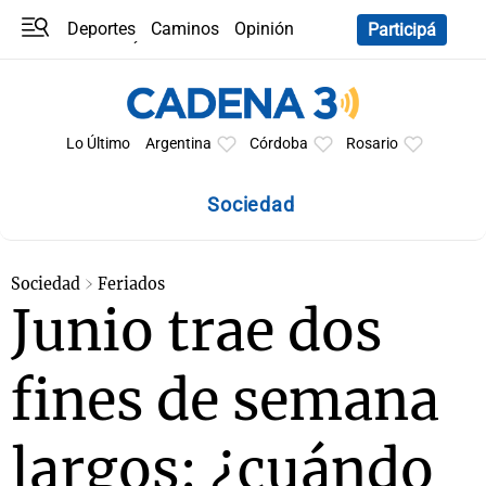
Deportes
Caminos
Opinión
Participá
Programas
Últimas coberturas
Últimas 24 h
En YouTube
Clima
Horóscopo
Lo Último
Argentina
Córdoba
Rosario
Sociedad
Sociedad
Feriados
Junio trae dos
fines de semana
largos: ¿cuándo