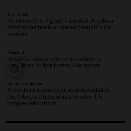
Audio.
Docentes italianos visitaron la
ciudad de Córdoba para interiorizarse
Turno Noche
sobre los parques educativos
Un sismo de 4,6 grados sacudió Mendoza:
Amamos Argentina
detalles del temblor que sorprendió a los
Episodios
vecinos
Audio.
Meteorólogo alertó que El Niño
traerá más lluvias y eventos extremos
durante la primavera
Sociedad
Informados al regreso
Quiniela turista: conocé los números
Episodios
ganadores de hoy jueves 6 de agosto.
Audio.
Córdoba sigue trabajando para
restablecer el servicio de electricidad
Amamos Argentina
tras fuertes vientos
Docentes italianos visitaron la ciudad de
Panorama Federal
Córdoba para interiorizarse sobre los
Episodios
parques educativos
Audio.
Según una encuesta, el 80% de
los empresarios del país cree que la
economía mejorará el próximo año
Amamos Argentina