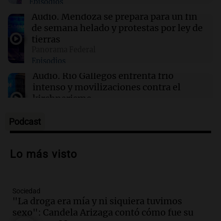
Episodios
para los Juegos Panamericanos de Lima 2027
Audio.
Mendoza se prepara para un fin
de semana helado y protestas por ley de
00:27
Clima
tierras
Clima en Tucumán: cómo estará el tiempo
Panorama Federal
este viernes 7 de agosto
Episodios
Audio.
Río Gallegos enfrenta frío
intenso y movilizaciones contra el
kirchnerismo
Panorama Federal
Episodios
Podcast
Audio.
Debate en el Senado sobre
propiedad privada y cuestionamientos a
Lo más visto
la soberanía digital en Argentina
Panorama Federal
Episodios
Sociedad
Audio.
Mendoza se prepara para un fin
"La droga era mía y ni siquiera tuvimos
de semana helado y ciudadanos
sexo": Candela Arizaga contó cómo fue su
marchan contra reforma de tierras