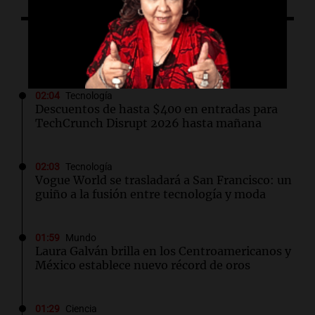
Lo último
02:04
Tecnología
Descuentos de hasta $400 en entradas para
TechCrunch Disrupt 2026 hasta mañana
02:03
Tecnología
Vogue World se trasladará a San Francisco: un
guiño a la fusión entre tecnología y moda
01:59
Mundo
Laura Galván brilla en los Centroamericanos y
México establece nuevo récord de oros
01:29
Ciencia