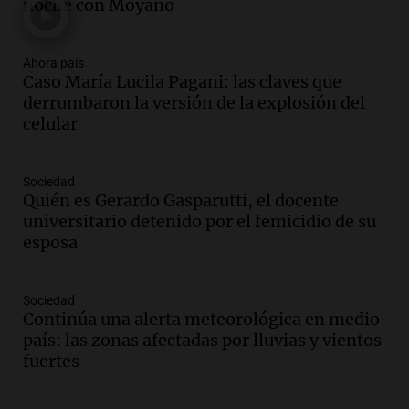
noche con Moyano
Panorama Federal
Episodios
Ahora país
Audio.
El "Mono" de Kapanga
Caso María Lucila Pagani: las claves que
adelantó su show en Rosario.
derrumbaron la versión de la explosión del
Viva la Radio Rosario
celular
Episodios
Audio.
Condenan a tres años de prisión
Sociedad
en suspenso a hombre por simular robo
Quién es Gerardo Gasparutti, el docente
de recaudación en San Luis
universitario detenido por el femicidio de su
Panorama Federal
esposa
Episodios
Audio.
Medicina reproductiva, entre la
ayuda por problemas de fertilidad y la
Sociedad
Continúa una alerta meteorológica en medio
ostentación de millonarios
país: las zonas afectadas por lluvias y vientos
Amamos Argentina
fuertes
Episodios
Audio.
El juicio contra Oscar González