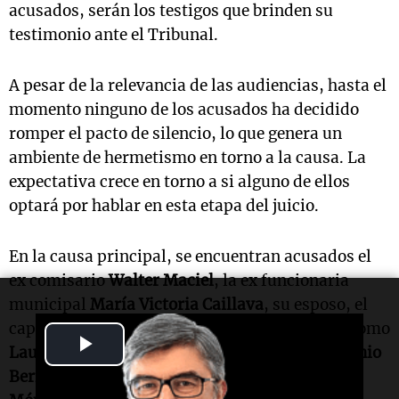
acusados, serán los testigos que brinden su
testimonio ante el Tribunal.
A pesar de la relevancia de las audiencias, hasta el
momento ninguno de los acusados ha decidido
romper el pacto de silencio, lo que genera un
ambiente de hermetismo en torno a la causa. La
expectativa crece en torno a si alguno de ellos
optará por hablar en esta etapa del juicio.
En la causa principal, se encuentran acusados el
ex comisario
Walter Maciel
, la ex funcionaria
municipal
María Victoria Caillava
, su esposo, el
capitán de la Armada
Carlos Guido Pérez
, así como
Play
Laudelina Peña
, tía del niño, y su esposo,
Antonio
Bernardino Benítez
. También están imputados
Video