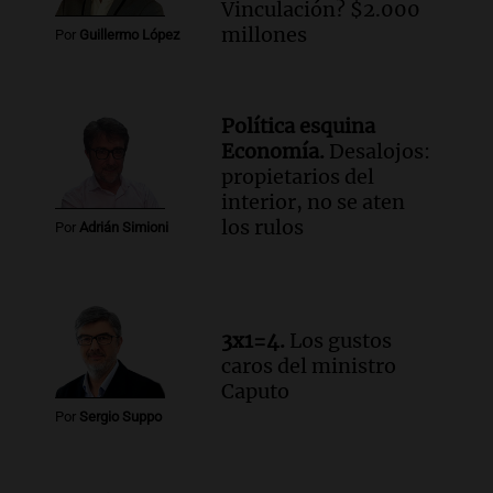
Audio.
Solicitan quiebra de Lebron
Vinculación? $2.000
Group en medio de una investigación
millones
Por
Guillermo López
por estafa piramidal millonaria
Panorama Federal
Episodios
Política esquina
Audio.
Detienen a pareja en Alderete por
Economía.
Desalojos:
venta de medicamentos controlados
propietarios del
mediante delivery
interior, no se aten
Panorama Federal
los rulos
Por
Adrián Simioni
Episodios
Audio.
El alzobispo García Cueva llama a
la clase dirigente a abordar problemas
económicos y sociales
3x1=4.
Los gustos
Panorama Federal
caros del ministro
Episodios
Caputo
Por
Sergio Suppo