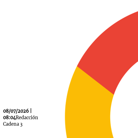
Notas
s
Notas
La Sole en
ial
Mundial 2026
Cadena 3
08/07/2026 |
08:04
Redacción
Cadena 3