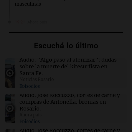
masculinas
19:21
Ahora país
José Roccuzzo broméo sobre cortes de carne y
compras de Antonela: "Consigue precio"
Escuchá lo último
19:09
Deportes Rosario
Invencible Arena: el nuevo estadio que
Audio.
"Algo pasó al aterrizar": dudas
trasciende a los Juegos Suramericanos
sobre la muerte del kitesurfista en
Santa Fe.
Noticias Rosario
19:05
Sociedad
Episodios
El juicio contra "Pity" Álvarez comenzará el
lunes 10 de agosto tras rechazar su
Audio.
José Roccuzzo, cortes de carne y
suspensión
compras de Antonella: bromas en
Rosario.
Ahora país
19:01
Informados al regreso
Episodios
Giordano advirtió por el endeudamiento: "La
solución es que haya más crédito y a menor
Audio.
José Roccuzzo, cortes de carne y