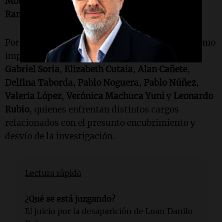
Mónica Del Carmen Millapi
y
Daniel "Fierrito"
Ramírez
.
Por otro lado, en una causa paralela, figuran como
imputados
Federico Rossi Colombo
,
Nicolás
Gabriel Soria
,
Elizabeth Cutaia
,
Alan Cañete
,
Delfina Taborda
,
Pablo Noguera
,
Pablo Núñez
,
Valeria López
,
Verónica Machuca Yuni
y
Leonardo
Rubio
, quienes enfrentan distintos cargos
relacionados con el presunto encubrimiento y
desvío de la investigación.
Lectura rápida
¿Qué se está juzgando?
El juicio por la desaparición de Loan Danilo