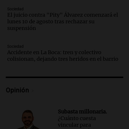
cerveza artesanal
Sociedad
Viva la Radio
El juicio contra "Pity" Álvarez comenzará el
Episodios
lunes 10 de agosto tras rechazar su
Audio.
Tucumán enfrenta un equilibrio
suspensión
financiero precario debido a la caída del
consumo y recaudación
Panorama Federal
Sociedad
Accidente en La Boca: tren y colectivo
Episodios
colisionan, dejando tres heridos en el barrio
Audio.
La calidad del empleo en
Argentina cae y preocupa a economistas
en un contexto de crisis económica
Panorama Federal
Episodios
Opinión
Audio.
Audiencia por tragedia vial en
Altas Cumbres: peritos analizan
teléfono de Óscar González
Subasta millonaria.
Panorama Federal
¿Cuánto cuesta
Episodios
vincular para