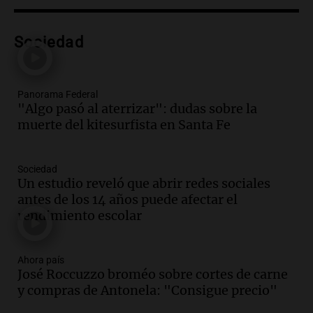
Panorama Federal
Episodios
Audio.
Controversia en el peronismo
Sociedad
mendocino por ausencia de senadora
embarazada en votación clave
Panorama Federal
Panorama Federal
Episodios
"Algo pasó al aterrizar": dudas sobre la
muerte del kitesurfista en Santa Fe
Audio.
Mateo Bouniba, joven de Villa
María, necesita un trasplante de médula
en Estados Unidos
Sociedad
Panorama Federal
Un estudio reveló que abrir redes sociales
Episodios
antes de los 14 años puede afectar el
rendimiento escolar
Audio.
Fieles celebran a San Cayetano
en Córdoba pidiendo pan, paz y trabajo
Viva la Radio
Ahora país
Episodios
José Roccuzzo broméo sobre cortes de carne
y compras de Antonela: "Consigue precio"
Audio.
Día Internacional de la Cerveza:
mitos, secretos y el desafío de producir