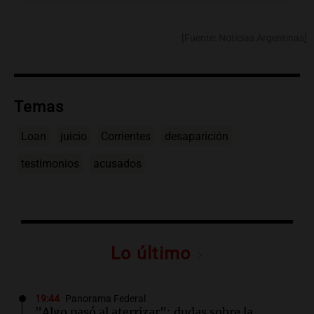
[Fuente: Noticias Argentinas]
Temas
Loan
juicio
Corrientes
desaparición
testimonios
acusados
Lo último
19:44
Panorama Federal
"Algo pasó al aterrizar": dudas sobre la