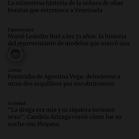
La misteriosa historia de la señora de uñas
Audio.
Media sanción a la ley de
bonitas que estremece a Venezuela
inviolabilidad: un avance para
propietarios e inquilinos en Argentina
Panorama Federal
Espectáculos
Murió Leandro Rud a los 51 años: la historia
Episodios
del representante de modelos que marcó una
Audio.
Promocionan cortes de cerdo
época
ante la caída de consumo de carne de
vaca por precios.
Viva la Radio Rosario
Juntos
Episodios
Femicidio de Agostina Vega: detuvieron a
otros dos inquilinos por encubrimiento
Audio.
Fieles movilizados por San
Cayetano en Rosario.
Viva la Radio Rosario
Sociedad
Episodios
"La droga era mía y ni siquiera tuvimos
sexo": Candela Arizaga contó cómo fue su
Audio.
Se registra inusual nevada en
noche con Moyano
Zapala, Neuquén, con más de mil
camiones varados