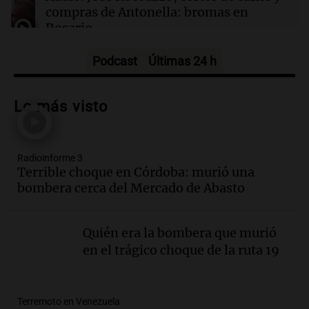
tasa"
compras de Antonella: bromas en
Rosario.
Viva la Radio Rosario
Episodios
Podcast
Últimas 24 h
Audio.
Luciano Cáceres llega a Córdoba a
presentar “Paraíso”, una obra que
Lo más visto
cuestiona certezas masculinas
Amamos Argentina
Episodios
Radioinforme 3
Audio.
Inflación: por qué el 2,9% de
Terrible choque en Córdoba: murió una
julio en CABA no anticipa el dato
bombera cerca del Mercado de Abasto
nacional, según economista
Informados al regreso
Episodios
Quién era la bombera que murió
Audio.
Giordano advirtió por el
en el trágico choque de la ruta 19
endeudamiento: "La solución es que
haya más crédito y a menor tasa"
Informados al regreso
Terremoto en Venezuela
Episodios