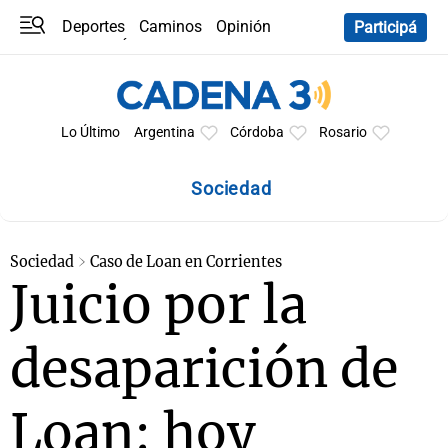
Deportes
Caminos
Opinión
Participá
Programas
Últimas coberturas
Últimas 24 h
En YouTube
Clima
Horóscopo
Lo Último
Argentina
Córdoba
Rosario
Sociedad
Sociedad
Caso de Loan en Corrientes
Juicio por la
desaparición de
Loan: hoy