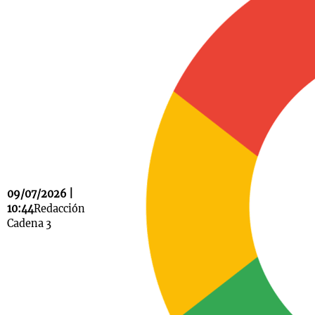
Notas
s
Notas
La Sole en
ial
Mundial 2026
Cadena 3
09/07/2026 |
10:44
Redacción
Cadena 3