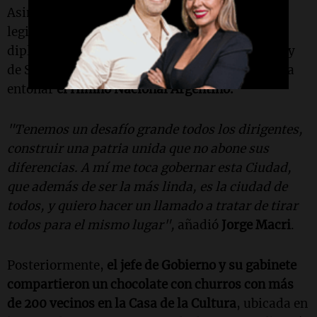
Asimismo, ministros del Gabinete porteño,
legisladores y representantes del cuerpo
diplomático, así como de las Fuerzas Armadas y
de Seguridad, se unieron al alcalde porteño para
entonar
el Himno Nacional Argentino.
"Tenemos un desafío grande todos los dirigentes,
construir una patria unida que no abone sus
diferencias. A mí me toca gobernar esta Ciudad,
que además de ser la más linda, es la ciudad de
todos, y quiero hacer un llamado a tratar de tirar
todos para el mismo lugar",
añadió
Jorge Macri
.
Posteriormente,
el jefe de Gobierno y su gabinete
compartieron un chocolate con churros con más
de 200 vecinos en la Casa de la Cultura
, ubicada en