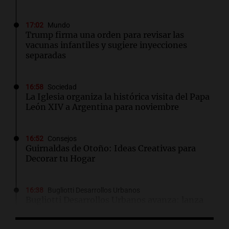
17:02
Mundo
Trump firma una orden para revisar las
vacunas infantiles y sugiere inyecciones
separadas
16:58
Sociedad
La Iglesia organiza la histórica visita del Papa
León XIV a Argentina para noviembre
16:52
Consejos
Guirnaldas de Otoño: Ideas Creativas para
Decorar tu Hogar
16:38
Bugliotti Desarrollos Urbanos
Bugliotti Desarrollos Urbanos avanza: lanza
Naranjos 9 y consolida su liderazgo en Barrio
Gral. Paz