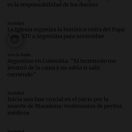
es la responsabilidad de los dueños
Episodios
Audio.
Haldo evalúa su participación en
reunión de gobernadores sobre ley de
Sociedad
zonas cálidas y frías
La Iglesia organiza la histórica visita del Papa
Panorama Federal
León XIV a Argentina para noviembre
Episodios
Audio.
Reunión de gobernadores: Haldo
Viva la Radio
aún no define su participación mientras
Argentino en Colombia: "El terremoto me
se negocian zonas frías y cálidas
levantó de la cama y no sabía si salir
Panorama Federal
corriendo"
Episodios
Audio.
Mercado Libre suma 2 mil
empleos en Córdoba en un nuevo centro
Sociedad
en Juárez Celman
Inicia una fase crucial en el juicio por la
Viva la Radio
muerte de Maradona: testimonios de peritos
Episodios
médicos
Audio.
Juan Manzur insinúa su posible
candidatura a gobernador en Tucumán
Sociedad