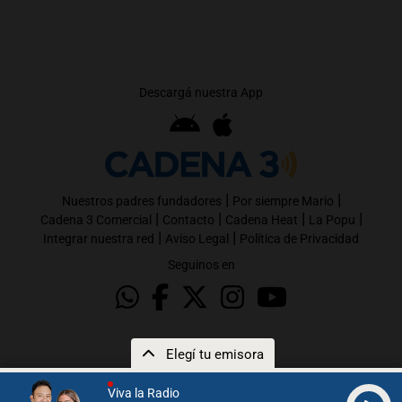
Descargá nuestra App
|
|
Nuestros padres fundadores
Por siempre Mario
|
|
|
|
Cadena 3 Comercial
Contacto
Cadena Heat
La Popu
|
|
Integrar nuestra red
Aviso Legal
Política de Privacidad
Seguinos en
Elegí tu emisora
Viva la Radio