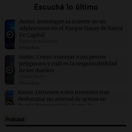
Escuchá lo último
16:36
Fútbol
Nahuel Molina llegó a Italia para unirse a la
Audio.
Investigan la muerte de un
Roma y fue recibido con locura
adolescente en el Parque Garay de Santa
Fe Capital
Panorama Federal
16:28
Clima
Episodios
Cuáles fueron las ciudades más frías del país
en el comienzo de la semana
Audio.
Cómo manejar a los perros
peligrosos y cuál es la responsabilidad
de los dueños
16:26
Boca Juniors
Viva la Radio
Boca dio a conocer la lista de convocados para
Episodios
los octavos de final de la Copa Sudamericana
Audio.
Detienen a dos hombres tras
desbaratar un arsenal de armas en
Barrio Barranquitas, Santa Fe
Panorama Federal
Episodios
Podcast
Audio.
Colombia moviliza equipos de