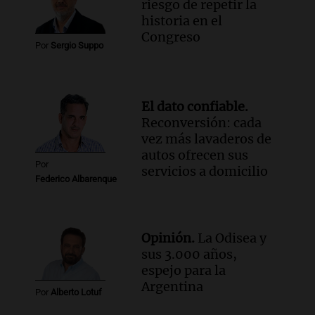
riesgo de repetir la
violencia escolar en lo que va del año,
historia en el
afirma el secretario Becker
Congreso
Panorama Federal
Por
Sergio Suppo
Episodios
Audio.
Terremoto en Colombia deja un
saldo trágico de 111 muertos y miles de
El dato confiable.
afectados en varias localidades
Reconversión: cada
Panorama Federal
vez más lavaderos de
Episodios
autos ofrecen sus
Por
servicios a domicilio
Federico Albarenque
Opinión.
La Odisea y
sus 3.000 años,
espejo para la
Argentina
Por
Alberto Lotuf