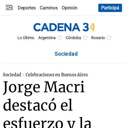
Deportes
Caminos
Opinión
Participá
Programas
Últimas coberturas
Últimas 24 h
En YouTube
Clima
Horóscopo
Lo Último
Argentina
Córdoba
Rosario
Sociedad
Sociedad
Celebraciones en Buenos Aires
Jorge Macri
destacó el
esfuerzo y la