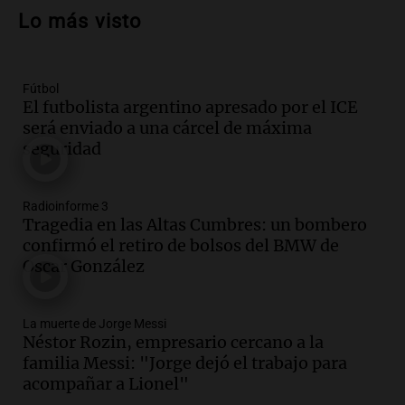
búsqueda y rescate tras recientes sismos
Lo más visto
y colapsos de edificios
Panorama Federal
Episodios
Fútbol
Audio.
Un sismo de 7.4 grados sacude a
El futbolista argentino apresado por el ICE
Colombia y deja más de 100 fallecidos y
será enviado a una cárcel de máxima
múltiples heridos
seguridad
Panorama Federal
Episodios
Audio.
Celebración del 114° aniversario
Radioinforme 3
de la Fuerza Aérea Argentina en Río
Tragedia en las Altas Cumbres: un bombero
Cuarto
confirmó el retiro de bolsos del BMW de
Panorama Federal
Oscar González
Episodios
Audio.
Temblor percibido en el Eje
La muerte de Jorge Messi
Cafetero de Colombia genera
Néstor Rozin, empresario cercano a la
preocupación en la población local
familia Messi: "Jorge dejó el trabajo para
Panorama Federal
acompañar a Lionel"
Episodios