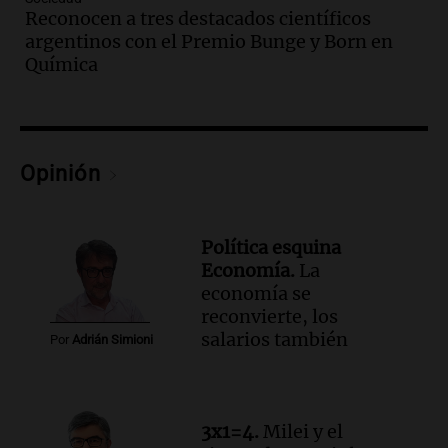
para 2027
Reconocen a tres destacados científicos
Panorama Federal
argentinos con el Premio Bunge y Born en
Episodios
Química
Audio.
Continúa el juicio a Óscar
González con testimonios clave sobre el
choque mortal
Panorama Federal
Opinión
Episodios
Audio.
Gustavo Sainz entrega viviendas
y critica la falta de aporte nacional en
proyectos provinciales
Política esquina
Panorama Federal
Economía.
La
Episodios
economía se
reconvierte, los
Audio.
Productores rurales protestan
salarios también
por el deterioro de rutas y caminos en el
Por
Adrián Simioni
país
Panorama Federal
Episodios
3x1=4.
Milei y el
Audio.
Salta registra 5.000 casos de