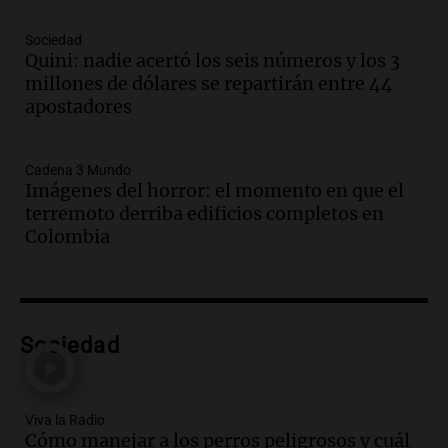
Audio.
A cuatro meses de su cirugía, una
figura del fútbol argentino comparte su
Sociedad
Quini: nadie acertó los seis números y los 3
lucha y recuperación emocional
millones de dólares se repartirán entre 44
Panorama Federal
apostadores
Episodios
Audio.
Nuestra corresponsal en
Mendoza visitó su colegio, que participa
Cadena 3 Mundo
en Grupos Corales
Imágenes del horror: el momento en que el
Edición 2026
terremoto derriba edificios completos en
Episodios
Colombia
Audio.
La ministra de Seguridad brinda
detalles sobre la esperada visita del Papa
a Córdoba en noviembre
Panorama Federal
Sociedad
Episodios
Audio.
Argentino en Colombia: "El
terremoto me levantó de la cama y no
sabía si salir corriendo"
Viva la Radio
Cómo manejar a los perros peligrosos y cuál
Viva la Radio