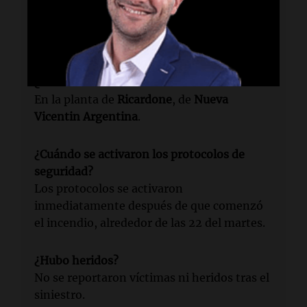
¿Qué ocurrió en la planta de Vicentin?
Se registró un incendio que fue controlado
en la madrugada del miércoles.
¿Dónde sucedió el incendio?
En la planta de
Ricardone
, de
Nueva
Vicentin Argentina
.
¿Cuándo se activaron los protocolos de
seguridad?
Los protocolos se activaron
inmediatamente después de que comenzó
el incendio, alrededor de las 22 del martes.
¿Hubo heridos?
No se reportaron víctimas ni heridos tras el
siniestro.