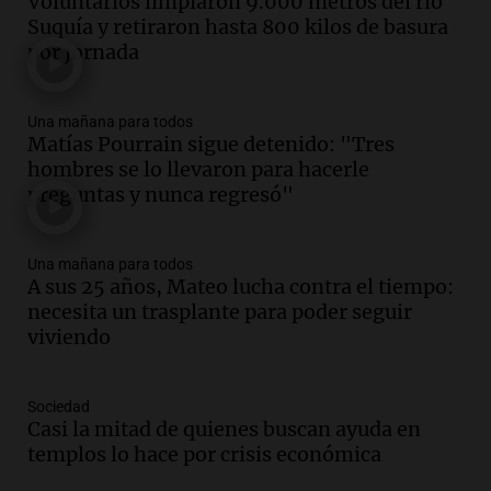
Voluntarios limpiaron 9.000 metros del río
Audio.
Mateo, a los 25 años, lucha
Suquía y retiraron hasta 800 kilos de basura
contra el tiempo: necesita un trasplante
por jornada
para poder seguir viviend
Una mañana para todos
Episodios
Una mañana para todos
Matías Pourrain sigue detenido: "Tres
Audio.
Estiman que la inflación nacional
hombres se lo llevaron para hacerle
de julio será menor al 2,9% registrado
preguntas y nunca regresó"
en CABA
Una mañana para todos
Episodios
Una mañana para todos
Audio.
Altas Cumbres: rescataron a una
A sus 25 años, Mateo lucha contra el tiempo:
cabra que llevaba ocho días atrapada en
necesita un trasplante para poder seguir
un precipicio
viviendo
Una mañana para todos
Episodios
Audio.
Chile planteó mejorar la
Sociedad
Casi la mitad de quienes buscan ayuda en
conectividad fronteriza, aérea y digital
templos lo hace por crisis económica
con Jujuy
Panorama Federal