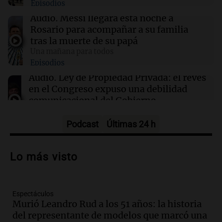
Episodios
Audio.
Messi llegará esta noche a
14:00
Sociedad
Rosario para acompañar a su familia
Casi la mitad de quienes buscan ayuda en
tras la muerte de su papá
templos lo hace por crisis económica
Una mañana para todos
Episodios
13:57
Una mañana para todos
Audio.
Ley de Propiedad Privada: el revés
Tragedia en Mendoza: un muerto y cinco
en el Congreso expuso una debilidad
heridos tras caer dos autos desde un puente
comunicacional del Gobierno
Una mañana para todos
Episodios
Podcast
Últimas 24 h
Audio.
Casabindo se prepara para una
celebración única: 30.000 turistas y el
Lo más visto
tradicional Toreo de la Vincha
Una mañana para todos
Episodios
Espectáculos
Audio.
Borges, abogada de Pourrain:
Murió Leandro Rud a los 51 años: la historia
"Tres hombres se lo llevaron para
del representante de modelos que marcó una
hacerle preguntas y nunca regresó"