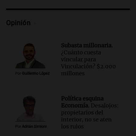
Episodios
Audio.
Del fitness a la longevidad: por
qué crece el consumo de alimentos con
Opinión
proteínas
Una mañana para todos
Episodios
Subasta millonaria.
Audio.
Investigan un asalto millonario a
¿Cuánto cuesta
la cooperativa Talamochita en Villa
vincular para
María
Vinculación? $2.000
Panorama Federal
millones
Por
Guillermo López
Episodios
Audio.
Vandalismo en San Miguel de
Tucumán: destruyeron 433 luminarias
Política esquina
públicas en 14 meses
Economía.
Desalojos:
Panorama Federal
propietarios del
Episodios
interior, no se aten
Audio.
Una mujer murió cuando
los rulos
Por
Adrián Simioni
esperaba cobrar su jubilación en un