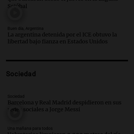
Jorge Messi en una entrevista con Rony
Setúbal
Vargas en 2007
Una mañana para todos
Episodios
Buen día, Argentina
Audio.
El abuelo de Agostina Vega, tras
La argentina detenida por el ICE obtuvo la
las nuevas detenciones: "En esa casa
libertad bajo fianza en Estados Unidos
todos tenían algo que ver"
Una mañana para todos
Episodios
Audio.
Una nutricionista derribó el mito
del desayuno ideal: qué alimentos
Sociedad
conviene priorizar
Una mañana para todos
Episodios
Sociedad
Barcelona y Real Madrid despidieron en sus
Audio.
Murió Jorge Messi
redes sociales a Jorge Messi
Una mañana para todos
Episodios
Una mañana para todos