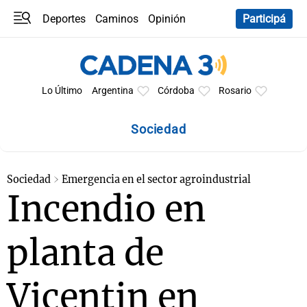
Deportes
Caminos
Opinión
Participá
Programas
Últimas coberturas
Últimas 24 h
En YouTube
Clima
Horóscopo
Lo Último
Argentina
Córdoba
Rosario
Sociedad
Sociedad
Emergencia en el sector agroindustrial
Incendio en
planta de
Vicentin en