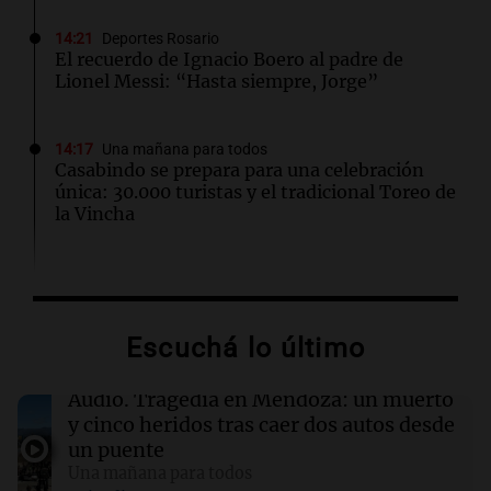
14:21
Deportes Rosario
El recuerdo de Ignacio Boero al padre de
Lionel Messi: “Hasta siempre, Jorge”
14:17
Una mañana para todos
Casabindo se prepara para una celebración
única: 30.000 turistas y el tradicional Toreo de
la Vincha
14:09
Una mañana para todos
Una nutricionista derribó el mito del
desayuno ideal: qué alimentos conviene
Escuchá lo último
priorizar
Audio.
Tragedia en Mendoza: un muerto
14:08
Una mañana para todos
y cinco heridos tras caer dos autos desde
A sus 25 años, Mateo lucha contra el tiempo:
un puente
necesita un trasplante para poder seguir
Una mañana para todos
viviendo