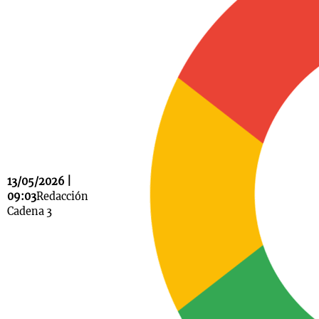
Notas
s
Notas
La Sole en
ial
Mundial 2026
Cadena 3
13/05/2026 |
09:03
Redacción
Cadena 3