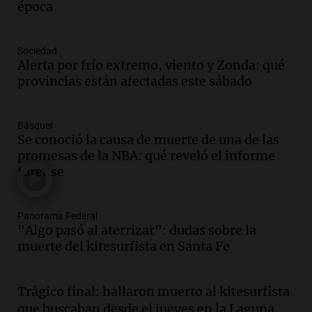
época
Una mañana para todos
Episodios
Audio.
Voluntarios limpiaron 9.000
Sociedad
metros del río Suquía y retiraron hasta
Alerta por frío extremo, viento y Zonda: qué
800 kilos de basura por jornada
provincias están afectadas este sábado
Una mañana para todos
Episodios
Básquet
Audio.
La historia de la servilleta que
Se conoció la causa de muerte de una de las
firmó Jorge Messi para el primer
promesas de la NBA: qué reveló el informe
contrato de Leo con Barcelona
forense
Una mañana para todos
Episodios
Panorama Federal
Audio.
Joan Gaspart: "Sin Jorge, no sé si
"Algo pasó al aterrizar": dudas sobre la
Messi hubiera llegado adonde llegó"
muerte del kitesurfista en Santa Fe
Una mañana para todos
Episodios
Trágico final: hallaron muerto al kitesurfista
Audio.
El orgullo y el sueño argentino de
que buscaban desde el jueves en la Laguna