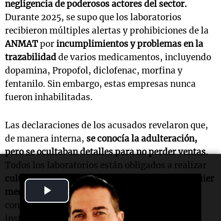
negligencia de poderosos actores del sector.
Durante 2025, se supo que los laboratorios
recibieron múltiples alertas y prohibiciones de la
ANMAT
por
incumplimientos y problemas en la
trazabilidad
de varios medicamentos, incluyendo
dopamina, Propofol, diclofenac, morfina y
fentanilo. Sin embargo, estas empresas nunca
fueron inhabilitadas.
Las declaraciones de los acusados revelaron que,
de manera interna,
se conocía la adulteración,
pero se ocultaban detalles para no perder ventas.
Todos los laboratorios están obligados a realizar
cultivos microbiológicos antes de lanzar cualquier
Play
medicamento inyectable
, cuyos resultados se
conocen a los 14 días. Aun así, en
Ramallo
, la
Video
instrucción de continuar vendiendo provenía