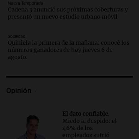
urbano móvil
Nueva Temporada
Cadena 3 anunció sus próximas coberturas y
Juntos
presentó un nuevo estudio urbano móvil
Episodios
Audio.
A 13 años de Salta 2141,
familiares mantienen vivo el reclamo de
Sociedad
memoria y justicia
Quiniela la primera de la mañana: conocé los
Noticias Rosario
números ganadores de hoy jueves 6 de
Episodios
agosto.
Audio.
Trasladaron a Cantero a una
cárcel federal de máxima seguridad:
"Buscamos evitar que dirija delitos"
Noticias Rosario
Opinión
Episodios
Audio.
Senado debatirá proyecto de
propiedad privada sin controvertido
El dato confiable.
capítulo de tierras hoy a las 14 horas
Miedo al despido: el
Noticias
46% de los
Episodios
empleados sufrió
Audio.
Asesinan a influencer mexicano