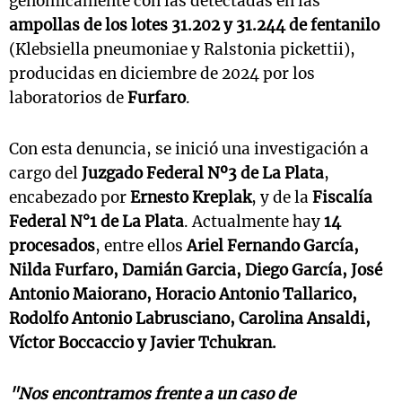
genómicamente con las detectadas en las
ampollas de los lotes 31.202 y 31.244 de fentanilo
(Klebsiella pneumoniae y Ralstonia pickettii),
producidas en diciembre de 2024 por los
laboratorios de
Furfaro
.
Con esta denuncia, se inició una investigación a
cargo del
Juzgado Federal Nº3 de La Plata
,
encabezado por
Ernesto Kreplak
, y de la
Fiscalía
Federal N°1 de La Plata
. Actualmente hay
14
procesados
, entre ellos
Ariel Fernando García,
Nilda Furfaro, Damián Garcia, Diego García, José
Antonio Maiorano, Horacio Antonio Tallarico,
Rodolfo Antonio Labrusciano, Carolina Ansaldi,
Víctor Boccaccio y Javier Tchukran.
"Nos encontramos frente a un caso de