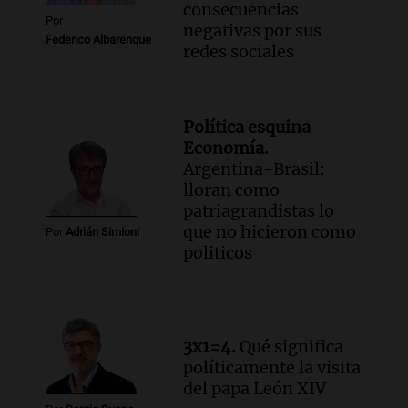
consecuencias
César Gastelum durante transmisión en
Por
negativas por sus
vivo en Culiacán, Sinaloa
Federico Albarenque
redes sociales
Panorama Federal
Episodios
Audio.
Detienen al esposo de mujer que
falleció tras supuesta explosión de
Política esquina
celular en Córdoba
Economía.
Noticias
Argentina-Brasil:
Episodios
lloran como
patriagrandistas lo
Audio.
El Vaticano expresa su apoyo a
que no hicieron como
madres buscadoras en México en medio
Por
Adrián Simioni
politicos
de crisis de desapariciones
Panorama Federal
Episodios
3x1=4.
Qué significa
políticamente la visita
del papa León XIV