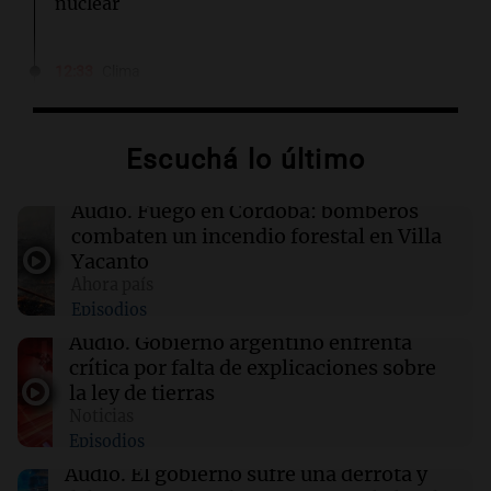
nuclear
12:33
Clima
Clima en Salta: cómo seguirá el tiempo este
jueves 6 de agosto
Escuchá lo último
12:33
Sociedad
El Coro Nacional de Niños se presentó en vivo
Audio.
Fuego en Córdoba: bomberos
con Nelson Castro tras su disolución por
combaten un incendio forestal en Villa
decreto
Yacanto
Ahora país
Episodios
12:28
Clima
Clima en Tucumán: cómo seguirá el tiempo
Audio.
Gobierno argentino enfrenta
este jueves 6 de agosto
crítica por falta de explicaciones sobre
la ley de tierras
Noticias
12:22
Clima
Episodios
Clima en Mendoza: cómo seguirá el tiempo
este jueves 6 de agosto
Audio.
El gobierno sufre una derrota y