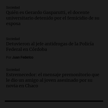
Audio.
Una historia de superación y
Sociedad
música: Paloma y su violín en Cadena 3
Quién es Gerardo Gasparutti, el docente
emocionan a todos
universitario detenido por el femicidio de su
Noticias
esposa
Episodios
Audio.
“Hicieron feliz a una palomita”:
la emotiva entrega del violín a la hija del
Sociedad
Detuvieron al jefe antidrogas de la Policía
histórico limpiavidrios
Federal en Córdoba
Juntos
Episodios
Por
Juan Federico
Audio.
Ley para regular refugios y
criaderos: "La superpoblación de perros
Sociedad
y gatos es gravísima"
Estremecedor: el mensaje premonitorio que
Noticias Rosario
le dio un amigo al joven asesinado por su
Episodios
novia en Chaco
Audio.
Miedo al despido: el 46% de los
empleados sufrió consecuencias
negativas por sus redes sociales
El dato confiable