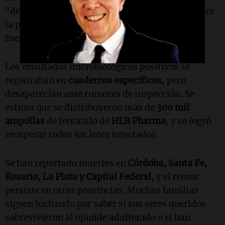
"desde arriba", a pesar de la incertidumbre sobre
la posible contaminación, según confirmaron
fuentes.
Los resultados microbiológicos positivos se
registraban en
cuadernos específicos
, pero
desaparecían ante rumores de inspección. Se
estima que se distribuyeron más de
300 mil
ampollas
de fentanilo de
HLB Pharma
, y se logró
recuperar todos los lotes infectados.
Se han reportado muertes en
Córdoba, Santa Fe,
Rosario, La Plata y Capital Federal
, y el temor
persiste en otras provincias. Muchas familias
siguen luchando por saber si sus seres queridos
sobrevivieron al opioide adulterado o si han