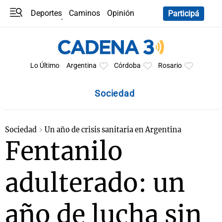
Deportes
Caminos
Opinión
Participá
Programas
Últimas coberturas
Últimas 24 h
En YouTube
Clima
Horóscopo
Lo Último
Argentina
Córdoba
Rosario
Sociedad
Sociedad
Un año de crisis sanitaria en Argentina
Fentanilo
adulterado: un
año de lucha sin