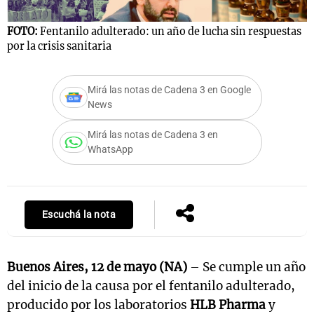
FOTO:
Fentanilo adulterado: un año de lucha sin respuestas
por la crisis sanitaria
Notas
s
Notas
Mirá las notas de Cadena 3 en Google
La Sole en
News
ial
Mundial 2026
Cadena 3
Mirá las notas de Cadena 3 en
WhatsApp
Escuchá la nota
Buenos Aires, 12 de mayo (NA)
– Se cumple un año
del inicio de la causa por el fentanilo adulterado,
producido por los laboratorios
HLB Pharma
y