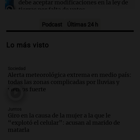
debe aceptar modificaciones en la ley de
tierras por falta de votos
Noticias
Episodios
Podcast
Últimas 24 h
Audio.
Santa Cruz restituye salarios
descontados a docentes por paro en dos
Lo más visto
fechas clave de 2023
Panorama Federal
Episodios
Sociedad
Audio.
Alertas meteorológicas en
Alerta meteorológica extrema en medio país:
Argentina: lluvias, tormentas y ráfagas
todas las zonas complicadas por lluvias y
de viento fuertes en varias provincias
vientos fuerte
Noticias
Episodios
Audio.
Coti, en plena gira europea:
Juntos
"Tocar en Liverpool es como tocar el
Giro en la causa de la mujer a la que le
cielo con las manos"
“explotó el celular”: acusan al marido de
Ahora país
matarla
Episodios