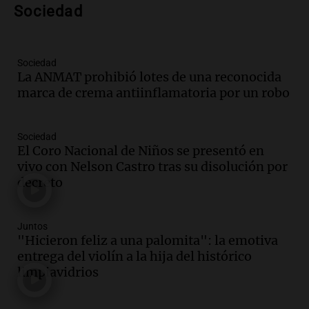
Sociedad
Episodios
Audio.
Del semáforo a la universidad: la
conmovedora historia de "El Duende" y
Sociedad
su hija violinista
La ANMAT prohibió lotes de una reconocida
La Mesa de Café
marca de crema antiinflamatoria por un robo
Episodios
Audio.
La pizzería más antigua de
Córdoba homenajeó a León XIV con una
Sociedad
pizza esculpida con su rostro
El Coro Nacional de Niños se presentó en
Radioinforme 3
vivo con Nelson Castro tras su disolución por
Episodios
decreto
Audio.
Cadena 3 presentó su nuevo
Estudio Urbano: recorrerá los barrios de
Juntos
Córdoba
"Hicieron feliz a una palomita": la emotiva
Juntos
entrega del violín a la hija del histórico
Episodios
limpiavidrios
Audio.
Cadena 3 anunció sus próximas
coberturas y presentó un nuevo estudio