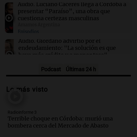
Abelardo De la Espriella asume la presidencia
Audio.
Luciano Cáceres llega a Córdoba a
de Colombia en un acto histórico
presentar “Paraíso”, una obra que
cuestiona certezas masculinas
Amamos Argentina
18:28
Viva la Radio Rosario
Episodios
Promocionan cortes de cerdo a precio
especial: "Hoy el tema económico cala"
Audio.
Giordano advirtió por el
endeudamiento: "La solución es que
haya más crédito y a menor tasa"
Informados al regreso
Episodios
Podcast
Últimas 24 h
Audio.
Media sanción a la ley de
inviolabilidad: un avance para
Lo más visto
propietarios e inquilinos en Argentina
Panorama Federal
Episodios
Radioinforme 3
Audio.
Promocionan cortes de cerdo
Terrible choque en Córdoba: murió una
ante la caída de consumo de carne de
bombera cerca del Mercado de Abasto
vaca por precios.
Viva la Radio Rosario