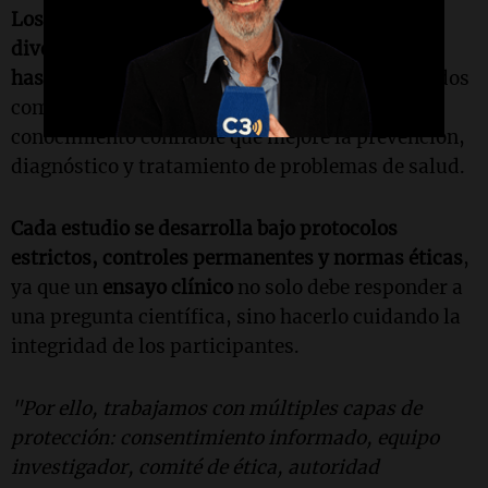
Los objetivos de estos ensayos pueden ser
diversos, desde probar una nueva intervención
hasta comparar estrategias existentes
, pero todos
comparten un objetivo común: generar
conocimiento confiable que mejore la prevención,
diagnóstico y tratamiento de problemas de salud.
Cada estudio se desarrolla bajo protocolos
estrictos, controles permanentes y normas éticas
,
ya que un
ensayo clínico
no solo debe responder a
una pregunta científica, sino hacerlo cuidando la
integridad de los participantes.
"Por ello, trabajamos con múltiples capas de
protección: consentimiento informado, equipo
investigador, comité de ética, autoridad