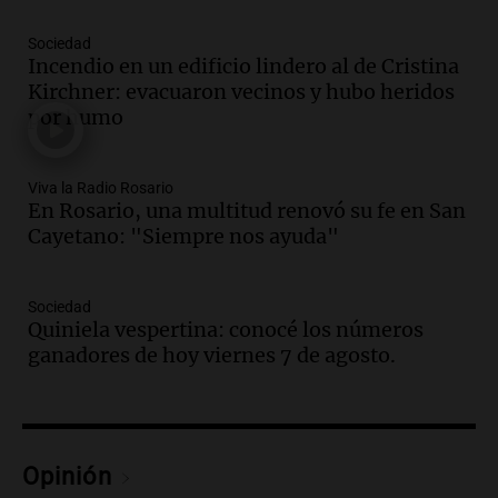
Argentina cae y preocupa a economistas
en un contexto de crisis económica
Sociedad
Panorama Federal
Incendio en un edificio lindero al de Cristina
Episodios
Kirchner: evacuaron vecinos y hubo heridos
por humo
Audio.
Audiencia por tragedia vial en
Altas Cumbres: peritos analizan
teléfono de Óscar González
Viva la Radio Rosario
Panorama Federal
En Rosario, una multitud renovó su fe en San
Episodios
Cayetano: "Siempre nos ayuda"
Audio.
Solicitan quiebra de Lebron
Group en medio de una investigación
por estafa piramidal millonaria
Sociedad
Quiniela vespertina: conocé los números
Panorama Federal
ganadores de hoy viernes 7 de agosto.
Episodios
Audio.
Detienen a pareja en Alderete por
venta de medicamentos controlados
mediante delivery
Panorama Federal
Opinión
Episodios