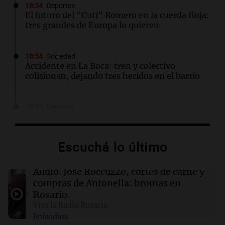
18:54
Deportes
El futuro del "Cuti" Romero en la cuerda floja:
tres grandes de Europa lo quieren
18:54
Sociedad
Accidente en La Boca: tren y colectivo
colisionan, dejando tres heridos en el barrio
18:37
Deportes
Luis Vidal, presidente de Recoleta, se niega a
jugar contra Boca: "O soy dirigente o jugador"
Escuchá lo último
18:36
Mundo
Helicóptero se estrella mientras combate
Audio.
José Roccuzzo, cortes de carne y
incendio forestal en Utah; estado de los
compras de Antonella: bromas en
pilotos es incierto
Rosario.
Viva la Radio Rosario
Episodios
18:33
Mundo