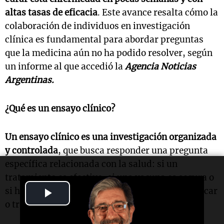
altas tasas de eficacia
. Este avance resalta cómo la
colaboración de individuos en investigación
clínica es fundamental para abordar preguntas
que la medicina aún no ha podido resolver, según
un informe al que accedió la
Agencia Noticias
Argentinas.
¿Qué es un ensayo clínico?
Un ensayo clínico es una investigación organizada
y controlada
, que busca responder una pregunta
específica relacionada con la salud: si un
tratamiento es efectivo, si una vacuna es segura o
Play
si hay una mejor manera de prevenir, diagnosticar
o tratar una enfermedad.
Video