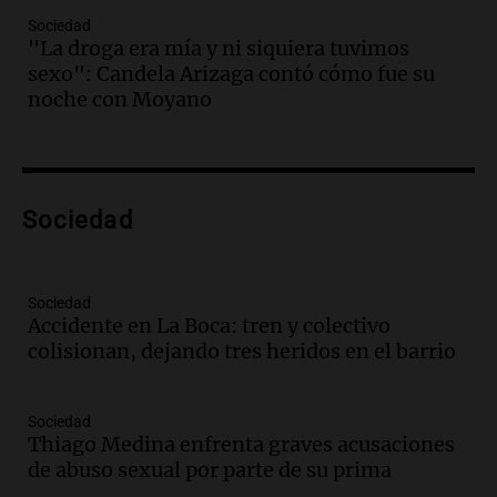
en Estados Unidos
Sociedad
Panorama Federal
"La droga era mía y ni siquiera tuvimos
Episodios
sexo": Candela Arizaga contó cómo fue su
Audio.
Fieles celebran a San Cayetano
noche con Moyano
en Córdoba pidiendo pan, paz y trabajo
Viva la Radio
Episodios
Audio.
Día Internacional de la Cerveza:
Sociedad
mitos, secretos y el desafío de producir
cerveza artesanal
Viva la Radio
Sociedad
Episodios
Accidente en La Boca: tren y colectivo
colisionan, dejando tres heridos en el barrio
Audio.
Tucumán enfrenta un equilibrio
financiero precario debido a la caída del
consumo y recaudación
Sociedad
Panorama Federal
Thiago Medina enfrenta graves acusaciones
Episodios
de abuso sexual por parte de su prima
Audio.
La calidad del empleo en