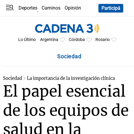
Deportes
Caminos
Opinión
Participá
Programas
Últimas coberturas
Últimas 24 h
En YouTube
Clima
Horóscopo
Lo Último
Argentina
Córdoba
Rosario
Sociedad
Sociedad
La importancia de la investigación clínica
El papel esencial
de los equipos de
salud en la