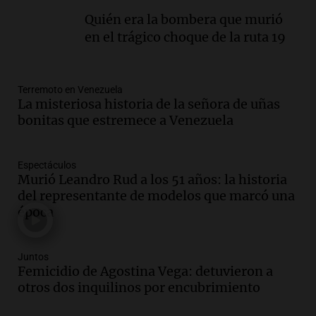
Episodios
Quién era la bombera que murió
en el trágico choque de la ruta 19
Audio.
Fieles movilizados por San
Cayetano en Rosario.
Viva la Radio Rosario
Episodios
Terremoto en Venezuela
La misteriosa historia de la señora de uñas
Audio.
Se registra inusual nevada en
bonitas que estremece a Venezuela
Zapala, Neuquén, con más de mil
camiones varados
Panorama Federal
Espectáculos
Murió Leandro Rud a los 51 años: la historia
Episodios
del representante de modelos que marcó una
Audio.
Controversia en el peronismo
época
mendocino por ausencia de senadora
embarazada en votación clave
Panorama Federal
Juntos
Episodios
Femicidio de Agostina Vega: detuvieron a
Audio.
Mateo Bouniba, joven de Villa
otros dos inquilinos por encubrimiento
María, necesita un trasplante de médula