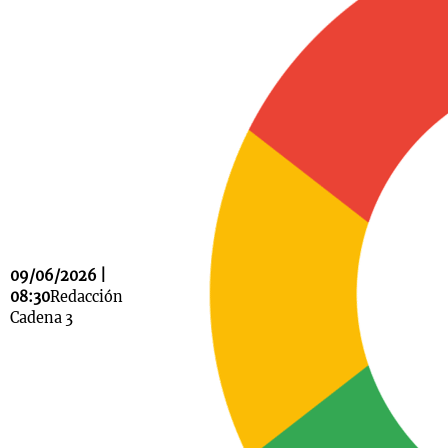
Notas
s
Notas
La Sole en
ial
Mundial 2026
Cadena 3
09/06/2026 |
08:30
Redacción
Cadena 3