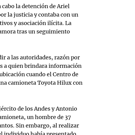
hombr
Episodios
a cabo la detención de Ariel
reprod
simula
r la justicia y contaba con un
Audio.
entre 
ivos y asociación ilícita. La
de rec
contra
por p
 Zamora tras un seguimiento
en San
Gonzá
de fert
Panorama F
Audio.
avanz
la ost
Episodios
r a las autoridades, razón por
es a quien brindara información
teatro
testim
de mil
 ubicación cuando el Centro de
la bie
clave 
Amamos Arg
 una camioneta Toyota Hilux con
Episodios
Audio.
la tem
accide
Marott
Rock R
Villa 
Ejército de los Andes y Antonio
cordob
bandas
Panorama F
 camioneta, un hombre de 37
Audio.
Episodios
ntos. Sin embargo, al realizar
Recole
todos 
 el individuo había presentado