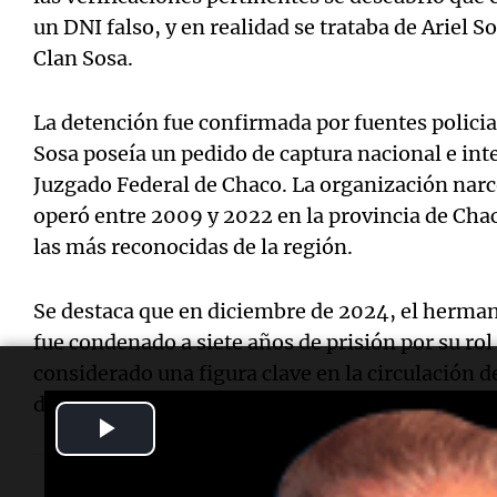
un DNI falso, y en realidad se trataba de Ariel So
Clan Sosa.
La detención fue confirmada por fuentes polici
Sosa poseía un pedido de captura nacional e int
Juzgado Federal de Chaco. La organización narc
operó entre 2009 y 2022 en la provincia de Chac
las más reconocidas de la región.
Se destaca que en diciembre de 2024, el herman
fue condenado a siete años de prisión por su rol
considerado una figura clave en la circulación 
del narcotráfico.
Play
Video