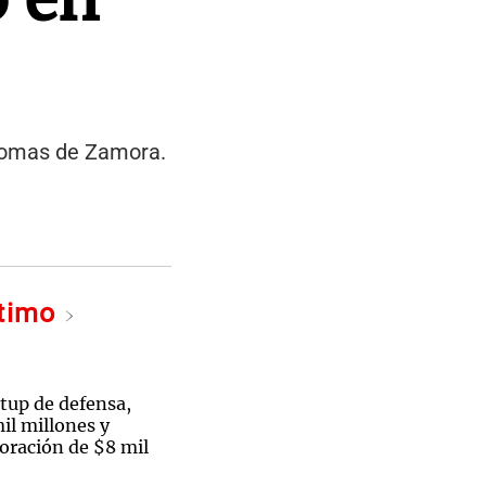
 Lomas de Zamora.
ltimo
rtup de defensa,
il millones y
oración de $8 mil