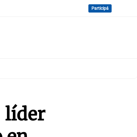
Participá
 líder
o en