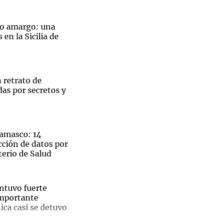
jo amargo: una
en la Sicilia de
Notas
tas
Notas
Venezuela de
 retrato de
 Groenlandia
Comprometidos
Madur
as por secretos y
amasco: 14
cción de datos por
terio de Salud
ntuvo fuerte
importante
ica casi se detuvo