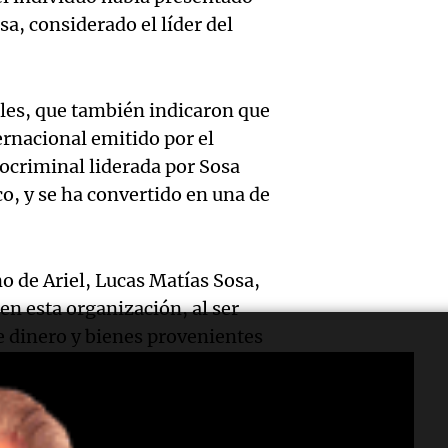
Blanca
“Enfre
jueves
sa, considerado el líder del
psicól
Audio.
Boca, 
Panorama F
expert
Episodios
Docen
donde 
ales, que también indicaron que
ludopa
italia
ser li
ernacional emitido por el
“Tener
ocriminal liderada por Sosa
visitar
La Cadena d
Audio.
o, y se ha convertido en una de
casino
Episodios
ciudad
Meteo
mano 
Córdob
alertó
peligr
o de Ariel, Lucas Matías Sosa,
interi
 en esta organización, al ser
Audio.
Niño t
La Argentin
de dinero y bienes provenientes
sobre 
Episodios
sigue
más ll
parqu
trabaj
evento
educat
[Fuente: Noticias Argentinas]
Audio.
para
extre