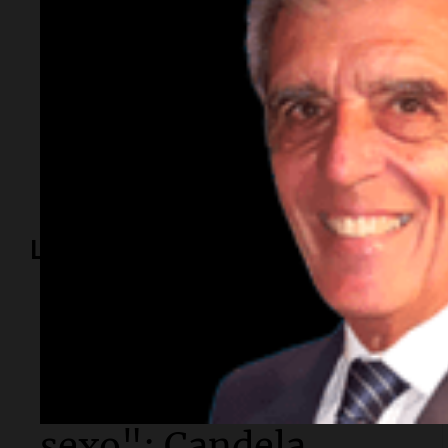
Temas
Captura nacional
Lomas de Zamora
narcotráfico
-chaco
Lo más visto
Sociedad
"La droga era mía y
ni siquiera tuvimos
sexo": Candela