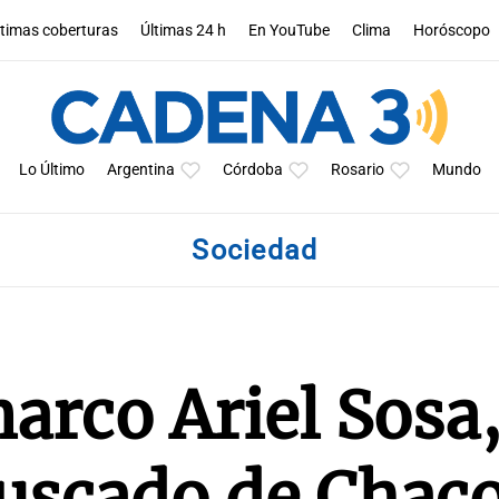
ltimas coberturas
Últimas 24 h
En YouTube
Clima
Horóscopo
Lo Último
Argentina
Córdoba
Rosario
Mundo
Sociedad
arco Ariel Sosa,
buscado de Chac