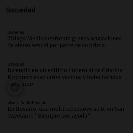
Episodios
Audio.
Detienen a pareja en Alderete por
Sociedad
venta de medicamentos controlados
mediante delivery
Panorama Federal
Sociedad
Episodios
Thiago Medina enfrenta graves acusaciones
de abuso sexual por parte de su prima
Audio.
El alzobispo García Cueva llama a
la clase dirigente a abordar problemas
económicos y sociales
Sociedad
Panorama Federal
Incendio en un edificio lindero al de Cristina
Episodios
Kirchner: evacuaron vecinos y hubo heridos
Audio.
La inflación en Buenos Aires
por humo
alcanza el 2,9% en julio, generando
incertidumbre sobre el IPC nacional
Panorama Federal
Viva la Radio Rosario
Episodios
En Rosario, una multitud renovó su fe en San
Cayetano: "Siempre nos ayuda"
Audio.
Descuentos de hasta 700.000
pesos en salarios docentes en Jujuy
generan fuertes críticas