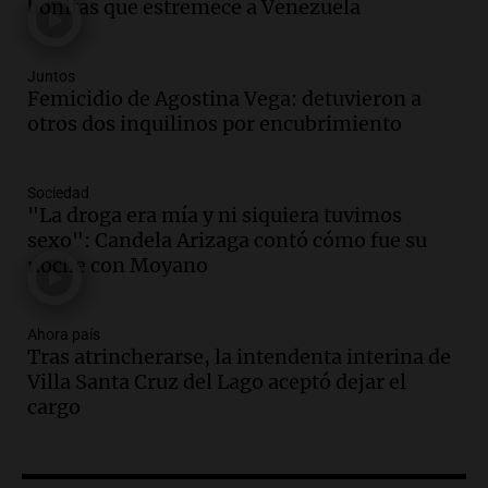
Audio.
Tucumán enfrenta un equilibrio
bonitas que estremece a Venezuela
financiero precario debido a la caída del
consumo y recaudación
Panorama Federal
Juntos
Femicidio de Agostina Vega: detuvieron a
Episodios
otros dos inquilinos por encubrimiento
Audio.
La calidad del empleo en
Argentina cae y preocupa a economistas
en un contexto de crisis económica
Sociedad
Panorama Federal
"La droga era mía y ni siquiera tuvimos
Episodios
sexo": Candela Arizaga contó cómo fue su
Audio.
Audiencia por tragedia vial en
noche con Moyano
Altas Cumbres: peritos analizan
teléfono de Óscar González
Ahora país
Panorama Federal
Tras atrincherarse, la intendenta interina de
Episodios
Villa Santa Cruz del Lago aceptó dejar el
Audio.
Solicitan quiebra de Lebron
cargo
Group en medio de una investigación
por estafa piramidal millonaria
Panorama Federal