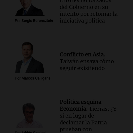
Errores no forzados
del Gobierno en su
intento por retomar la
iniciativa política
Por
Sergio Berensztein
Conflicto en Asia.
Taiwán ensaya cómo
seguir existiendo
Por
Marcos Calligaris
Política esquina
Economía.
Tierras: ¿Y
si en lugar de
declamar la Patria
prueban con
Por
Adrián Simioni