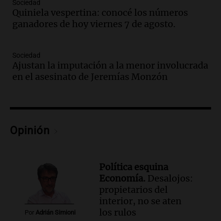
Sociedad
Panorama Federal
Quiniela vespertina: conocé los números
Episodios
ganadores de hoy viernes 7 de agosto.
Audio.
Docentes de Jujuy denuncian
descuentos de hasta 700.000 pesos en
sus salarios y genera alarma
Sociedad
Ajustan la imputación a la menor involucrada
Panorama Federal
en el asesinato de Jeremías Monzón
Episodios
Audio.
Siniestro vial en Salta: una mujer
fallece tras perder el control de su
vehículo
Panorama Federal
Opinión
Episodios
Audio.
Docentes de Jujuy enfrentan
descuentos de hasta 700.000 pesos en
Política esquina
sus salarios, denuncian desde el
Economía.
Desalojos:
sindicato
propietarios del
Panorama Federal
interior, no se aten
Episodios
Audio.
La justicia reconoce el COVID
los rulos
Por
Adrián Simioni