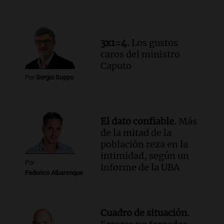
como enfermedad laboral tras caso de
docente fallecido en 2021
Panorama Federal
Episodios
3x1=4.
Los gustos
Audio.
Trágico siniestro vial en Salta:
caros del ministro
mujer pierde la vida en accidente en
Caputo
circunvalación Oeste
Por
Sergio Suppo
Panorama Federal
Episodios
Audio.
La justicia reconoce el COVID
como enfermedad laboral tras el
El dato confiable.
Más
fallecimiento de un docente
de la mitad de la
Panorama Federal
población reza en la
Episodios
intimidad, según un
Por
informe de la UBA
Federico Albarenque
Cuadro de situación.