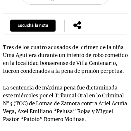
Notas
Escuchá la nota
s
Notas
La Sole en
ial
Mundial 2026
Cadena 3
Tres de los cuatro acusados del crimen de la niña
Uma Aguilera durante un intento de robo cometido
en la localidad bonaerense de Villa Centenario,
fueron condenados a la pena de prisión perpetua.
La sentencia de máxima pena fue dictaminada
este miércoles por el Tribunal Oral en lo Criminal
N°3 (TOC) de Lomas de Zamora contra Ariel Acuña
Vega, Axel Emiliano “Pelusa” Rojas y Miguel
Pastor “Patoto” Romero Molinas.