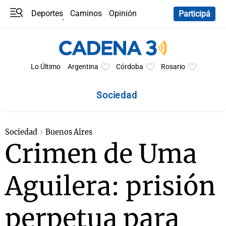
Deportes
Caminos
Opinión
Participá
Programas
Últimas coberturas
Últimas 24 h
En YouTube
Clima
Horóscopo
Lo Último
Argentina
Córdoba
Rosario
Sociedad
Sociedad
Buenos Aires
Crimen de Uma
Aguilera: prisión
perpetua para