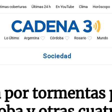
ltimas coberturas
Últimas 24 h
En YouTube
Clima
Horóscopo
Lo Último
Argentina
Córdoba
Rosario
Mundo
Sociedad
a por tormentas 
oba y otras cuat