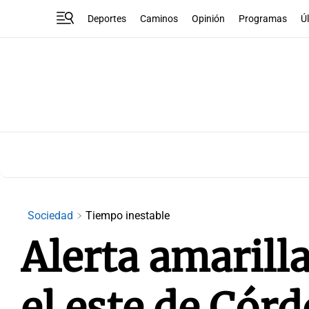
Deportes
Caminos
Opinión
Programas
Ú
Sociedad
Tiempo inestable
Alerta amarill
el este de Córd