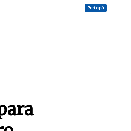
Participá
para
ro