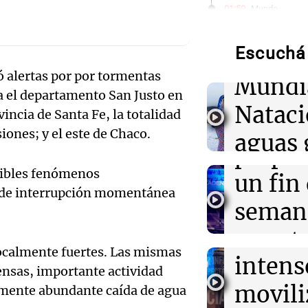
Audio.
01:59
Mundo
Laura Galván br
de neo
Centroamerica
establece nuevo
Escuchá 
compit
 alertas por por tormentas
Mundi
01:29
Ciencia
Audio.
ra el departamento San Justo en
La fertilizació
Nataci
del trabajo en 
incia de Santa Fe, la totalidad
Mendo
espermatozoid
iones; y el este de Chaco.
aguas 
estudio
prepar
frente 
osibles fenómenos
Audio.
un fin
01:24
Mundo
Tiroteo en escu
o de interrupción momentánea
Moren
Tailandia: vario
Galleg
seman
ataque
Turno Noch
enfren
y prot
Episodios
Audio.
localmente fuertes. Las mismas
01:09
Mundo
intens
ley de 
La transformac
nsas, importante actividad
el Sen
modernización 
movili
Panorama F
almente abundante caída de agua
efectos en los 
propi
Episodios