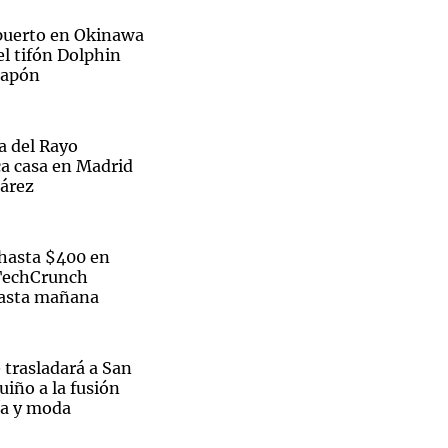
opuerto en Okinawa
el tifón Dolphin
 Japón
Notas
tas
Notas
ra del Rayo
Venezuela de
ca casa en Madrid
 Groenlandia
Comprometidos
Madur
uárez
hasta $400 en
 TechCrunch
hasta mañana
 trasladará a San
uiño a la fusión
ía y moda