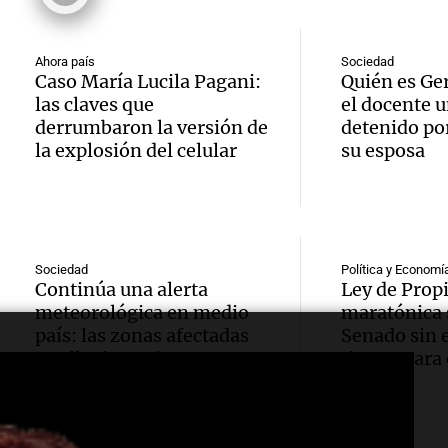
Blanca
“Enfre
jueves
psicól
Audio.
Boca, 
Panorama F
Ahora país
Sociedad
expert
Episodios
Caso María Lucila Pagani:
Quién es Ge
Docen
donde 
las claves que
el docente u
ludopa
derrumbaron la versión de
detenido por
italia
ser li
la explosión del celular
su esposa
“Tener
visitar
La Cadena d
Audio.
casino
Episodios
ciudad
Meteo
mano 
Córdob
alertó
Sociedad
Política y Economí
peligr
Continúa una alerta
Ley de Prop
interi
Audio.
meteorológica en medio
maratónica 
Niño t
La Argentin
país: las zonas afectadas
Senado sin e
sobre 
Episodios
sigue
más ll
por lluvias y vientos
tierras para
parqu
fuertes
trabaj
evento
educat
Audio.
para
extre