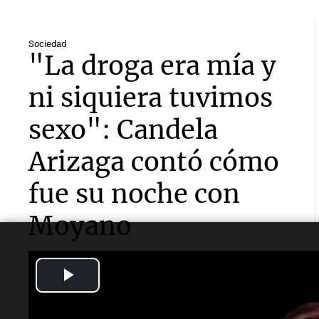
Sociedad
"La droga era mía y
ni siquiera tuvimos
sexo": Candela
Arizaga contó cómo
fue su noche con
Moyano
La influencer declaró ante la Fiscalía por el episodio
Play
ocurrido esta semana y aseguró que el hijo del
dirigente no la agredió.
Video