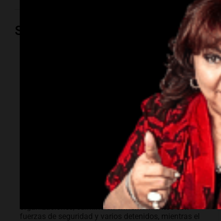
Sociedad
Sociedad
Enfrentamientos y
caos en la protesta
contra la Ley de
Inviolabilidad de la
Propiedad Privada
La movilización, organizada por diversas
organizaciones, culminó en enfrentamientos con
fuerzas de seguridad y varios detenidos, mientras el