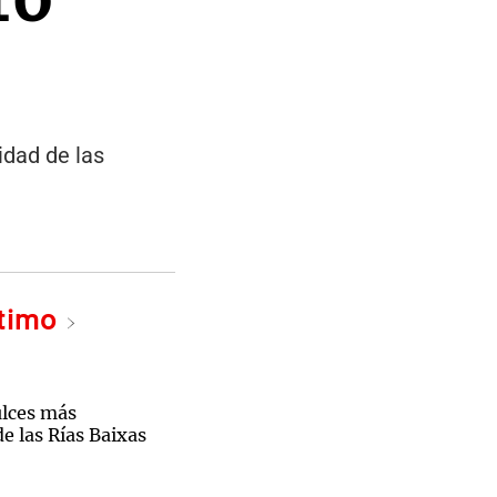
idad de las
ltimo
ulces más
e las Rías Baixas