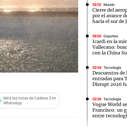
03:02
Mundo
Cierre del aer
por el avance d
hacia el sur de
03:00
Deportes
Notas
Notas
No
Icardi en la mi
Vallecano: bus
e en Cadena 3
El huracán de Arequito
Cadena 3 en
con la China S
02:04
Tecnología
Descuentos de 
entradas para
Disrupt 2026 
Mirá las notas de Cadena 3 en
02:03
Tecnología
WhatsApp
Vogue World se
Francisco: un g
entre tecnolog