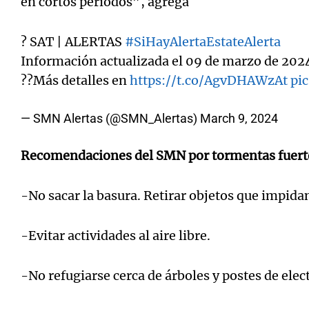
en cortos períodos”, agrega
? SAT | ALERTAS
#SiHayAlertaEstateAlerta
Información actualizada el 09 de marzo de 2024
??Más detalles en
https://t.co/AgvDHAWzAt
pi
— SMN Alertas (@SMN_Alertas)
March 9, 2024
Recomendaciones del SMN por tormentas fuert
-No sacar la basura. Retirar objetos que impidan
-Evitar actividades al aire libre.
-No refugiarse cerca de árboles y postes de elec