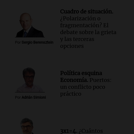
Cuadro de situación.
¿Polarización o
fragmentación? El
debate sobre la grieta
y las terceras
Por
Sergio Berensztein
opciones
Política esquina
Economía.
Puertos:
un conflicto poco
práctico
Por
Adrián Simioni
3x1=4.
¿Cuántos