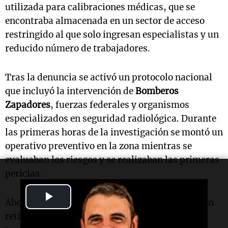
utilizada para calibraciones médicas, que se
encontraba almacenada en un sector de acceso
restringido al que solo ingresan especialistas y un
reducido número de trabajadores.
Tras la denuncia se activó un protocolo nacional
que incluyó la intervención de
Bomberos
Zapadores
, fuerzas federales y organismos
especializados en seguridad radiológica. Durante
las primeras horas de la investigación se montó un
operativo preventivo en la zona mientras se
evaluaban los riesgos y se realizaban las primeras
pericias.
Play
Ahora la principal incógnita es determinar quién
retiró la cápsula y con qué finalidad. Los
Video