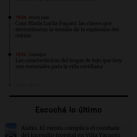
13:54
Ahora país
Caso María Lucila Pagani: las claves que
derrumbaron la versión de la explosión del
celular
13:52
Consejos
Las características del hogar de lujo que hoy
son esenciales para la vida cotidiana
13:41
Mundo
Brote de salmonela en EE.UU. asociado a
jalapeños de una granja en México
Escuchá lo último
13:35
Deportes
Boca se muda al estadio de Huracán por
Audio.
El viento complica el combate
trabajos en La Bombonera
del incendio forestal en Villa Yacanto