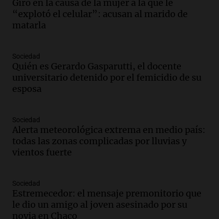
Giro en la causa de la mujer a la que le
Miguel de Tucumán solicitará informe
“explotó el celular”: acusan al marido de
tras explosión mortal en edificio
matarla
Panorama Federal
Episodios
Audio.
Consejo Deliberante de San
Sociedad
Miguel de Tucumán pide informe tras
Quién es Gerardo Gasparutti, el docente
explosión en edificio de Montiagudo
universitario detenido por el femicidio de su
Panorama Federal
esposa
Episodios
Audio.
Cuatro policías imputados por
Sociedad
arrestar y agredir a una niña de 13 años
Alerta meteorológica extrema en medio país:
en Tucumán
todas las zonas complicadas por lluvias y
Panorama Federal
vientos fuerte
Episodios
Audio.
Fuertes vientos afectan a Tafí del
Valle con ráfagas de hasta 90 km/h y
Sociedad
Estremecedor: el mensaje premonitorio que
causan daños
le dio un amigo al joven asesinado por su
Panorama Federal
novia en Chaco
Episodios