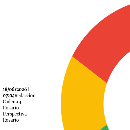
Notas
s
Notas
La Sole en
ial
Mundial 2026
Cadena 3
18/06/2026 |
07:04
Redacción
Cadena 3
Rosario
Perspectiva
Rosario