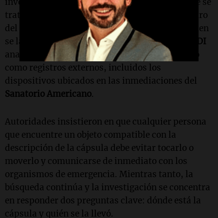
investigadores descartaron por el momento que se
trata simplemente de un objeto extraviado dentro
del establecimiento y buscan establecer si alguien
se la llevó de manera deliberada. Para ello, la
PDI
analiza tanto las cámaras internas del instituto
como registros externos, incluidos los
dispositivos ubicados en las inmediaciones del
Sanatorio Americano
.
Autoridades insistieron en que cualquier persona
que encuentre un objeto compatible con la
descripción de la cápsula debe evitar tocarlo o
moverlo y comunicarse de inmediato con los
organismos de emergencia. Mientras tanto, la
búsqueda continúa y la investigación se concentra
en responder dos preguntas clave: dónde está la
cápsula y quién se la llevó.