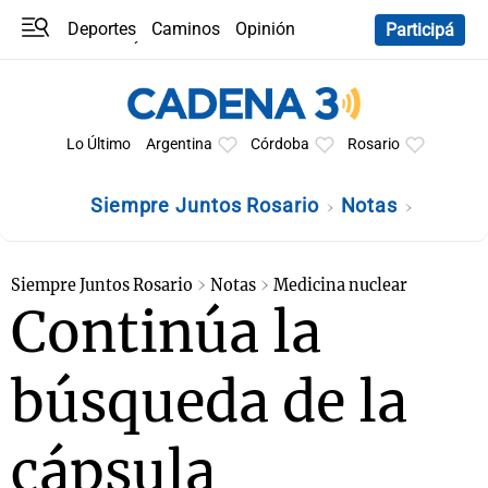
Deportes
Caminos
Opinión
Participá
Programas
Últimas coberturas
Últimas 24 h
En YouTube
Clima
Horóscopo
Lo Último
Argentina
Córdoba
Rosario
Siempre Juntos Rosario
Notas
Siempre Juntos Rosario
Notas
Medicina nuclear
Continúa la
búsqueda de la
cápsula