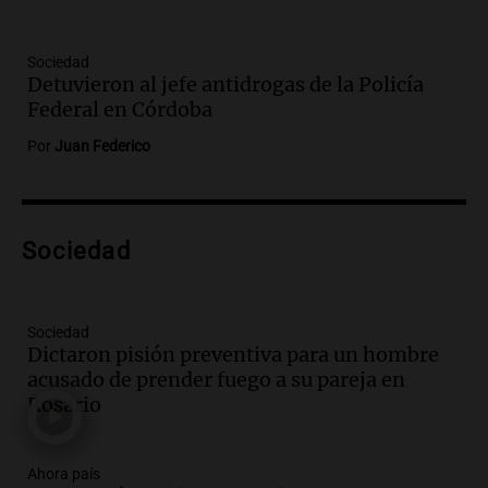
Audio.
San Juan recibe 250 millones de
dólares para infraestructura a través del
Sociedad
Proyecto Vicuña de minería
Detuvieron al jefe antidrogas de la Policía
Noticias
Federal en Córdoba
Episodios
Por
Juan Federico
Audio.
Fuego en Córdoba: bomberos
combaten un incendio forestal en Villa
Yacanto
Ahora país
Sociedad
Episodios
Audio.
Gobierno argentino enfrenta
crítica por falta de explicaciones sobre
Sociedad
la ley de tierras
Dictaron pisión preventiva para un hombre
Noticias
acusado de prender fuego a su pareja en
Episodios
Rosario
Audio.
El gobierno sufre una derrota y
debe aceptar modificaciones en la ley de
tierras por falta de votos
Ahora país