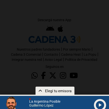
Descargá nuestra App
|
|
Nuestros padres fundadores
Por siempre Mario
|
|
|
|
Cadena 3 Comercial
Contacto
Cadena Heat
La Popu
|
|
Integrar nuestra red
Aviso Legal
Política de Privacidad
Seguinos en
Elegí tu emisora
La Argentina Posible
Guillermo López