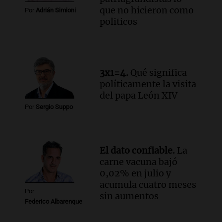
que no hicieron como
empleados sufrió consecuencias
Por
Adrián Simioni
politicos
negativas por sus redes sociales
El dato confiable
Episodios
3x1=4.
Qué significa
políticamente la visita
del papa León XIV
Por
Sergio Suppo
El dato confiable.
La
carne vacuna bajó
0,02% en julio y
acumula cuatro meses
Por
sin aumentos
Federico Albarenque