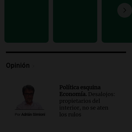
Audio.
Solans Hoteles es patrocinante
porque el concurso “abre un espacio a la
creatividad”
Edición 2026
Episodios
Audio.
Femicidio por fuego en el auto:
qué dijo la defensa del esposo acusado
Radioinforme 3
Episodios
Opinión
Política esquina
Economía.
Desalojos:
propietarios del
interior, no se aten
los rulos
Por
Adrián Simioni