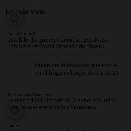
Audio.
Tucumán enfrenta un equilibrio
financiero precario debido a la caída del
Lo más visto
consumo y recaudación
Panorama Federal
Episodios
Radioinforme 3
Audio.
La calidad del empleo en
Terrible choque en Córdoba: murió una
Argentina cae y preocupa a economistas
bombera cerca del Mercado de Abasto
en un contexto de crisis económica
Panorama Federal
Episodios
Quién era la bombera que murió
Audio.
Audiencia por tragedia vial en
en el trágico choque de la ruta 19
Altas Cumbres: peritos analizan
teléfono de Óscar González
Panorama Federal
Terremoto en Venezuela
Episodios
La misteriosa historia de la señora de uñas
Audio.
Solicitan quiebra de Lebron
bonitas que estremece a Venezuela
Group en medio de una investigación
por estafa piramidal millonaria
Panorama Federal
Juntos