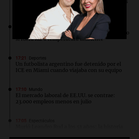
Estudio en la Antártida revela riesgos sociales
para astronautas en misiones prolongadas
17:31
Ciencia
Científicos de UCLA logran guiar el calor como
si fuera luz a temperatura ambiente
17:21
Deportes
Un futbolista argentino fue detenido por el
ICE en Miami cuando viajaba con su equipo
17:10
Mundo
El mercado laboral de EE.UU. se contrae:
23.000 empleos menos en julio
17:05
Espectáculos
Murió Leandro Rud a los 51 años: la historia
del representante de modelos que marcó una
época