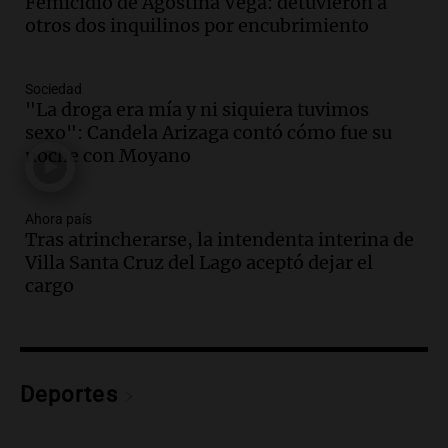
Femicidio de Agostina Vega: detuvieron a
Episodios
otros dos inquilinos por encubrimiento
Audio.
Detienen a pareja en Alderete por
venta de medicamentos controlados
mediante delivery
Sociedad
Panorama Federal
"La droga era mía y ni siquiera tuvimos
Episodios
sexo": Candela Arizaga contó cómo fue su
Audio.
El alzobispo García Cueva llama a
noche con Moyano
la clase dirigente a abordar problemas
económicos y sociales
Ahora país
Panorama Federal
Tras atrincherarse, la intendenta interina de
Episodios
Villa Santa Cruz del Lago aceptó dejar el
Audio.
La inflación en Buenos Aires
cargo
alcanza el 2,9% en julio, generando
incertidumbre sobre el IPC nacional
Panorama Federal
Episodios
Audio.
Descuentos de hasta 700.000
Deportes
pesos en salarios docentes en Jujuy
generan fuertes críticas