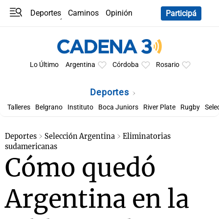
Deportes
Caminos
Opinión
Participá
Programas
Últimas coberturas
Últimas 24 h
En YouTube
Clima
Horóscopo
Lo Último
Argentina
Córdoba
Rosario
Deportes
Talleres
Belgrano
Instituto
Boca Juniors
River Plate
Rugby
Sele
Deportes
Selección Argentina
Eliminatorias
sudamericanas
Cómo quedó
Argentina en la