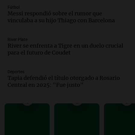
docente fallecido en 2021
Fútbol
Messi respondió sobre el rumor que
Panorama Federal
vinculaba a su hijo Thiago con Barcelona
Episodios
Audio.
Trágico siniestro vial en Salta:
mujer pierde la vida en accidente en
River Plate
circunvalación Oeste
River se enfrenta a Tigre en un duelo crucial
Panorama Federal
para el futuro de Coudet
Episodios
Audio.
La justicia reconoce el COVID
como enfermedad laboral tras el
Deportes
Tapia defendió el título otorgado a Rosario
fallecimiento de un docente
Central en 2025: "Fue justo"
Panorama Federal
Episodios
Audio.
Encuentran cuerpo en el Riacho
Santa Fe: se trataría de un hombre
desaparecido mientras practicaba
kitesurf
Panorama Federal
Episodios