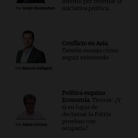
intento por retomar la
iniciativa política
Por
Sergio Berensztein
Conflicto en Asia.
Taiwán ensaya cómo
seguir existiendo
Por
Marcos Calligaris
Política esquina
Economía.
Tierras: ¿Y
si en lugar de
declamar la Patria
prueban con
Por
Adrián Simioni
ocuparla?