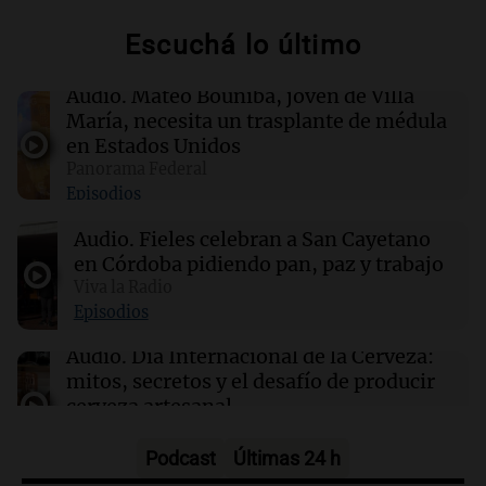
Escuchá lo último
16:50
Radioinforme 3
Fieles celebran a San Cayetano en Córdoba
Audio.
Mateo Bouniba, joven de Villa
pidiendo pan, paz y trabajo
María, necesita un trasplante de médula
en Estados Unidos
Panorama Federal
16:50
Política y Economía
Episodios
"El tigre y el león": el efusivo encuentro entre
Milei y De la Espriella antes de su asunción
Audio.
Fieles celebran a San Cayetano
en Córdoba pidiendo pan, paz y trabajo
16:49
Viva la Radio
Cultura
La Feria de Editores 2026: un espacio para la
Episodios
cultura y la premiación de librerías
Audio.
Día Internacional de la Cerveza:
mitos, secretos y el desafío de producir
cerveza artesanal
Viva la Radio
Episodios
Podcast
Últimas 24 h