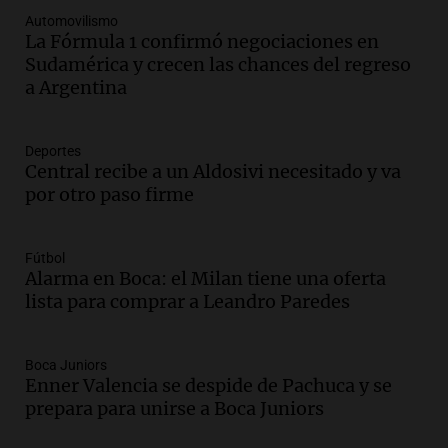
Panorama Federal
Automovilismo
Episodios
La Fórmula 1 confirmó negociaciones en
Sudamérica y crecen las chances del regreso
Audio.
Docentes de Jujuy denuncian
a Argentina
descuentos de hasta 700.000 pesos en
sus salarios y genera alarma
Panorama Federal
Deportes
Episodios
Central recibe a un Aldosivi necesitado y va
Audio.
Siniestro vial en Salta: una mujer
por otro paso firme
fallece tras perder el control de su
vehículo
Panorama Federal
Fútbol
Episodios
Alarma en Boca: el Milan tiene una oferta
Audio.
Docentes de Jujuy enfrentan
lista para comprar a Leandro Paredes
descuentos de hasta 700.000 pesos en
sus salarios, denuncian desde el
sindicato
Boca Juniors
Enner Valencia se despide de Pachuca y se
Panorama Federal
prepara para unirse a Boca Juniors
Episodios
Audio.
La justicia reconoce el COVID
como enfermedad laboral tras caso de