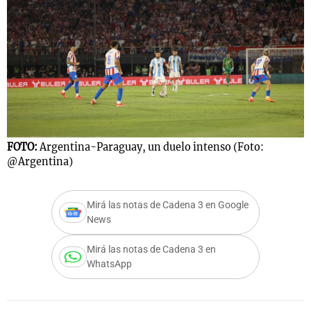
Notas
s
Notas
La Sole en
ial
Mundial 2026
Cadena 3
FOTO:
Argentina-Paraguay, un duelo intenso (Foto:
@Argentina)
Mirá las notas de Cadena 3 en Google
News
Mirá las notas de Cadena 3 en
WhatsApp