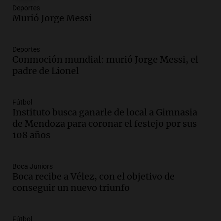
Jorge Messi en una entrevista con Rony
Deportes
Vargas en 2007
Murió Jorge Messi
Una mañana para todos
Episodios
Audio.
El abuelo de Agostina Vega, tras
Deportes
Conmoción mundial: murió Jorge Messi, el
las nuevas detenciones: "En esa casa
padre de Lionel
todos tenían algo que ver"
Una mañana para todos
Episodios
Fútbol
Audio.
Una nutricionista derribó el mito
Instituto busca ganarle de local a Gimnasia
del desayuno ideal: qué alimentos
de Mendoza para coronar el festejo por sus
conviene priorizar
108 años
Una mañana para todos
Episodios
Boca Juniors
Boca recibe a Vélez, con el objetivo de
Audio.
Murió Jorge Messi
conseguir un nuevo triunfo
Una mañana para todos
Episodios
Fútbol