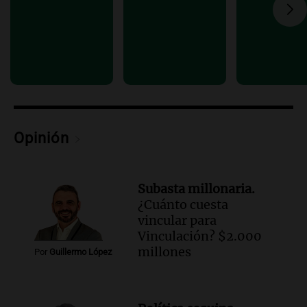
Episodios
Audio.
Del fitness a la longevidad: por
qué crece el consumo de alimentos con
proteínas
Una mañana para todos
Episodios
Audio.
Investigan un asalto millonario a
la cooperativa Talamochita en Villa
Opinión
María
Panorama Federal
Episodios
Subasta millonaria.
¿Cuánto cuesta
vincular para
Vinculación? $2.000
millones
Por
Guillermo López