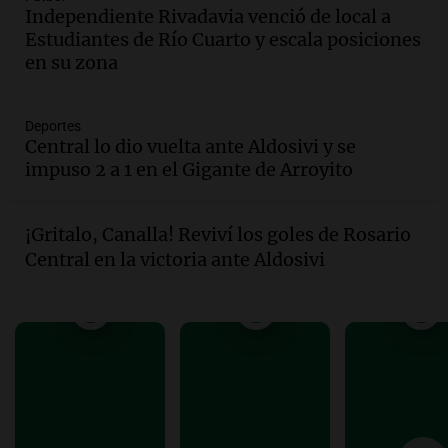
Audio.
Mateo, a los 25 años, lucha
Independiente Rivadavia venció de local a
contra el tiempo: necesita un trasplante
Estudiantes de Río Cuarto y escala posiciones
para poder seguir viviend
en su zona
Una mañana para todos
Episodios
Deportes
Audio.
Estiman que la inflación nacional
Central lo dio vuelta ante Aldosivi y se
de julio será menor al 2,9% registrado
impuso 2 a 1 en el Gigante de Arroyito
en CABA
Una mañana para todos
Episodios
¡Gritalo, Canalla! Reviví los goles de Rosario
Audio.
Altas Cumbres: rescataron a una
Central en la victoria ante Aldosivi
cabra que llevaba ocho días atrapada en
un precipicio
Una mañana para todos
Episodios
Audio.
Chile planteó mejorar la
conectividad fronteriza, aérea y digital
con Jujuy
Panorama Federal