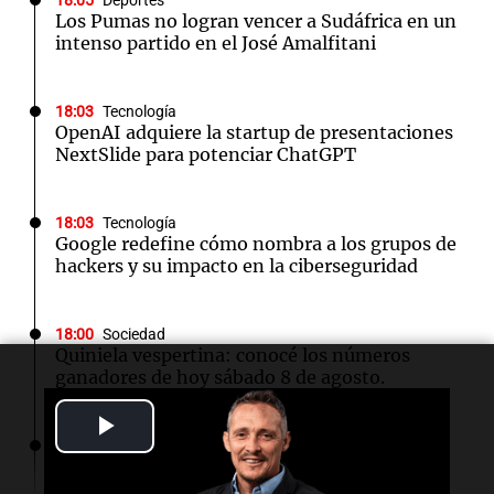
18:05
Deportes
Los Pumas no logran vencer a Sudáfrica en un
intenso partido en el José Amalfitani
18:03
Tecnología
OpenAI adquiere la startup de presentaciones
NextSlide para potenciar ChatGPT
18:03
Tecnología
Google redefine cómo nombra a los grupos de
hackers y su impacto en la ciberseguridad
18:00
Sociedad
Quiniela vespertina: conocé los números
ganadores de hoy sábado 8 de agosto.
Play
17:55
Sociedad
Detuvieron en España a un exmodelo
Video
argentino acusado de matar a su expareja