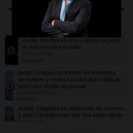
17:47
Cadena 3 Mundo
Escuchá lo último
El impactante momento en que un terremoto
sorprendió a médicos durante una cirugía en
Japón
Audio.
Orellana Lucca celebró su peña
de folclore en Córdoba
17:47
Mundo
Tarde y Media
Conductores demandan a Mercedes AMG por
Episodios
quemaduras ocasionadas por el logotipo del
vehículo
Audio.
Trágico accidente en Mendoza:
un muerto y varios heridos tras caída de
vehículos desde un puente
17:43
Deportes
Panorama Federal
Deportivo Riestra se impone 2-0 a
Episodios
Estudiantes y se posiciona en la tabla
Audio.
Tragedia en Mendoza: un muerto
y cinco heridos tras caer dos autos desde
un puente
Una mañana para todos