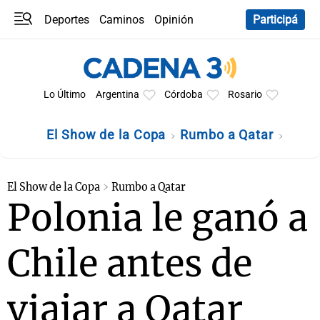
Deportes
Caminos
Opinión
Participá
Programas
Últimas coberturas
Últimas 24 h
En YouTube
Clima
Horóscopo
Lo Último
Argentina
Córdoba
Rosario
El Show de la Copa
Rumbo a Qatar
El Show de la Copa
Rumbo a Qatar
Polonia le ganó a
Chile antes de
viajar a Qatar