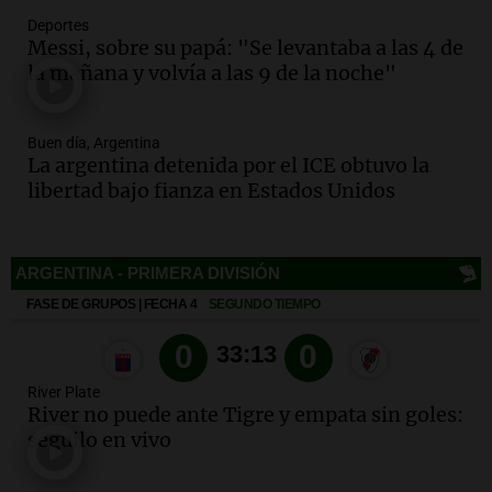
Una mañana para todos
Deportes
Episodios
Messi, sobre su papá: "Se levantaba a las 4 de
la mañana y volvía a las 9 de la noche"
Audio.
Voluntarios limpiaron 9.000
metros del río Suquía y retiraron hasta
800 kilos de basura por jornada
Buen día, Argentina
Una mañana para todos
La argentina detenida por el ICE obtuvo la
Episodios
libertad bajo fianza en Estados Unidos
Audio.
La historia de la servilleta que
firmó Jorge Messi para el primer
contrato de Leo con Barcelona
Una mañana para todos
Episodios
Deportes
Audio.
Joan Gaspart: "Sin Jorge, no sé si
Messi hubiera llegado adonde llegó"
River Plate
Una mañana para todos
River no puede ante Tigre y empata sin goles:
Episodios
seguilo en vivo
Audio.
El orgullo y el sueño argentino de