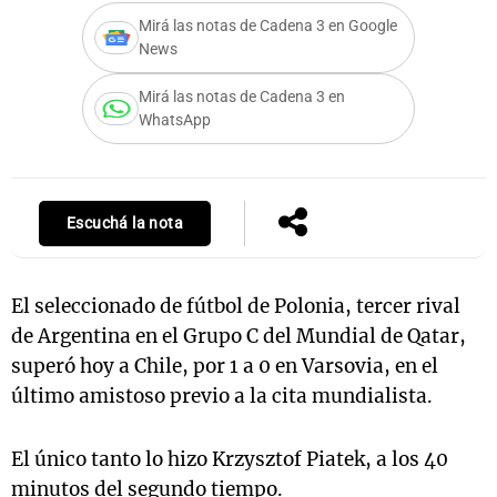
Mirá las notas de Cadena 3 en Google
News
Notas
Mirá las notas de Cadena 3 en
s
Notas
WhatsApp
La Sole en
ial
Mundial 2026
Cadena 3
Escuchá la nota
El seleccionado de fútbol de Polonia, tercer rival
de Argentina en el Grupo C del Mundial de Qatar,
superó hoy a Chile, por 1 a 0 en Varsovia, en el
último amistoso previo a la cita mundialista.
El único tanto lo hizo Krzysztof Piatek, a los 40
minutos del segundo tiempo.