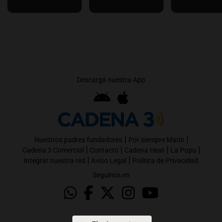
Descargá nuestra App
|
|
Nuestros padres fundadores
Por siempre Mario
|
|
|
|
Cadena 3 Comercial
Contacto
Cadena Heat
La Popu
|
|
Integrar nuestra red
Aviso Legal
Política de Privacidad
Seguinos en