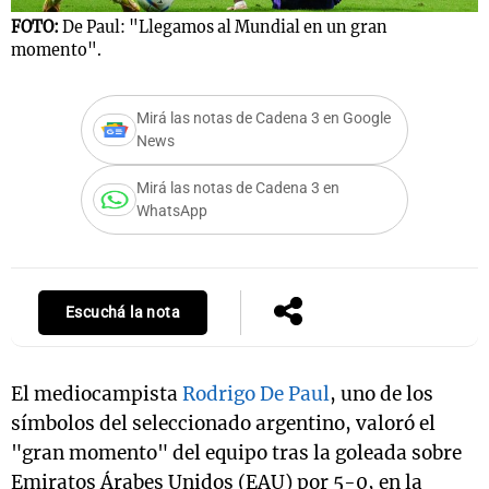
FOTO:
De Paul: "Llegamos al Mundial en un gran
momento".
Notas
s
Notas
Mirá las notas de Cadena 3 en Google
La Sole en
News
ial
Mundial 2026
Cadena 3
Mirá las notas de Cadena 3 en
WhatsApp
Escuchá la nota
El mediocampista
Rodrigo De Paul
, uno de los
símbolos del seleccionado argentino, valoró el
"gran momento" del equipo tras la goleada sobre
Emiratos Árabes Unidos (EAU) por 5-0, en la