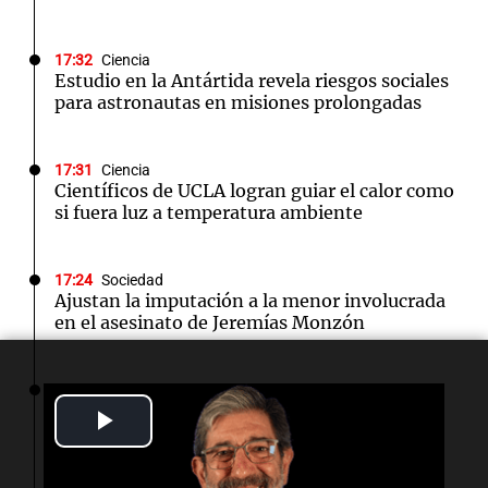
17:32
Ciencia
Estudio en la Antártida revela riesgos sociales
para astronautas en misiones prolongadas
17:31
Ciencia
Científicos de UCLA logran guiar el calor como
si fuera luz a temperatura ambiente
17:24
Sociedad
Ajustan la imputación a la menor involucrada
en el asesinato de Jeremías Monzón
17:21
Deportes
Un futbolista argentino fue detenido por el
Play
ICE en Miami cuando viajaba con su equipo
Video