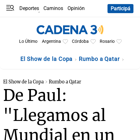
Deportes
Caminos
Opinión
Participá
Programas
Últimas coberturas
Últimas 24 h
En YouTube
Clima
Horóscopo
Lo Último
Argentina
Córdoba
Rosario
El Show de la Copa
Rumbo a Qatar
El Show de la Copa
Rumbo a Qatar
De Paul:
"Llegamos al
Mundial en un