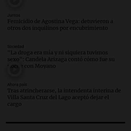
financiero precario debido a la caída del
consumo y recaudación
Panorama Federal
Juntos
Femicidio de Agostina Vega: detuvieron a
Episodios
otros dos inquilinos por encubrimiento
Audio.
La calidad del empleo en
Argentina cae y preocupa a economistas
en un contexto de crisis económica
Sociedad
Panorama Federal
"La droga era mía y ni siquiera tuvimos
Episodios
sexo": Candela Arizaga contó cómo fue su
Audio.
Audiencia por tragedia vial en
noche con Moyano
Altas Cumbres: peritos analizan
teléfono de Óscar González
Ahora país
Panorama Federal
Tras atrincherarse, la intendenta interina de
Episodios
Villa Santa Cruz del Lago aceptó dejar el
Audio.
Solicitan quiebra de Lebron
cargo
Group en medio de una investigación
por estafa piramidal millonaria
Panorama Federal
Episodios