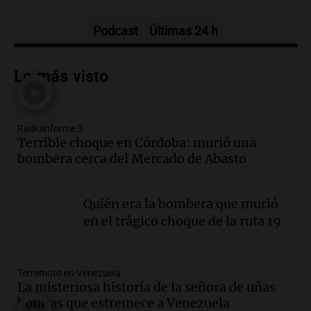
Panorama Federal
Episodios
Podcast
Últimas 24 h
Audio.
Mateo Bouniba, joven de Villa
María, necesita un trasplante de médula
Lo más visto
en Estados Unidos
Panorama Federal
Episodios
Radioinforme 3
Audio.
Fieles celebran a San Cayetano
Terrible choque en Córdoba: murió una
en Córdoba pidiendo pan, paz y trabajo
bombera cerca del Mercado de Abasto
Viva la Radio
Episodios
Quién era la bombera que murió
Audio.
Día Internacional de la Cerveza:
en el trágico choque de la ruta 19
mitos, secretos y el desafío de producir
cerveza artesanal
Viva la Radio
Terremoto en Venezuela
Episodios
La misteriosa historia de la señora de uñas
Audio.
Tucumán enfrenta un equilibrio
bonitas que estremece a Venezuela