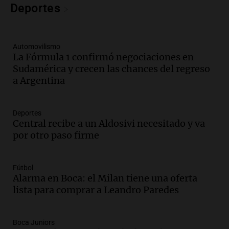
Audio.
Detienen a pareja en Alderete por
Deportes
venta de medicamentos controlados
mediante delivery
Panorama Federal
Automovilismo
Episodios
La Fórmula 1 confirmó negociaciones en
Sudamérica y crecen las chances del regreso
Audio.
El alzobispo García Cueva llama a
a Argentina
la clase dirigente a abordar problemas
económicos y sociales
Panorama Federal
Deportes
Episodios
Central recibe a un Aldosivi necesitado y va
Audio.
La inflación en Buenos Aires
por otro paso firme
alcanza el 2,9% en julio, generando
incertidumbre sobre el IPC nacional
Panorama Federal
Fútbol
Episodios
Alarma en Boca: el Milan tiene una oferta
lista para comprar a Leandro Paredes
Audio.
Descuentos de hasta 700.000
pesos en salarios docentes en Jujuy
generan fuertes críticas
Boca Juniors
Panorama Federal