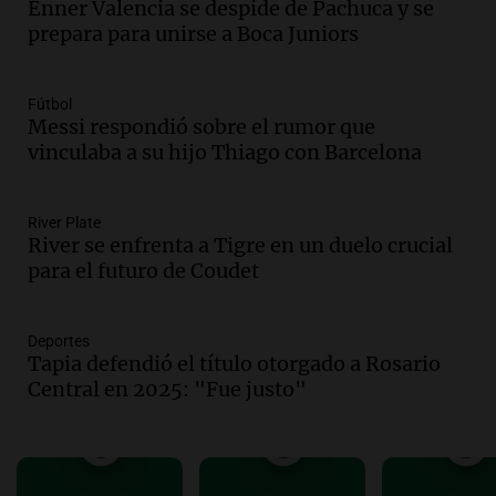
Enner Valencia se despide de Pachuca y se
Episodios
prepara para unirse a Boca Juniors
Audio.
Docentes de Jujuy denuncian
descuentos de hasta 700.000 pesos en
sus salarios y genera alarma
Fútbol
Messi respondió sobre el rumor que
Panorama Federal
vinculaba a su hijo Thiago con Barcelona
Episodios
Audio.
Siniestro vial en Salta: una mujer
fallece tras perder el control de su
River Plate
vehículo
River se enfrenta a Tigre en un duelo crucial
Panorama Federal
para el futuro de Coudet
Episodios
Audio.
Docentes de Jujuy enfrentan
descuentos de hasta 700.000 pesos en
Deportes
sus salarios, denuncian desde el
Tapia defendió el título otorgado a Rosario
sindicato
Central en 2025: "Fue justo"
Panorama Federal
Episodios
Audio.
La justicia reconoce el COVID
como enfermedad laboral tras caso de