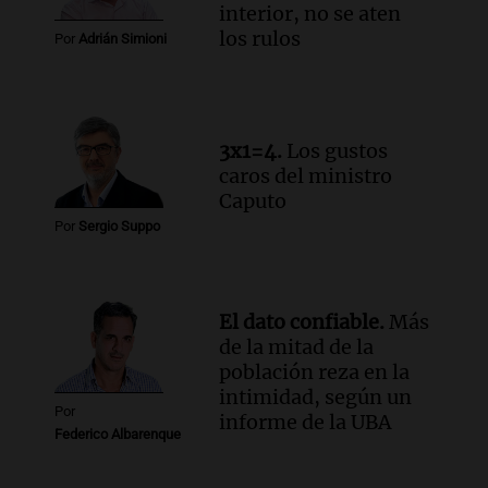
interior, no se aten
Audio.
Una mujer murió cuando
los rulos
Por
Adrián Simioni
esperaba cobrar su jubilación en un
banco de San Luis
Panorama Federal
Episodios
3x1=4.
Los gustos
caros del ministro
Caputo
Por
Sergio Suppo
El dato confiable.
Más
de la mitad de la
población reza en la
intimidad, según un
Por
informe de la UBA
Federico Albarenque