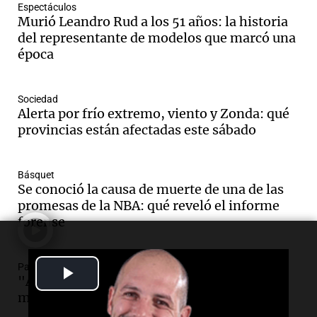
Espectáculos
Audio.
Borges, abogada de Pourrain:
Murió Leandro Rud a los 51 años: la historia
"Tres hombres se lo llevaron para
del representante de modelos que marcó una
hacerle preguntas y nunca regresó"
época
Una mañana para todos
Episodios
Audio.
Voluntarios limpiaron 9.000
Sociedad
metros del río Suquía y retiraron hasta
Alerta por frío extremo, viento y Zonda: qué
800 kilos de basura por jornada
provincias están afectadas este sábado
Una mañana para todos
Episodios
Básquet
Audio.
La historia de la servilleta que
Se conoció la causa de muerte de una de las
firmó Jorge Messi para el primer
promesas de la NBA: qué reveló el informe
contrato de Leo con Barcelona
forense
Una mañana para todos
Episodios
Panorama Federal
Play
Audio.
Joan Gaspart: "Sin Jorge, no sé si
"Algo pasó al aterrizar": dudas sobre la
Messi hubiera llegado adonde llegó"
muerte del kitesurfista en Santa Fe
Video
Una mañana para todos