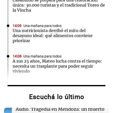
Casabindo se prepara para una celebración
única: 30.000 turistas y el tradicional Toreo de
la Vincha
14:09
Una mañana para todos
Una nutricionista derribó el mito del
desayuno ideal: qué alimentos conviene
priorizar
14:08
Una mañana para todos
A sus 25 años, Mateo lucha contra el tiempo:
necesita un trasplante para poder seguir
viviendo
13:57
Una mañana para todos
Tragedia en Mendoza: un muerto y cinco
Escuchá lo último
heridos tras caer dos autos desde un puente
Audio.
Tragedia en Mendoza: un muerto
13:43
Sociedad