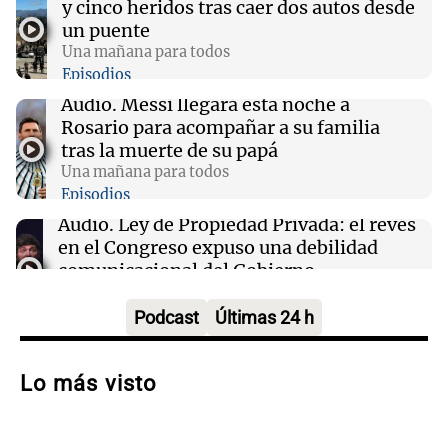
y cinco heridos tras caer dos autos desde
“Santa Fe te abraza”: el mensaje de Pullaro
un puente
tras la muerte de Jorge Messi
Una mañana para todos
Episodios
13:31
Una mañana para todos
Audio.
Messi llegará esta noche a
Messi llegará esta noche a Rosario para
Rosario para acompañar a su familia
acompañar a su familia tras la muerte de su
tras la muerte de su papá
papá
Una mañana para todos
Episodios
13:20
Sociedad
Audio.
Ley de Propiedad Privada: el revés
“Jorge hizo todo bien”: el mensaje de Chiqui
en el Congreso expuso una debilidad
Tapia tras la muerte del padre de Messi
comunicacional del Gobierno
Una mañana para todos
Episodios
Podcast
Últimas 24 h
Audio.
Casabindo se prepara para una
celebración única: 30.000 turistas y el
Lo más visto
tradicional Toreo de la Vincha
Una mañana para todos
Episodios