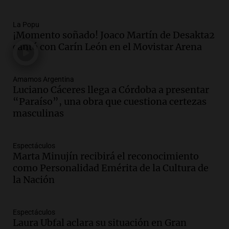
Una mañana para todos
Episodios
La Popu
¡Momento soñado! Joaco Martín de Desakta2
Audio.
Mateo, a los 25 años, lucha
cantó con Carín León en el Movistar Arena
contra el tiempo: necesita un trasplante
para poder seguir viviend
Una mañana para todos
Amamos Argentina
Episodios
Luciano Cáceres llega a Córdoba a presentar
“Paraíso”, una obra que cuestiona certezas
Audio.
Estiman que la inflación nacional
masculinas
de julio será menor al 2,9% registrado
en CABA
Una mañana para todos
Espectáculos
Episodios
Marta Minujín recibirá el reconocimiento
Audio.
Altas Cumbres: rescataron a una
como Personalidad Emérita de la Cultura de
cabra que llevaba ocho días atrapada en
la Nación
un precipicio
Una mañana para todos
Episodios
Espectáculos
Laura Ubfal aclara su situación en Gran
Audio.
Chile planteó mejorar la