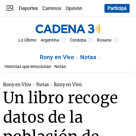
Deportes
Caminos
Opinión
Participá
Programas
Últimas coberturas
Últimas 24 h
En YouTube
Clima
Horóscopo
Lo Último
Argentina
Córdoba
Rosario
Rony en Vivo
Notas
Historias que emocionan
Notas
Rony en Vivo
Notas
Rony en Vivo
Un libro recoge
datos de la