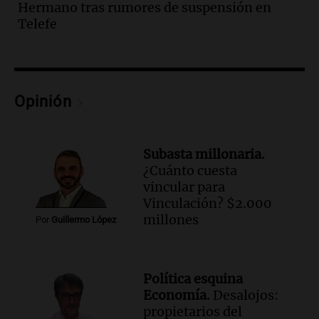
Hermano tras rumores de suspensión en
conectividad fronteriza, aérea y digital
Telefe
con Jujuy
Panorama Federal
Episodios
Audio.
Del fitness a la longevidad: por
qué crece el consumo de alimentos con
Opinión
proteínas
Una mañana para todos
Episodios
Subasta millonaria.
Audio.
Investigan un asalto millonario a
¿Cuánto cuesta
la cooperativa Talamochita en Villa
vincular para
María
Vinculación? $2.000
Panorama Federal
millones
Por
Guillermo López
Episodios
Audio.
Vandalismo en San Miguel de
Tucumán: destruyeron 433 luminarias
Política esquina
públicas en 14 meses
Economía.
Desalojos:
Panorama Federal
propietarios del
Episodios