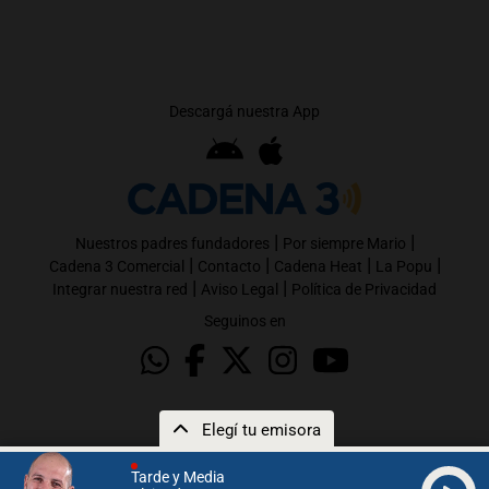
Descargá nuestra App
|
|
Nuestros padres fundadores
Por siempre Mario
|
|
|
|
Cadena 3 Comercial
Contacto
Cadena Heat
La Popu
|
|
Integrar nuestra red
Aviso Legal
Política de Privacidad
Seguinos en
Elegí tu emisora
Tarde y Media