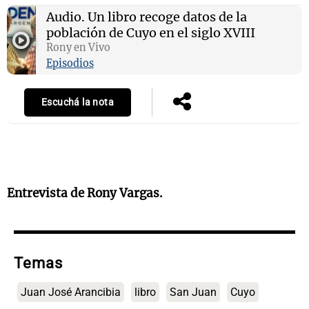
Audio.
Un libro recoge datos de la
población de Cuyo en el siglo XVIII
Rony en Vivo
Notas
Episodios
s
Notas
La Sole en
Escuchá la nota
ial
Mundial 2026
Cadena 3
Entrevista de Rony Vargas.
Temas
Juan José Arancibia
libro
San Juan
Cuyo