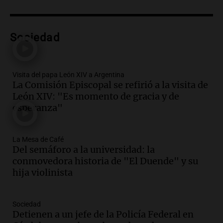
Audio.
Anticipan tormentas fuertes y
descenso de temperatura en Rafaela
para este jueves
Sociedad
Panorama Federal
Episodios
Audio.
Charla gratuita sobre prevención
Visita del papa León XIV a Argentina
de fenómenos del superniño en el SEOM
La Comisión Episcopal se refirió a la visita de
el 7 de agosto
León XIV: "Es momento de gracia y de
Panorama Federal
esperanza"
Episodios
Audio.
Del semáforo a la universidad: la
conmovedora historia de "El Duende" y
La Mesa de Café
su hija violinista
Del semáforo a la universidad: la
La Mesa de Café
conmovedora historia de "El Duende" y su
Episodios
hija violinista
Audio.
Avanza la investigación por
intento de asalto a la vivienda del
Sociedad
empresario Roberto Zagra en Tucumán
Detienen a un jefe de la Policía Federal en
Panorama Federal