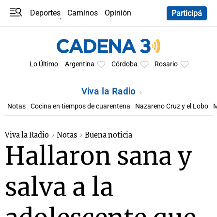
Deportes
Caminos
Opinión
Participá
Programas
Últimas coberturas
Últimas 24 h
En YouTube
Clima
Horóscopo
Lo Último
Argentina
Córdoba
Rosario
Viva la Radio
Notas
Cocina en tiempos de cuarentena
Nazareno Cruz y el Lobo
M
Viva la Radio
Notas
Buena noticia
Hallaron sana y
salva a la