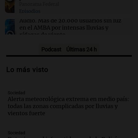
Panorama Federal
09:34
Deportes
Episodios
Campaz volvió a entrenar con Central y su
salida al América quedó en suspenso
Audio.
Más de 20.000 usuarios sin luz
en el AMBA por intensas lluvias y
ráfagas de viento
Panorama Federal
Episodios
Podcast
Últimas 24 h
Audio.
Jesús María implementa estrictas
sanciones para erradicar escapes libres y
Lo más visto
mejorar la seguridad vial
Panorama Federal
Episodios
Sociedad
Audio.
Raúl Bondartusen destaca la
Alerta meteorológica extrema en medio país:
urgencia de resolver la crisis educativa
todas las zonas complicadas por lluvias y
en Tierra del Fuego
vientos fuerte
Panorama Federal
Episodios
Audio.
Policía de Bariloche condenada a
Sociedad