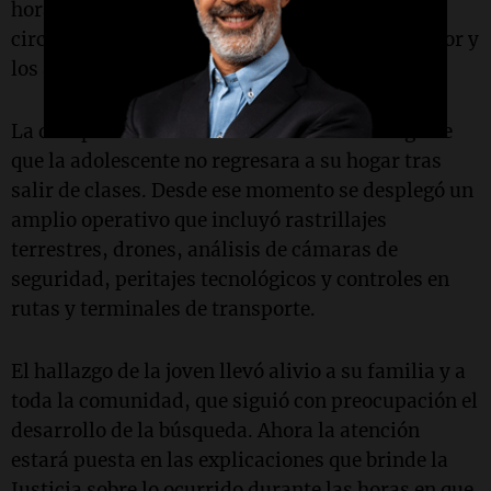
horas dará a conocer detalles sobre las
circunstancias en las que fue localizada la menor y
los avances de la causa judicial.
La desaparición había sido denunciada luego de
que la adolescente no regresara a su hogar tras
salir de clases. Desde ese momento se desplegó un
amplio operativo que incluyó rastrillajes
terrestres, drones, análisis de cámaras de
seguridad, peritajes tecnológicos y controles en
rutas y terminales de transporte.
El hallazgo de la joven llevó alivio a su familia y a
toda la comunidad, que siguió con preocupación el
desarrollo de la búsqueda. Ahora la atención
estará puesta en las explicaciones que brinde la
Justicia sobre lo ocurrido durante las horas en que