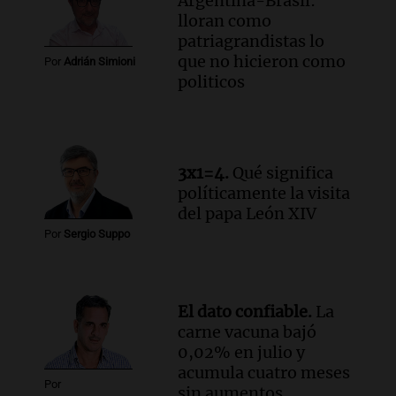
Argentina-Brasil:
La Baulal este fin de semana
lloran como
Panorama Federal
patriagrandistas lo
Episodios
que no hicieron como
Por
Adrián Simioni
Audio.
Cerro Catedral recibe a 1.600
politicos
alumnos en programa de esquí escolar
impulsado por la provincia
Panorama Federal
Episodios
Audio.
Osvaldo Jaldo busca unificar
3x1=4.
Qué significa
criterios con gobernadores del norte
políticamente la visita
argentino en Buenos Aires
del papa León XIV
Panorama Federal
Por
Sergio Suppo
Episodios
Audio.
Riesgo extremo de incendios en
Córdoba a pesar del sol en Carlos Paz
El dato confiable.
La
Noticias
carne vacuna bajó
Episodios
0,02% en julio y
acumula cuatro meses
Por
sin aumentos