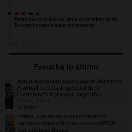
09:50
Mundo
Petro asegura que no tiene antecedentes en
Interpol y puede viajar libremente
09:48
Mundo
Cadena perpetua para el autor del atropello
mortal en Múnich que dejó dos muertos
Escuchá lo último
09:44
La Mesa de Café
Del semáforo a la universidad: la
Audio.
Monseñor Raúl Pizarro Travers es
conmovedora historia de "El Duende" y su
el actual secretario general de la
hija violinista
Conferencia Episcopal Argentina.
Noticias Rosario
Episodios
09:35
Sociedad
Detienen a un jefe de la Policía Federal en
Audio.
Más de 20.000 usuarios sin
Córdoba por robo y abuso de poder
suministro eléctrico en la zona AMBA
por intensas lluvias