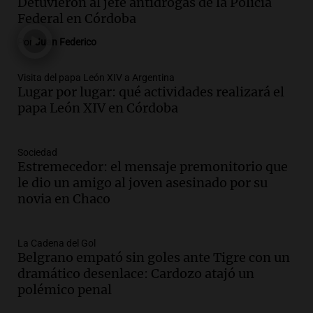
seis meses de prisión por presentar
Detuvieron al jefe antidrogas de la Policía
certificados médicos falsos
Federal en Córdoba
Panorama Federal
Por
Juan Federico
Episodios
Audio.
Rafaela propone aumento del
Visita del papa León XIV a Argentina
40% en la Unidad de Cuenta Municipal
Lugar por lugar: qué actividades realizará el
para afrontar costos
papa León XIV en Córdoba
Panorama Federal
Episodios
Audio.
Asamblea abierta en Rafaela
Sociedad
Estremecedor: el mensaje premonitorio que
contra proyecto de inviolabilidad de la
le dio un amigo al joven asesinado por su
propiedad privada
novia en Chaco
Panorama Federal
Episodios
Audio.
Ataque a balazos en Rafaela:
La Cadena del Gol
disparos contra una vivienda y vehículos
Belgrano empató sin goles ante Tigre con un
en los barrios Nogales
dramático desenlace: Cardozo atajó un
Panorama Federal
polémico penal
Episodios