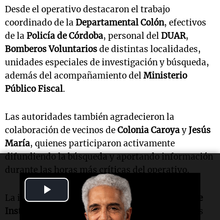
Desde el operativo destacaron el trabajo
coordinado de la
Departamental Colón
, efectivos
de la
Policía de Córdoba
, personal del
DUAR
,
Bomberos Voluntarios
de distintas localidades,
unidades especiales de investigación y búsqueda,
además del acompañamiento del
Ministerio
Público Fiscal
.
Las autoridades también agradecieron la
colaboración de vecinos de
Colonia Caroya
y
Jesús
María
, quienes participaron activamente
difundiendo la búsqueda y aportando información
durante las horas más críticas del operativo.
Play
La investigación estuvo a cargo de la
Fiscalía de
Video
Instrucción de Jesús María
, que en las próximas