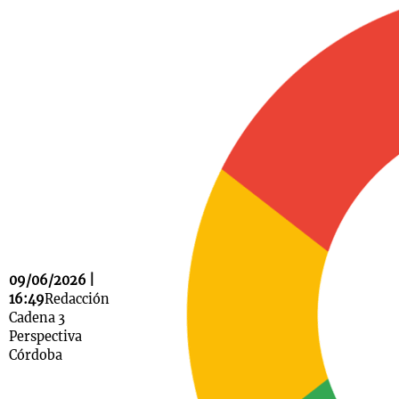
Notas
s
Notas
La Sole en
ial
Mundial 2026
Cadena 3
09/06/2026 |
16:49
Redacción
Cadena 3
Perspectiva
Córdoba