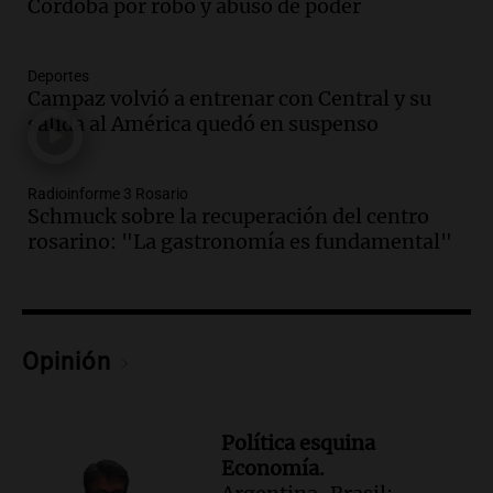
Córdoba por robo y abuso de poder
Episodios
Audio.
Schmuck sobre la recuperación
del centro rosarino: "La gastronomía es
Deportes
fundamental"
Campaz volvió a entrenar con Central y su
salida al América quedó en suspenso
Noticias Rosario
Episodios
Audio.
Juicio a Óscar González: testigos
Radioinforme 3 Rosario
clave declararán sobre velocidad en las
Schmuck sobre la recuperación del centro
altas cumbres
rosarino: "La gastronomía es fundamental"
Panorama Federal
Episodios
Audio.
Embajada china en Argentina
critica a EE.UU. por amenazas a
Opinión
ejecutivos por trato con telefónica
Panorama Federal
Episodios
Política esquina
Audio.
La Expo Regional del Sur se
Economía.
prepara con novedades para disfrutar en