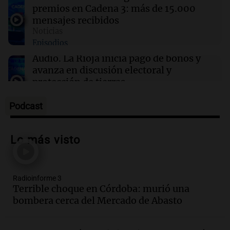
premios en Cadena 3: más de 15.000
12:11
Deportes
mensajes recibidos
El Milan se interesa en Leandro Paredes y
Noticias
prepara una oferta formal para Boca
Episodios
Audio.
La Rioja inicia pago de bonos y
avanza en discusión electoral y
protección de tierras
Panorama Federal
Episodios
Podcast
Audio.
Los Tekis presentaron
"Cordillera y Mar" y llenaron de
Lo más visto
carnaval el estudio de Cadena 3
Juntos
Episodios
Radioinforme 3
Audio.
La Expo La Bulaye 2026
Terrible choque en Córdoba: murió una
comienza con sorpresas y grandes
bombera cerca del Mercado de Abasto
premios para los visitantes
Noticias
Episodios