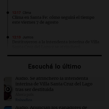
12:17
Clima
Clima en Santa Fe: cómo seguirá el tiempo
este viernes 7 de agosto
12:13
Juntos
Destituyeron a la intendenta interina de Villa
Santa Cruz del Lago y se atrincheró
12:13
Sociedad
Escuchá lo último
Quiniela la primera de la mañana: conocé los
números ganadores de hoy viernes 7 de
agosto.
Audio.
Se atrincheró la intendenta
interina de Villa Santa Cruz del Lago
tras ser destituida
12:11
Clima
Ahora país
Clima en Rosario: cómo seguirá el tiempo este
Episodios
viernes 7 de agosto
Audio.
Anuncian los ganadores de