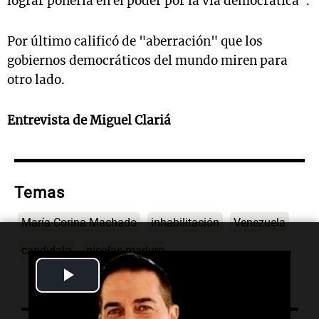
lograr ponerla en el poder por la vía democrática".
Por último calificó de "aberración" que los
gobiernos democráticos del mundo miren para
otro lado.
Entrevista de Miguel Clariá
Temas
María Corina Machado
inhabilitación
Venezuela
candidata
nicolas-maduro
Play
Video