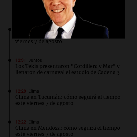
Lo último
12:33
Clima
Clima en Salta: cómo seguirá el tiempo este
viernes 7 de agosto
12:31
Juntos
Los Tekis presentaron "Cordillera y Mar" y
llenaron de carnaval el estudio de Cadena 3
12:28
Clima
Clima en Tucumán: cómo seguirá el tiempo
este viernes 7 de agosto
12:22
Clima
Clima en Mendoza: cómo seguirá el tiempo
este viernes 7 de agosto