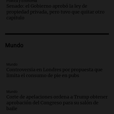
Política y Economía
Panorama Federal
Senado: el Gobierno aprobó la ley de
Episodios
propiedad privada, pero tuvo que quitar otro
Audio.
"Tiene que haber una
capítulo
reglamentación": el reclamo del Kennel
Club por los criaderos de perros
Noticias Rosario
Episodios
Audio.
Trump acusa a México de
Mundo
perjudicar la economía estadounidense
y defiende sus aranceles
Panorama Federal
Mundo
Episodios
Controversia en Londres por propuesta que
limita el consumo de pie en pubs
Audio.
México y Perú reanudan
relaciones diplomáticas tras nueve
meses de ruptura por asilo político
Mundo
Panorama Federal
Corte de apelaciones ordena a Trump obtener
Episodios
aprobación del Congreso para su salón de
Audio.
Kicillof critica represión en
baile
marcha y otras noticias nacionales de