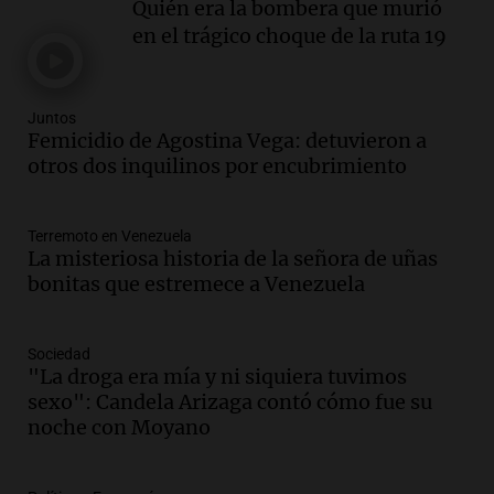
Quién era la bombera que murió
Audio.
Córdoba: destituyeron a la
en el trágico choque de la ruta 19
intendenta interina de Villa Santa Cruz
del Lago y se atrincheró
Juntos
Juntos
Episodios
Femicidio de Agostina Vega: detuvieron a
Audio.
Clases de tango y milonga en la
otros dos inquilinos por encubrimiento
Confitería El Oriental: una propuesta
cultural imperdible
Noticias
Terremoto en Venezuela
La misteriosa historia de la señora de uñas
Episodios
bonitas que estremece a Venezuela
Audio.
Más de la mitad de la población
reza en la intimidad, según un informe
de la UBA
Sociedad
El dato confiable
"La droga era mía y ni siquiera tuvimos
Episodios
sexo": Candela Arizaga contó cómo fue su
Audio.
Cientos de fieles celebran a San
noche con Moyano
Cayetano pidiendo trabajo y salud en
Córdoba