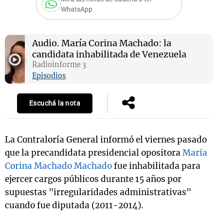
WhatsApp
Notas
Audio.
María Corina Machado: la
s
Notas
candidata inhabilitada de Venezuela
La Sole en
Radioinforme 3
ial
Mundial 2026
Cadena 3
Episodios
Escuchá la nota
La Contraloría General informó el viernes pasado
que la precandidata presidencial opositora
María
Corina Machado Machado
fue inhabilitada para
ejercer cargos públicos durante 15 años por
supuestas "irregularidades administrativas"
cuando fue diputada (2011-2014).