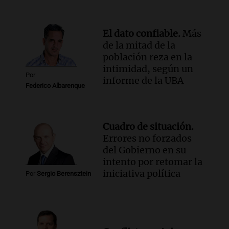
Audio.
Suspenden clases en Bariloche y
alrededores por nevadas y malas
condiciones de circulación
El dato confiable.
Más
Panorama Federal
de la mitad de la
Episodios
población reza en la
Audio.
Uspallata enfrenta un temporal
intimidad, según un
de nieve que deja varados a 1500
Por
informe de la UBA
camiones por más de 24 días
Federico Albarenque
Noticias
Episodios
Audio.
Exigen justicia por Débora:
Cuadro de situación.
"Lamentablemente nadie va a
Errores no forzados
devolvérnosla"
del Gobierno en su
Siempre Juntos Rosario
intento por retomar la
Episodios
iniciativa política
Por
Sergio Berensztein
Audio.
Se divorciaron y la Justicia
ordenó que ella le pague una renta por
vivir en la casa familiar
Desayuno de Juntos