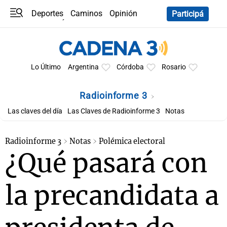
Deportes
Caminos
Opinión
Participá
Programas
Últimas coberturas
Últimas 24 h
En YouTube
Clima
Horóscopo
Lo Último
Argentina
Córdoba
Rosario
Radioinforme 3
Las claves del día
Las Claves de Radioinforme 3
Notas
Radioinforme 3
Notas
Polémica electoral
¿Qué pasará con
la precandidata a