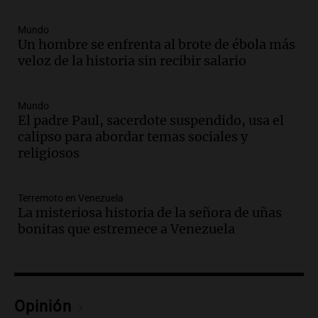
este miércoles
Noticias
Mundo
Episodios
Un hombre se enfrenta al brote de ébola más
veloz de la historia sin recibir salario
Audio.
Donald Trump acusa a México de
perjudicar a Estados Unidos en medio de
tensiones y críticas
Mundo
Panorama Federal
El padre Paul, sacerdote suspendido, usa el
Episodios
calipso para abordar temas sociales y
Audio.
Oncativo presenta su 52ª Fiesta
religiosos
Nacional del Salame con la novedad de la
variedad “ultra premium”
Juntos
Terremoto en Venezuela
La misteriosa historia de la señora de uñas
Episodios
bonitas que estremece a Venezuela
Audio.
El reclamo del sector industrial
tras las críticas de Caputo: "Somos seres
humanos que trabajamos"
Noticias Rosario
Episodios
Opinión