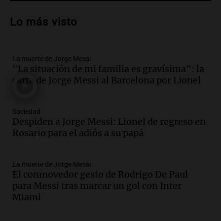
Audio.
Trágico accidente en Mendoza:
un muerto y varios heridos tras caída de
Lo más visto
vehículos desde un puente
Panorama Federal
Episodios
La muerte de Jorge Messi
Audio.
Tragedia en Mendoza: un muerto
"La situación de mi familia es gravísima": la
y cinco heridos tras caer dos autos desde
carta de Jorge Messi al Barcelona por Lionel
un puente
Una mañana para todos
Episodios
Sociedad
Audio.
Messi llegará esta noche a
Despiden a Jorge Messi: Lionel de regreso en
Rosario para acompañar a su familia
Rosario para el adiós a su papá
tras la muerte de su papá
Una mañana para todos
La muerte de Jorge Messi
Episodios
El conmovedor gesto de Rodrigo De Paul
Audio.
Ley de Propiedad Privada: el revés
para Messi tras marcar un gol con Inter
en el Congreso expuso una debilidad
Miami
comunicacional del Gobierno
Una mañana para todos