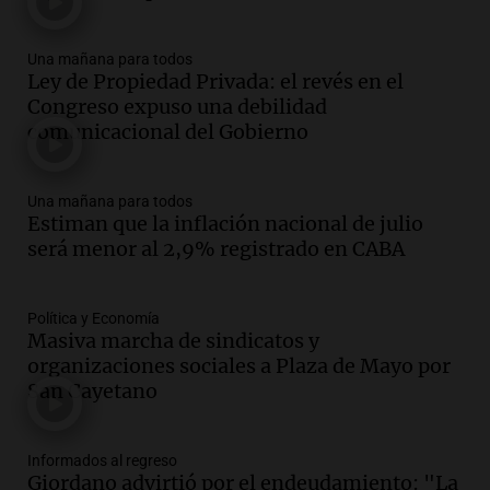
Una mañana para todos
Episodios
Una mañana para todos
Ley de Propiedad Privada: el revés en el
Audio.
Joan Gaspart: "Sin Jorge, no sé si
Congreso expuso una debilidad
Messi hubiera llegado adonde llegó"
comunicacional del Gobierno
Una mañana para todos
Episodios
Una mañana para todos
Audio.
El orgullo y el sueño argentino de
Estiman que la inflación nacional de julio
Jorge Messi en una entrevista con Rony
será menor al 2,9% registrado en CABA
Vargas en 2007
Una mañana para todos
Episodios
Política y Economía
Audio.
El abuelo de Agostina Vega, tras
Masiva marcha de sindicatos y
las nuevas detenciones: "En esa casa
organizaciones sociales a Plaza de Mayo por
todos tenían algo que ver"
San Cayetano
Una mañana para todos
Episodios
Informados al regreso
Audio.
Una nutricionista derribó el mito
Giordano advirtió por el endeudamiento: "La