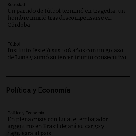
Episodios
Sociedad
Un partido de fútbol terminó en tragedia: un
Audio.
Casabindo se prepara para una
hombre murió tras descompensarse en
celebración única: 30.000 turistas y el
Córdoba
tradicional Toreo de la Vincha
Una mañana para todos
Episodios
Fútbol
Audio.
Borges, abogada de Pourrain:
Instituto festejó sus 108 años con un golazo
"Tres hombres se lo llevaron para
de Luna y sumó su tercer triunfo consecutivo
hacerle preguntas y nunca regresó"
Una mañana para todos
Episodios
Audio.
Voluntarios limpiaron 9.000
Política y Economía
metros del río Suquía y retiraron hasta
800 kilos de basura por jornada
Una mañana para todos
Episodios
Política y Economía
En plena crisis con Lula, el embajador
Audio.
La historia de la servilleta que
argentino en Brasil dejará su cargo y
firmó Jorge Messi para el primer
regresará al país
contrato de Leo con Barcelona