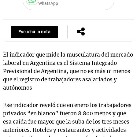
WhatsApp
Notas
Escuchá la nota
s
Notas
La Sole en
ial
Mundial 2026
Cadena 3
El indicador que mide la musculatura del mercado
laboral en Argentina es el Sistema Integrado
Previsional de Argentina, que no es más ni menos
que el registro de trabajadores asalariados y
autónomos
Ese indicador reveló que en enero los trabajadores
privados “en blanco” fueron 8.800 menos y que
esa caída fue mayor que la suba de los tres meses
anteriores. Hoteles y restaurantes y actividades