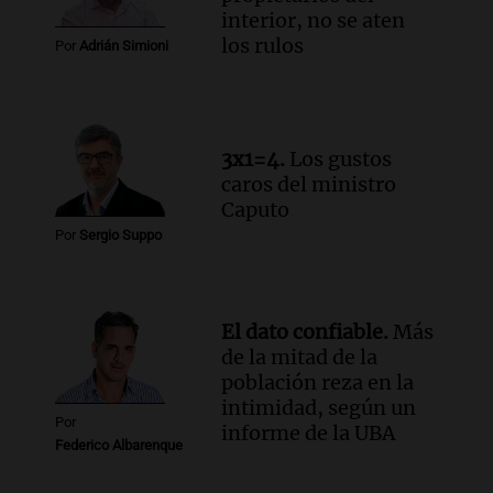
Audio.
Altas Cumbres: rescataron a una
interior, no se aten
cabra que llevaba ocho días atrapada en
los rulos
Por
Adrián Simioni
un precipicio
Una mañana para todos
Episodios
Audio.
Chile planteó mejorar la
3x1=4.
Los gustos
conectividad fronteriza, aérea y digital
caros del ministro
con Jujuy
Caputo
Panorama Federal
Por
Sergio Suppo
Episodios
El dato confiable.
Más
de la mitad de la
población reza en la
intimidad, según un
Por
informe de la UBA
Federico Albarenque