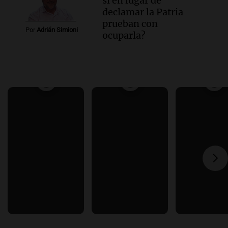
si en lugar de
declamar la Patria
prueban con
Por
Adrián Simioni
ocuparla?