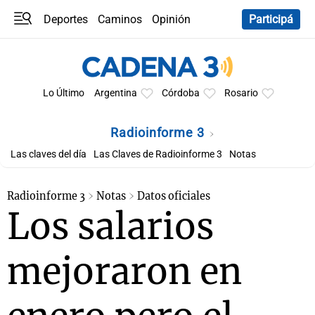
Deportes
Caminos
Opinión
Participá
Programas
Últimas coberturas
Últimas 24 h
En YouTube
Clima
Horóscopo
Lo Último
Argentina
Córdoba
Rosario
Radioinforme 3
Las claves del día
Las Claves de Radioinforme 3
Notas
Radioinforme 3
Notas
Datos oficiales
Los salarios
mejoraron en