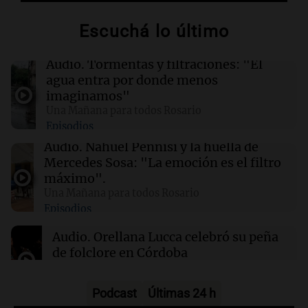
Más de 1.300 vuelos cancelados en Shanghái
ante la llegada del tifón Dolphin
Escuchá lo último
02:03
Tecnología
Audio.
Tormentas y filtraciones: "El
Airbnb acelera el lanzamiento de funciones
agua entra por donde menos
gracias a la inteligencia artificial en su
imaginamos"
búsqueda
Una Mañana para todos Rosario
Episodios
01:49
Mundo
Audio.
Nahuel Pennisi y la huella de
El Pentágono solicita a la industria de defensa
Mercedes Sosa: "La emoción es el filtro
un aumento en la producción de armas
máximo".
Una Mañana para todos Rosario
Episodios
01:31
Ciencia
Reducir alimentos dulces no disminuye
Audio.
Orellana Lucca celebró su peña
antojos ni mejora la salud, según estudio
de folclore en Córdoba
Tarde y Media
Episodios
Podcast
Últimas 24 h