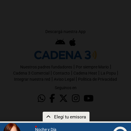
Descargá nuestra App
|
|
Nuestros padres fundadores
Por siempre Mario
|
|
|
|
Cadena 3 Comercial
Contacto
Cadena Heat
La Popu
|
|
Integrar nuestra red
Aviso Legal
Política de Privacidad
Seguinos en
Elegí tu emisora
Noche y Día