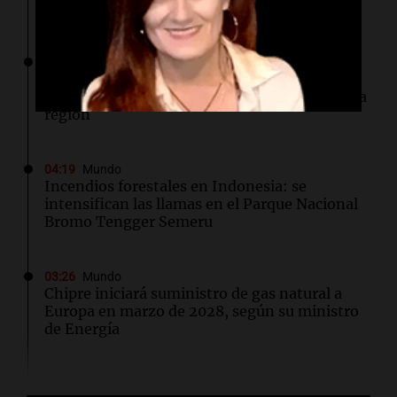
atómica en su 81 aniversario
04:37
Mundo
Hutíes de Yemen atacan instalación de
Aramco en Arabia Saudí: nuevo conflicto en la
región
04:19
Mundo
Incendios forestales en Indonesia: se
intensifican las llamas en el Parque Nacional
Bromo Tengger Semeru
03:26
Mundo
Chipre iniciará suministro de gas natural a
Europa en marzo de 2028, según su ministro
de Energía
02:13
Mundo