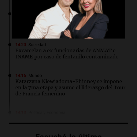
14:25
Sociedad
"Dos dedos de frente": el insólito origen de
una expresión popular
14:20
Sociedad
Excarcelan a ex funcionarias de ANMAT e
INAME por caso de fentanilo contaminado
14:16
Mundo
Katarzyna Niewiadoma-Phinney se impone
en la 7ma etapa y asume el liderazgo del Tour
de Francia femenino
14:13
Política y Economía
¿Cuánto cuesta vincular para Vinculación?
$2.000 millones
Por
Guillermo López