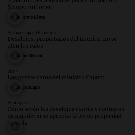
¿Cuánto cuesta vincular para Vinculación?
$2.000 millones
Audio.
La Rioja inicia pago de bonos y
avanza en discusión electoral y
Por
Guillermo López
protección de tierras
Panorama Federal
Política esquina Economía
Episodios
Desalojos: propietarios del interior, no se
Audio.
Los Tekis presentaron
aten los rulos
"Cordillera y Mar" y llenaron de
Por
Adrián Simioni
carnaval el estudio de Cadena 3
Juntos
Episodios
3x1:4
Los gustos caros del ministro Caputo
Audio.
La Expo La Bulaye 2026
comienza con sorpresas y grandes
Por
Sergio Suppo
premios para los visitantes
Noticias
Ahora país
Episodios
Cómo serán los desalojos exprés y contratos
Audio.
Córdoba: destituyeron a la
de alquiler si se aprueba la ley de propiedad
intendenta interina de Villa Santa Cruz
privada
del Lago y se atrincheró