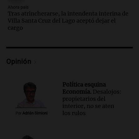
Juntos
Ahora país
Episodios
Tras atrincherarse, la intendenta interina de
Audio.
Clases de tango y milonga en la
Villa Santa Cruz del Lago aceptó dejar el
Confitería El Oriental: una propuesta
cargo
cultural imperdible
Noticias
Episodios
Audio.
Más de la mitad de la población
Opinión
reza en la intimidad, según un informe
de la UBA
El dato confiable
Episodios
Política esquina
Economía.
Desalojos:
Audio.
Cientos de fieles celebran a San
propietarios del
Cayetano pidiendo trabajo y salud en
interior, no se aten
Córdoba
los rulos
Panorama Federal
Por
Adrián Simioni
Episodios
Audio.
"Tiene que haber una
reglamentación": el reclamo del Kennel