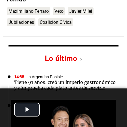
Maximiliano Ferraro
Veto
Javier Milei
Jubilaciones
Coalición Cívica
Lo último
14:38
La Argentina Posible
Tiene 91 años, creó un imperio gastronómico
y aún prueba cada plato antes de servirlo
14:35
Mundo
Play
Acuerdo de defensa entre Arabia Saudí,
Turquía y Pakistán fortalece la cooperación
Video
regional