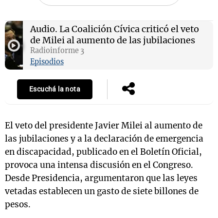
Audio.
La Coalición Cívica criticó el veto
de Milei al aumento de las jubilaciones
Notas
Radioinforme 3
s
Notas
Episodios
La Sole en
ial
Mundial 2026
Cadena 3
Escuchá la nota
El veto del presidente Javier Milei al aumento de
las jubilaciones y a la declaración de emergencia
en discapacidad, publicado en el Boletín Oficial,
provoca una intensa discusión en el Congreso.
Desde Presidencia, argumentaron que las leyes
vetadas establecen un gasto de siete billones de
pesos.