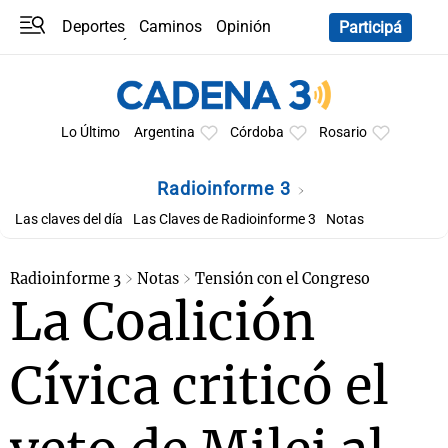
Deportes
Caminos
Opinión
Participá
Programas
Últimas coberturas
Últimas 24 h
En YouTube
Clima
Horóscopo
Lo Último
Argentina
Córdoba
Rosario
Radioinforme 3
Las claves del día
Las Claves de Radioinforme 3
Notas
Radioinforme 3
Notas
Tensión con el Congreso
La Coalición
Cívica criticó el