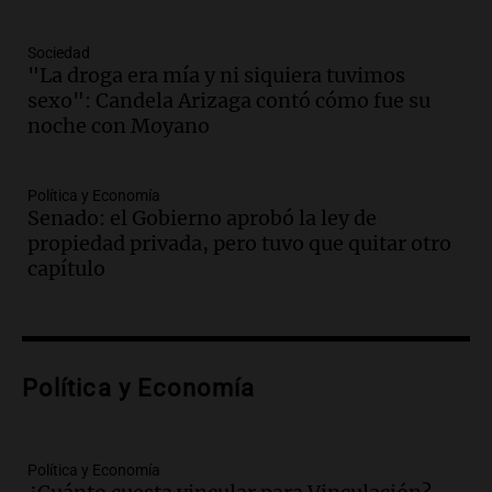
y contratos de alquiler si se aprueba la
ley de propiedad privada
Sociedad
Ahora país
"La droga era mía y ni siquiera tuvimos
Episodios
sexo": Candela Arizaga contó cómo fue su
Audio.
Se inaugura la décimo primera
noche con Moyano
exposición agrícola en Bulaya con
diversas atracciones para todos
Política y Economía
Panorama Federal
Senado: el Gobierno aprobó la ley de
Episodios
propiedad privada, pero tuvo que quitar otro
Audio.
Se atrincheró la intendenta
capítulo
interina de Villa Santa Cruz del Lago
tras ser destituida
Ahora país
Episodios
Audio.
Anuncian los ganadores de
Política y Economía
premios en Cadena 3: más de 15.000
mensajes recibidos
Noticias
Política y Economía
Episodios