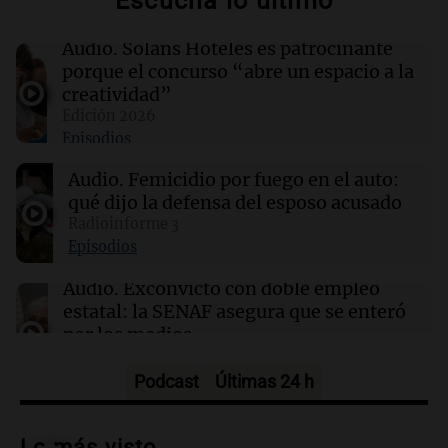
Escuchá lo último
14:08
Sociedad
Audio.
Solans Hoteles es patrocinante
Hallaron un cuerpo en el riacho Santa Fe e
porque el concurso “abre un espacio a la
investigan si es el kitesurfista desaparecido
creatividad”
Edición 2026
Episodios
14:04
Tecnología
Hackers acceden a datos de clientes de
Audio.
Femicidio por fuego en el auto:
Framework en un ciberataque masivo
qué dijo la defensa del esposo acusado
Radioinforme 3
14:03
Tecnología
Episodios
Cloudflare presenta Kitesurf, un navegador
diseñado para agentes de IA
Audio.
Exconvicto con doble empleo
estatal: la SENAF asegura que se enteró
por los medios
Radioinforme 3
Episodios
Podcast
Últimas 24 h
Audio.
Los gustos caros del ministro
Caputo | Por Sergio Suppo
Lo más visto