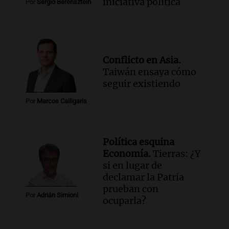
iniciativa política
Por
Sergio Berensztein
Conflicto en Asia.
Taiwán ensaya cómo
seguir existiendo
Por
Marcos Calligaris
Política esquina
Economía.
Tierras: ¿Y
si en lugar de
declamar la Patria
prueban con
Por
Adrián Simioni
ocuparla?