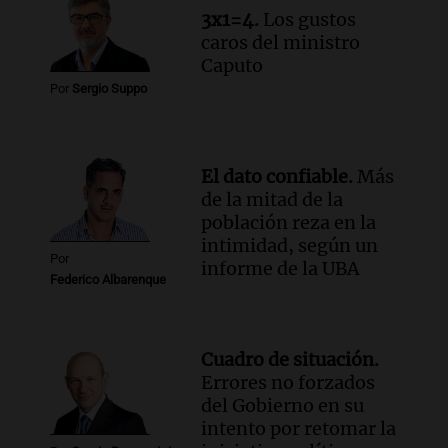
Club por los criaderos de perros
3x1=4.
Los gustos
Noticias Rosario
caros del ministro
Episodios
Caputo
Audio.
Trump acusa a México de
Por
Sergio Suppo
perjudicar la economía estadounidense
y defiende sus aranceles
Panorama Federal
El dato confiable.
Más
Episodios
de la mitad de la
población reza en la
intimidad, según un
Por
informe de la UBA
Federico Albarenque
Cuadro de situación.
Errores no forzados
del Gobierno en su
intento por retomar la