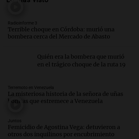
3x1:4
Episodios
Radioinforme 3
Audio.
Desalojos: propietarios del
Terrible choque en Córdoba: murió una
interior, no se aten los rulos | Por
bombera cerca del Mercado de Abasto
Adrián Simioni
Política esquina Economía
Episodios
Quién era la bombera que murió
Audio.
Tras atrincherarse, la intendenta
en el trágico choque de la ruta 19
interina de Villa Santa Cruz del Lago
aceptó dejar el cargo
Ahora país
Terremoto en Venezuela
Episodios
La misteriosa historia de la señora de uñas
Audio.
La justicia investiga una estafa
bonitas que estremece a Venezuela
millonaria a través de una financiera en
Mendoza y San Rafael
Panorama Federal
Juntos
Femicidio de Agostina Vega: detuvieron a
Episodios
otros dos inquilinos por encubrimiento
Audio.
Cómo serán los desalojos exprés