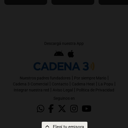
Descargá nuestra App
|
|
Nuestros padres fundadores
Por siempre Mario
|
|
|
|
Cadena 3 Comercial
Contacto
Cadena Heat
La Popu
|
|
Integrar nuestra red
Aviso Legal
Política de Privacidad
Seguinos en
Elegí tu emisora