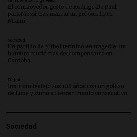
La muerte de Jorge Messi
Episodios
El conmovedor gesto de Rodrigo De Paul
Audio.
Ley de Propiedad Privada: el revés
para Messi tras marcar un gol con Inter
en el Congreso expuso una debilidad
Miami
comunicacional del Gobierno
Una mañana para todos
Episodios
Sociedad
Un partido de fútbol terminó en tragedia: un
Audio.
Casabindo se prepara para una
hombre murió tras descompensarse en
celebración única: 30.000 turistas y el
Córdoba
tradicional Toreo de la Vincha
Una mañana para todos
Episodios
Fútbol
Audio.
Borges, abogada de Pourrain:
Instituto festejó sus 108 años con un golazo
"Tres hombres se lo llevaron para
de Luna y sumó su tercer triunfo consecutivo
hacerle preguntas y nunca regresó"
Una mañana para todos
Episodios
Audio.
Voluntarios limpiaron 9.000
Sociedad
metros del río Suquía y retiraron hasta
800 kilos de basura por jornada