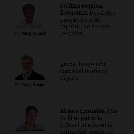
Audio.
Estiman que la inflación nacional
Política esquina
de julio será menor al 2,9% registrado
Economía.
Desalojos:
en CABA
propietarios del
Una mañana para todos
interior, no se aten
Episodios
los rulos
Por
Adrián Simioni
Audio.
Altas Cumbres: rescataron a una
cabra que llevaba ocho días atrapada en
un precipicio
Una mañana para todos
3x1=4.
Los gustos
Episodios
caros del ministro
Audio.
Chile planteó mejorar la
Caputo
conectividad fronteriza, aérea y digital
Por
Sergio Suppo
con Jujuy
Panorama Federal
Episodios
El dato confiable.
Más
de la mitad de la
población reza en la
intimidad, según un