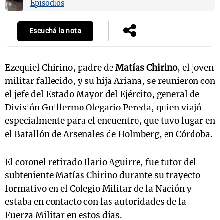
Episodios
Escuchá la nota
Notas
s
Notas
La Sole en
Ezequiel Chirino, padre de
Matías Chirino
, el joven
ial
Mundial 2026
Cadena 3
militar fallecido, y su hija Ariana, se reunieron con
el jefe del Estado Mayor del Ejército, general de
División Guillermo Olegario Pereda, quien viajó
especialmente para el encuentro, que tuvo lugar en
el Batallón de Arsenales de Holmberg, en Córdoba.
El coronel retirado Ilario Aguirre, fue tutor del
subteniente Matías Chirino durante su trayecto
formativo en el Colegio Militar de la Nación y
estaba en contacto con las autoridades de la
Fuerza Militar en estos días.