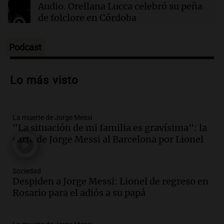
Audio.
Orellana Lucca celebró su peña
de folclore en Córdoba
Tarde y Media
Episodios
Podcast
Audio.
Trágico accidente en Mendoza:
un muerto y varios heridos tras caída de
Lo más visto
vehículos desde un puente
Panorama Federal
Episodios
La muerte de Jorge Messi
Audio.
Tragedia en Mendoza: un muerto
"La situación de mi familia es gravísima": la
y cinco heridos tras caer dos autos desde
carta de Jorge Messi al Barcelona por Lionel
un puente
Una mañana para todos
Episodios
Sociedad
Audio.
Messi llegará esta noche a
Despiden a Jorge Messi: Lionel de regreso en
Rosario para acompañar a su familia
Rosario para el adiós a su papá
tras la muerte de su papá
Una mañana para todos