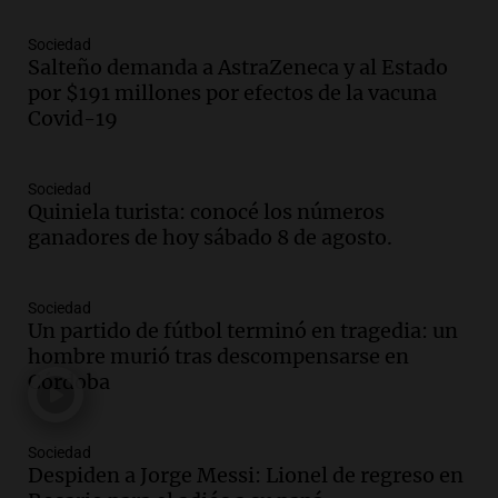
Una mañana para todos
Episodios
Sociedad
Salteño demanda a AstraZeneca y al Estado
Audio.
La historia de la servilleta que
por $191 millones por efectos de la vacuna
firmó Jorge Messi para el primer
Covid-19
contrato de Leo con Barcelona
Una mañana para todos
Episodios
Sociedad
Quiniela turista: conocé los números
Audio.
Joan Gaspart: "Sin Jorge, no sé si
ganadores de hoy sábado 8 de agosto.
Messi hubiera llegado adonde llegó"
Una mañana para todos
Episodios
Sociedad
Un partido de fútbol terminó en tragedia: un
Audio.
El orgullo y el sueño argentino de
hombre murió tras descompensarse en
Jorge Messi en una entrevista con Rony
Córdoba
Vargas en 2007
Una mañana para todos
Episodios
Sociedad
Audio.
El abuelo de Agostina Vega, tras
Despiden a Jorge Messi: Lionel de regreso en