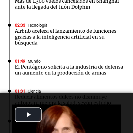
Más de 1.300 vuelos cancelados en Shanghái
ante la llegada del tifón Dolphin
02:03
Tecnología
Airbnb acelera el lanzamiento de funciones
gracias a la inteligencia artificial en su
búsqueda
01:49
Mundo
El Pentágono solicita a la industria de defensa
un aumento en la producción de armas
01:31
Ciencia
Reducir alimentos dulces no disminuye
antojos ni mejora la salud, según estudio
Play
01:29
Mundo
Video
El lago Mead alcanza su nivel más bajo en 90
años, evidenciando la crisis hídrica en EE.UU.