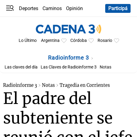
Deportes
Caminos
Opinión
Participá
Programas
Últimas coberturas
Últimas 24 h
En YouTube
Clima
Horóscopo
Lo Último
Argentina
Córdoba
Rosario
Radioinforme 3
Las claves del día
Las Claves de Radioinforme 3
Notas
Radioinforme 3
Notas
Tragedia en Corrientes
El padre del
subteniente se