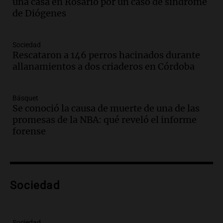
una casa en Rosario por un caso de síndrome
en Mendoza
de Diógenes
Panorama Federal
Episodios
Audio.
Mañana inicia la gran exposición
Sociedad
en la Sociedad Rural de Bulaya con
Rescataron a 146 perros hacinados durante
actividades para toda la familia
allanamientos a dos criaderos en Córdoba
Panorama Federal
Episodios
Básquet
Audio.
Villa María presenta nuevos
Se conoció la causa de muerte de una de las
edificios y una casa del estudiante para
promesas de la NBA: qué reveló el informe
jóvenes de la región
forense
Panorama Federal
Episodios
Audio.
Preparativos finales para la gran
exposición en la sociedad rural de
Bulaya este sábado
Sociedad
Panorama Federal
Episodios
Audio.
Denuncias por represión en el
Sociedad