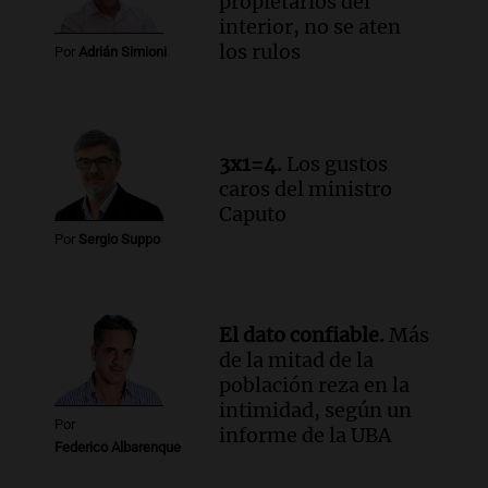
propietarios del
Viva la Radio Rosario
interior, no se aten
Episodios
los rulos
Por
Adrián Simioni
Audio.
Luciano Cáceres llega a Córdoba a
presentar “Paraíso”, una obra que
cuestiona certezas masculinas
Amamos Argentina
3x1=4.
Los gustos
Episodios
caros del ministro
Caputo
Por
Sergio Suppo
El dato confiable.
Más
de la mitad de la
población reza en la
intimidad, según un
Por
informe de la UBA
Federico Albarenque