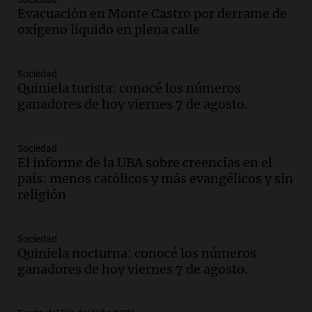
Congreso y evacuación por derrame de
Evacuación en Monte Castro por derrame de
oxígeno en Montecastro
oxígeno líquido en plena calle
Panorama Federal
Episodios
Sociedad
Audio.
Río Gallegos reporta frío extremo
Quiniela turista: conocé los números
y llega avión para escuelas de la décima
ganadores de hoy viernes 7 de agosto.
brigada aérea
Panorama Federal
Episodios
Sociedad
El informe de la UBA sobre creencias en el
Audio.
La justicia reconoce al COVID
país: menos católicos y más evangélicos y sin
como enfermedad laboral tras la muerte
religión
de un docente
Panorama Federal
Episodios
Sociedad
Audio.
Aumento de tarifas de luz en San
Quiniela nocturna: conocé los números
Luis a partir de agosto por nueva
ganadores de hoy viernes 7 de agosto.
regulación de la energía
Panorama Federal
Episodios