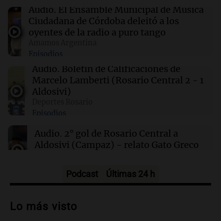
00:32
Clima
Audio.
El Ensamble Municipal de Música
Clima en Salta: cómo estará el tiempo este
Ciudadana de Córdoba deleitó a los
sábado 8 de agosto
oyentes de la radio a puro tango
Amamos Argentina
Episodios
00:27
Clima
Clima en Tucumán: cómo estará el tiempo
Audio.
Boletín de Calificaciones de
este sábado 8 de agosto
Marcelo Lamberti (Rosario Central 2 - 1
Aldosivi)
Deportes Rosario
00:21
Clima
Episodios
Clima en Mendoza: cómo estará el tiempo
este sábado 8 de agosto
Audio.
2° gol de Rosario Central a
Aldosivi (Campaz) - relato Gato Greco
Deportes Rosario
Episodios
Podcast
Últimas 24 h
Audio.
Nuevo desarrollo urbano y casa
del estudiante impulsan el crecimiento
Lo más visto
en Villa María
Panorama Federal