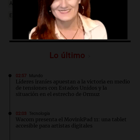
Alicio Dagatti
Camión narco
Cárcel de Bouwer
Escándalo
Detenidos
Lo último
02:57
Mundo
Líderes iraníes apuestan a la victoria en medio
de tensiones con Estados Unidos y la
situación en el estrecho de Ormuz
02:03
Tecnología
Wacom presenta el MovinkPad 11: una tablet
accesible para artistas digitales