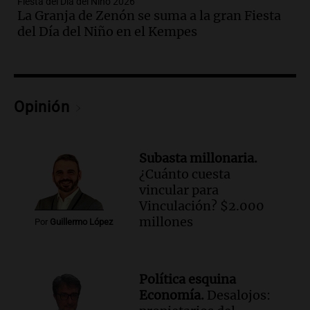
Fiesta del Día del Niño 2026
La Granja de Zenón se suma a la gran Fiesta
Audio.
Gabriela Irrazábal: “Un 35,5% de
del Día del Niño en el Kempes
la población del país fue a templos a
buscar ayuda el último año”
La Argentina, hoy
Episodios
Audio.
"Algo pasó al aterrizar": dudas
Opinión
sobre la muerte del kitesurfista en
Santa Fe.
Noticias Rosario
Subasta millonaria.
Episodios
¿Cuánto cuesta
Audio.
José Roccuzzo, cortes de carne y
vincular para
compras de Antonella: bromas en
Vinculación? $2.000
Rosario.
millones
Por
Guillermo López
Ahora país
Episodios
Audio.
José Roccuzzo, cortes de carne y
Política esquina
compras de Antonella: bromas en
Economía.
Desalojos:
Rosario.