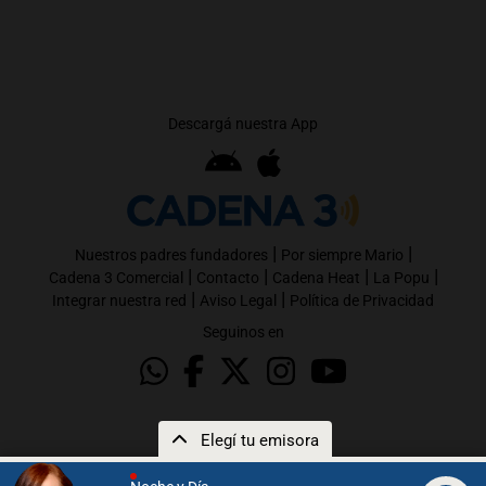
Descargá nuestra App
|
|
Nuestros padres fundadores
Por siempre Mario
|
|
|
|
Cadena 3 Comercial
Contacto
Cadena Heat
La Popu
|
|
Integrar nuestra red
Aviso Legal
Política de Privacidad
Seguinos en
Elegí tu emisora