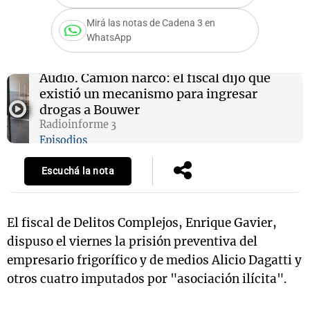
Mirá las notas de Cadena 3 en
WhatsApp
Notas
s
Notas
Audio.
Camión narco: el fiscal dijo que
La Sole en
existió un mecanismo para ingresar
ial
Mundial 2026
Cadena 3
drogas a Bouwer
Radioinforme 3
Episodios
Escuchá la nota
El fiscal de Delitos Complejos, Enrique Gavier,
dispuso el viernes la prisión preventiva del
empresario frigorífico y de medios Alicio Dagatti y
otros cuatro imputados por "asociación ilícita".