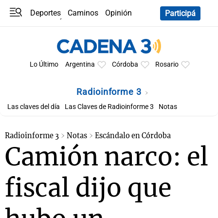
Deportes
Caminos
Opinión
Participá
Programas
Últimas coberturas
Últimas 24 h
En YouTube
Clima
Horóscopo
Lo Último
Argentina
Córdoba
Rosario
Radioinforme 3
Las claves del día
Las Claves de Radioinforme 3
Notas
Radioinforme 3
Notas
Escándalo en Córdoba
Camión narco: el
fiscal dijo que