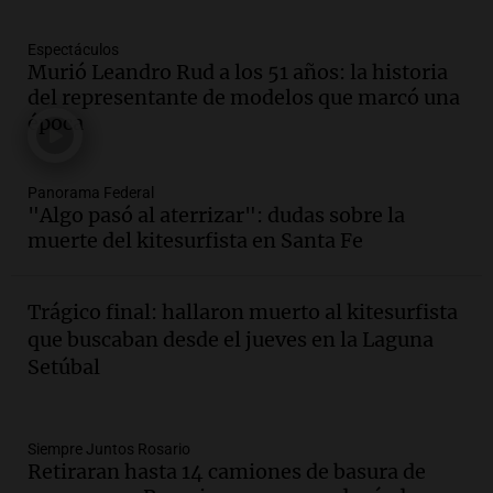
Episodios
Espectáculos
Audio.
La gran exposición de la rural de
Murió Leandro Rud a los 51 años: la historia
la Bulaya abrirá sus puertas mañana con
del representante de modelos que marcó una
diversas actividades y sorpresas
época
Panorama Federal
Episodios
Audio.
Villa María presenta nuevos
Panorama Federal
edificios y proyecta una casa del
"Algo pasó al aterrizar": dudas sobre la
estudiante con 48 municipios
muerte del kitesurfista en Santa Fe
involucrados
Panorama Federal
Episodios
Trágico final: hallaron muerto al kitesurfista
Audio.
1° gol de Rosario Central a
que buscaban desde el jueves en la Laguna
Aldosivi (Zalazar en contra) - relato
Setúbal
Gato Greco
Deportes Rosario
Episodios
Audio.
Recomendaciones de vino
Siempre Juntos Rosario
Retiraran hasta 14 camiones de basura de
bonarda para disfrutar el fin de semana