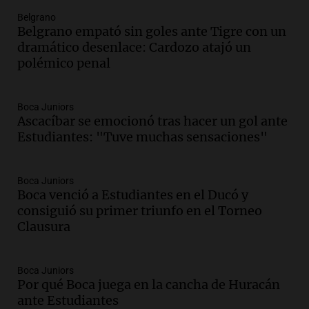
Belgrano
Audio.
Perito Moreno recibe la Copa
Belgrano empató sin goles ante Tigre con un
Mundial de Natación de Invierno con
dramático desenlace: Cardozo atajó un
récords y atletas de 20 países
polémico penal
Amamos Argentina
Episodios
Audio.
Conductor imputado por
Boca Juniors
accidente fatal en San Luis dejó tres
Ascacíbar se emocionó tras hacer un gol ante
jóvenes muertos y un herido grave
Estudiantes: "Tuve muchas sensaciones"
Panorama Federal
Episodios
Boca Juniors
Audio.
Historiador de la UBA celebró la
Boca venció a Estudiantes en el Ducó y
marcha atrás en la Ley de Tierras:
consiguió su primer triunfo en el Torneo
“Frenamos un saqueo de recursos”
Clausura
Amamos Argentina
Episodios
Audio.
Ahyre estuvo en el Estudio
Boca Juniors
Federal Sancor Seguros y adelantó su
Por qué Boca juega en la cancha de Huracán
nuevo tema a Cadena 3 Rosario.
ante Estudiantes