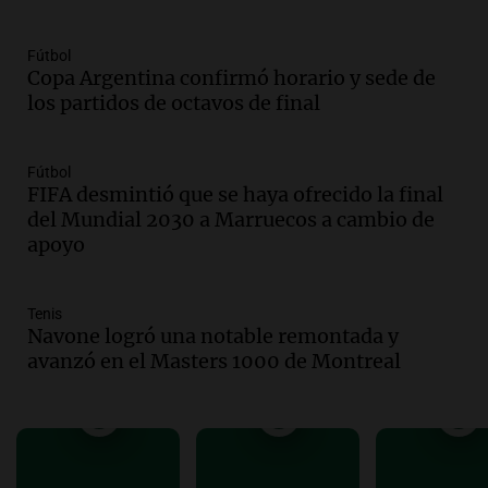
Viva la Radio Rosario
Episodios
Fútbol
Audio.
Cierre del Paso Internacional
Copa Argentina confirmó horario y sede de
Cristo Redentor por acumulación de
los partidos de octavos de final
nieve se extiende a 22 días
Panorama Federal
Episodios
Fútbol
FIFA desmintió que se haya ofrecido la final
Audio.
Estudiantes de Italia realizan
del Mundial 2030 a Marruecos a cambio de
prácticas docentes en Córdoba para
apoyo
enriquecer su formación educativa
Panorama Federal
Episodios
Tenis
Audio.
La Universidad de Milán y su
Navone logró una notable remontada y
colaboración con la municipalidad para
avanzó en el Masters 1000 de Montreal
la educación y parques
Panorama Federal
Episodios
Audio.
El papamóvil de Juan Pablo II
revive con la visita de León XIV y una