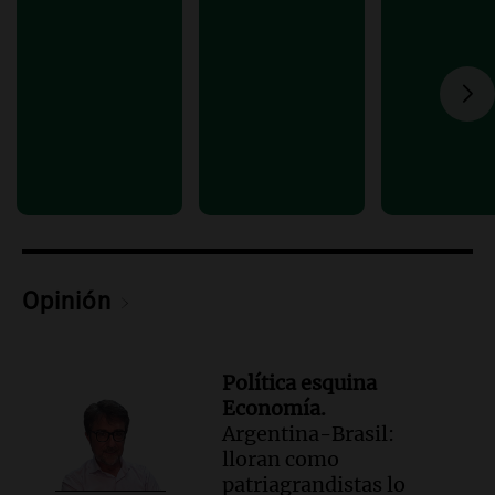
historia nacida en Córdoba
Viva la Radio
Episodios
Audio.
Monseñor Fenoy celebra la visita
de León XIV a Argentina y reflexiona
sobre su impacto espiritual
Panorama Federal
Episodios
Audio.
El ministro de Economía de Santa
Fe relativiza el impacto del fallo sobre
jubilaciones en la provincia
Opinión
Panorama Federal
Episodios
Política esquina
Economía.
Argentina-Brasil:
lloran como
patriagrandistas lo