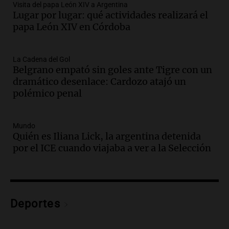
Audio.
Madres en Rosario piden por la
Visita del papa León XIV a Argentina
Lugar por lugar: qué actividades realizará el
ley Joaquín.
papa León XIV en Córdoba
Viva la Radio Rosario
Episodios
Audio.
Juan Pedro Colombo, rematador
La Cadena del Gol
Belgrano empató sin goles ante Tigre con un
de hacienda: “Las tecnologías no
dramático desenlace: Cardozo atajó un
reemplazan el contacto con la gente”
polémico penal
La Argentina, hoy
Episodios
Audio.
Un trabajador herido tras caer a
Mundo
Quién es Iliana Lick, la argentina detenida
un pozo de 17 metros en Nueva Córdoba
por el ICE cuando viajaba a ver a la Selección
Panorama Federal
Episodios
Audio.
Lanzamiento del Tigo 7 CSH: el
nuevo híbrido enchufable de Chery llega
Deportes
al mercado argentino
Panorama Federal
Episodios