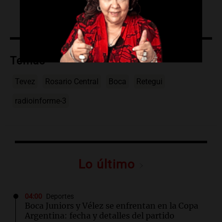
Temas
Tevez
Rosario Central
Boca
Retegui
radioinforme-3
Lo último
04:00
Deportes
Boca Juniors y Vélez se enfrentan en la Copa
Argentina: fecha y detalles del partido