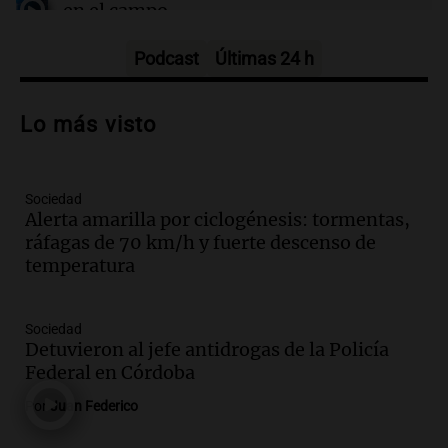
en el campo
Panorama Federal
Episodios
Podcast
Últimas 24 h
Audio.
Preparativos para la feria en La
Bulalle, Córdoba: actividades y horarios
Lo más visto
de apertura
Panorama Federal
Episodios
Sociedad
Audio.
Río Gallegos enfrenta secuelas de
Alerta amarilla por ciclogénesis: tormentas,
lluvias, senadores manifiestan
ráfagas de 70 km/h y fuerte descenso de
oposición a ley de tierras
temperatura
Panorama Federal
Episodios
Audio.
Mendoza celebra la apertura del
Sociedad
centro de esquí Penitentes Park tras
Detuvieron al jefe antidrogas de la Policía
siete años de cierre por falta de nieve
Federal en Córdoba
Panorama Federal
Por
Juan Federico
Episodios