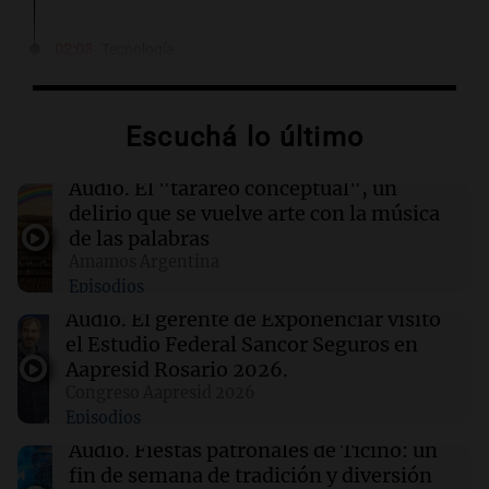
02:03
Tecnología
Travis Kalanick suma a un exejecutivo de Uber
como CFO en su startup de robótica Atoms
Escuchá lo último
02:00
Deportes
Independiente y Atlético Tucumán se
Audio.
El "tarareo conceptual", un
enfrentan en octavos de la Copa Argentina:
delirio que se vuelve arte con la música
horarios y TV
de las palabras
Amamos Argentina
Episodios
01:54
Mundo
Fallecen dos soldados israelíes en Líbano,
Audio.
El gerente de Exponenciar visitó
marcando el primer incidente mortal desde
el Estudio Federal Sancor Seguros en
junio
Aapresid Rosario 2026.
Congreso Aapresid 2026
Episodios
01:37
Mundo
Trump señala a Canadá por incendios
Audio.
Fiestas patronales de Ticino: un
forestales, pero los científicos advierten sobre
fin de semana de tradición y diversión
el cambio climático