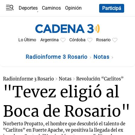
Deportes
Caminos
Opinión
Participá
Programas
Últimas coberturas
Últimas 24 h
En YouTube
Clima
Horóscopo
Lo Último
Argentina
Córdoba
Rosario
Radioinforme 3 Rosario
Notas
Radioinforme 3 Rosario
Notas
Revolución “Carlitos”
"Tevez eligió al
Boca de Rosario"
Norberto Propatto, el hombre que descubrió el talento de
“Carlitos” en Fuerte Apache, ve positiva la llegada del ex