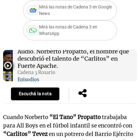
Mirá las notas de Cadena 3 en Google
News
Notas
Mirá las notas de Cadena 3 en
WhatsApp
s
Notas
La Sole en
ial
Mundial 2026
Cadena 3
Audio.
Norberto Propatto, el hombre que
descubrió el talento de “Carlitos” en
Fuerte Apache.
Cadena 3 Rosario
Episodios
Escuchá la nota
Cuando Norberto
“El Tano” Propatto
trabajaba
para All Boys en el fútbol infantil se encontró con
“Carlitos” Tevez
en un potrero del Barrio Ejército