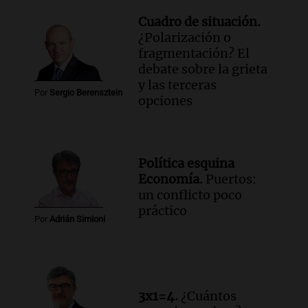
Cuadro de situación.
¿Polarización o
fragmentación? El
debate sobre la grieta
y las terceras
Por
Sergio Berensztein
opciones
Política esquina
Economía.
Puertos:
un conflicto poco
práctico
Por
Adrián Simioni
3x1=4.
¿Cuántos